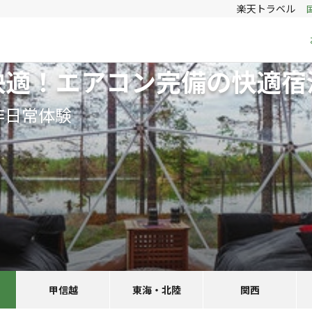
楽天トラベル
快適！エアコン完備の快適宿
非日常体験
甲信越
東海・北陸
関西