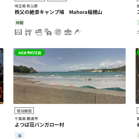
埼玉県 秩父郡
秩父の絶景キャンプ場 Mahora稲穂山
林間
WEB予約可能
宿泊施設
千葉県 勝浦市
よつば荘バンガロー村
海