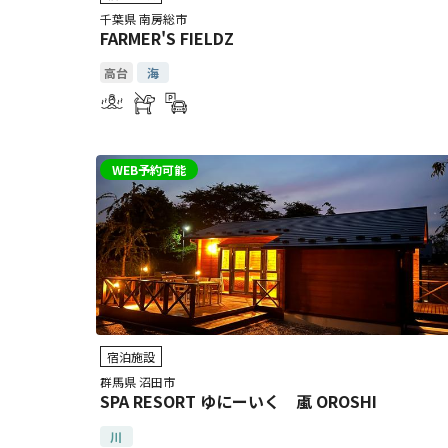
千葉県 南房総市
FARMER'S FIELDZ
高台
海
WEB予約可能
宿泊施設
群馬県 沼田市
SPA RESORT ゆにーいく 颪 OROSHI
川