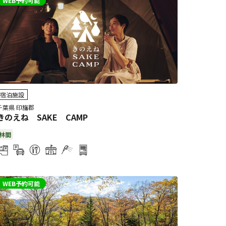
WEB予約可能
宿泊施設
千葉県 印旛郡
きのえね SAKE CAMP
林間
WEB予約可能