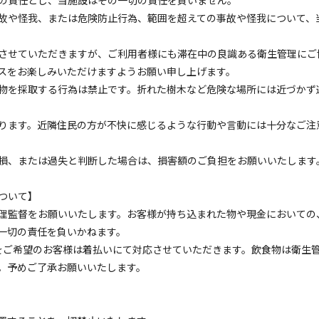
の責任とし、当施設はその一切の責任を負いません。
故や怪我、または危険防止行為、範囲を超えての事故や怪我について、
トレーラーハウス
させていただきますが、ご利用者様にも滞在中の良識ある衛生管理にご
ーラーハウス(キャンプスペース＆薪ストーブサウナ・
スをお楽しみいただけますようお願い申し上げます。
電源
車両乗り入れ
たき火
花火
喫煙
ペット同
物を採取する行為は禁止です。折れた樹木など危険な場所には近づかず
名
面積
:
60m²
寝室
:
1室
寝具
:
4組
浴室
:
1室
ります。近隣住民の方が不快に感じるような行動や言動には十分なご注
31,900
安：
円/
泊
※利用日、人数によって変動する場合があります。
損、または過失と判断した場合は、損害額のご負担をお願いいたします
トレーラーハウス
ついて】
ーラーハウス(キャンプスペース＆薪ストーブサウナ・
理監督をお願いいたします。お客様が持ち込まれた物や現金においての
休料金
一切の責任を負いかねます。
をご希望のお客様は着払いにて対応させていただきます。飲食物は衛生
電源
車両乗り入れ
たき火
花火
喫煙
ペット同
。予めご了承お願いいたします。
名
面積
:
60m²
寝室
:
1室
寝具
:
4組
浴室
:
1室
34,540
安：
円/
泊
※利用日、人数によって変動する場合があります。