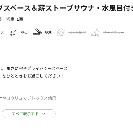
プスペース＆薪ストーブサウナ・水風呂付
組
浴室
:
1室
き火
花火
喫煙
ペット同伴
リードフリー
キャンプ場情報
は、まさに完全プライバシースペース。
ーなひとときをお過ごしください！
19
人
1
Googleマップで見る
ナやロウリュでデトックス効果！
水洗トイレ
ゴミ捨て場
駐車場
すべて表示する
セット）
ズ・枚数限りあり