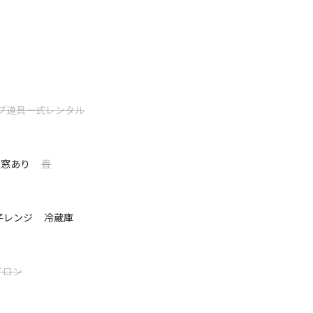
を
ありませんか。
、現金orクレカorQRコード決済
ワクドキドキが止まらなくなった
ルフ 1組 22,000円
゙アとリゾートスタイルの両方が満喫できる
確認ください。
プ道具一式レンタル
 それがシコチューベース。
て表示する
設までお電話にてご連絡をお願いします。
取れないもの。
けにシコチューで、ジコチューにお過ごしください。
窓あり
畳
フリースペース、全く違う3つのスペースで数多くの体
子レンジ
冷蔵庫
゙す！
イロン
！！
キ