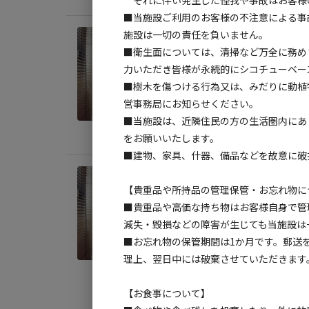
それに伴い発生した怪我や事故はお客様
■当施設ご利用のお客様の不注意による事
施設は一切の責任を負いません。
宿泊
■衛生面については、清掃など万全に務め
トレ
力いただき皆様が永続的にシコチューベー
AC
■樹木を傷つける行為又は、みだりに動植
営事務局にお知らせください。
定員
:
4
■当施設は、近隣住民の方の生活圏内にあ
料金目
をお願いいたします。
■建物、家具、什器、備品などを故意に破
宿泊
【貴重品や所持品の管理保管・お忘れ物に
トレ
■貴重品や高価な持ち物はお客様自身で管
型連
減失・毀損などの障害が生じても当施設は
■お忘れ物の保管期間は1か月です。郵送
AC
理上、翌日中には破棄させていただきます
定員
:
4
料金目
【お食事について】