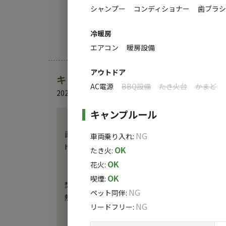
シャンプー
コンディショナー
歯ブラ
冷暖房
エアコン
暖房設備
アウトドア
キャンプ場からのお知らせ
AC電源
BBQ設備
たき火台
かまど
2025.4.28
更新
キャンプルール
【愛犬同伴でトレーラーハウスをご利用されるお客
画像内の愛犬ご利用規約、又はシコチューベース公
NG
車両乗り入れ
:
https://45base.jp/doc/terms.pdf

OK
たき火
:
OK
花火
:
【キャンプスペースをご利用されるお客様へ】

OK
喫煙
:
焚き火は焚火シートを必ずご使用ください。(レンタ
NG
ペット同伴
:
熱された調理器具の芝生への直置きもおやめくださ
NG
リードフリー
:
【花火をされるお客様へ】
