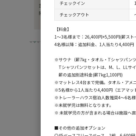
チェックイン
芝生スペース内での花火は出来ません。

隣接している駐車場で使用してください。

チェックアウト
【料金】
1～3名様まで：26,400円+5,500円(薪
4名様以降：追加料金、1人当たり4,400円
※サウナ（薪7㎏・タオル・Tシャツパ
Tシャツパンツセットは、M、L、LLサ
薪の追加別途料金(薪7kg1,100円)
チェックイン
チ
※マットレス4台まで完備。タオル・アメ
※5名様から1人当たり4,400円（エア
利用タイプ:
※トレーラーハウス宿泊人数推奨4～6名様
宿泊
日帰り
※未就学児は無料となります。
※ 未就学児の方が含まれる場合は施設へ
検索対象:
すべて
キャンプサ
■その他の追加オプション
◎45ベースフリースペース 1組 6,600円