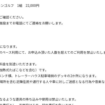
ゴルフ 1組 22,000円
ご確認ください。
施設までお電話にてご連絡をお願いします。
トレーラーハウス
ーラーハウス(キャンプスペース付き)
電源
車両乗り入れ
たき火
花火
喫煙
ペット同
でになります。
名
面積
:
60m²
寝室
:
1室
寝具
:
4組
浴室
:
1室
スペース利用にて、お申込み頂いた人数を超えてのご利用を禁止いたし
26,400
安：
円/
泊
※利用日、人数によって変動する場合があります。
料金を別途いただきます。
加熱式たばこなどを含む）です。
トレーラーハウス
ンチ横、トレーラーハウス駐車場側のデッキの2か所になります。
ーラーハウス(キャンプスペース付き)大型連休料金
用場所を含む近隣住民や通行する人や車に対しご迷惑となる行為や音楽な
電源
車両乗り入れ
たき火
花火
喫煙
ペット同
名
面積
:
60m²
寝室
:
1室
寝具
:
4組
浴室
:
1室
なるような遊具の持ち込みや使用は禁止いたします。
29,040
安：
円/
泊
※利用日、人数によって変動する場合があります。