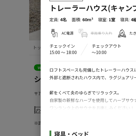
トレーラーハウス(キャン
定員
:
4名
面積
:
60m²
寝室
:
1室
寝具
:
4
AC電源
車両乗り入れ
た
チェックイン
チェックアウト
トップ
サイト・宿泊施設
クチコミ
15:00 〜 18:00
〜10:00
クーポン利用可
WEB予約可能
宿泊施設
ロフトスペースも完備したトレーラーハウス
シコチューベース
外部と遮断されたハウス内で、ラグジュアリ
薪をくべて炎のゆらぎでリラックス。
〒799-0413
愛媛県
四国中央市
中曽根町上石床乙356-
自家製の新鮮なハーブを使用してハーブサウ
ワンランク上のサウナをお楽しみください！
灰捨て場
ドッグラン
※サウナ（薪7㎏・タオル・Tシャツパンツ
※詳しくは「
キャンプ場情報
」をご確認ください。
Tシャツパンツセットは、M、L、LLサイ
施設詳細
寝具・ベッド