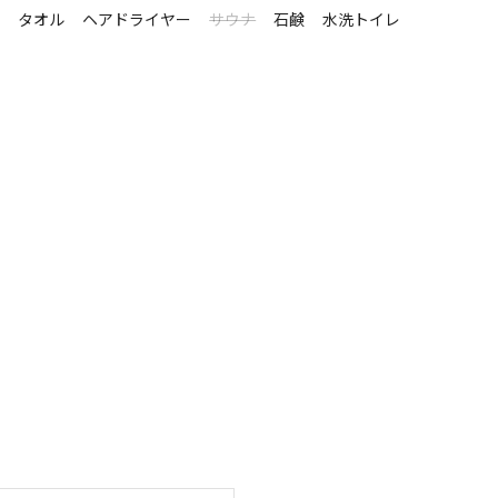
シ
タオル
ヘアドライヤー
サウナ
石鹸
水洗トイレ
様へ】

式ホームページ内の利用規約を必ずご覧ください。　　　　　　

ル有り)

い。
