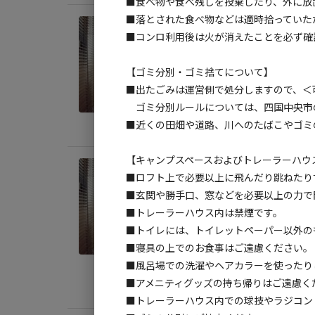
■食べ物や食べ残しを投棄したり、外に放
■落とされた食べ物などは適時拾っていた
宿泊
■コンロ利用後は火が消えたことを必ず確
【愛
【ゴミ分別・ゴミ捨てについて】
AC
■出たごみは運営側で処分しますので、＜
定員
:
4
ゴミ分別ルールについては、四国中央市
料金目
■近くの田畑や道路、川へのたばこやゴミ
【キャンプスペースおよびトレーラーハウ
宿泊
■ロフト上で必要以上に飛んだり跳ねたり
【愛
■玄関や勝手口、窓などを必要以上の力で
大型
■トレーラーハウス内は禁煙です。
■トイレには、トイレットペーパー以外の
AC
■寝具の上でのお食事はご遠慮ください。
定員
:
4
■風呂場での洗濯やヘアカラーを使ったり
■アメニティグッズの持ち帰りはご遠慮く
料金目
■トレーラーハウス内での球技やラジコン