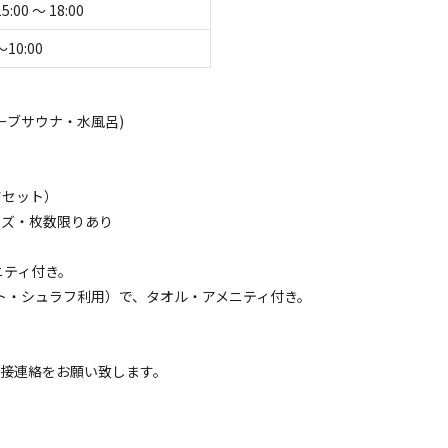
15:00 〜 18:00
〜10:00
ストーブサウナ・水風呂)
ンツセット）
空き状況検索
イズ・枚数限りあり
ェックアウト
利用人数
ニティ付き。
マット・シュラフ利用）で、タオル・アメニティ付き。
直接連絡をお願い致します。
イトのみ
宿泊施設のみ