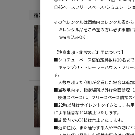
◎45ベースフリースペース+シミュレーション
宿泊施設（
12
件）
その他レンタルは画像内のレンタル表から
※レンタル品をご希望の方は必ず事前に
宿泊
※持ち込みOK！
トレ
AC
【注意事項・施設のご利用について】
■シコチューベース宿泊定員数は10名ま
定員
:
4
キャンプ地・トレーラーハウス・フリー
料金目
す。
人数を超えた利用が発覚した場合は追加
■当敷地内は、指定場所以外は全面禁煙（
宿泊
喫煙スペースは、フリースペース隣接のベ
トレ
■22時以降はサイレントタイムとし、共
AC
による騒音などは禁止いたします。
■施設内での球技は禁止いたします。
定員
:
4
■近隣住民、また通行する人や車の妨げと
料金目