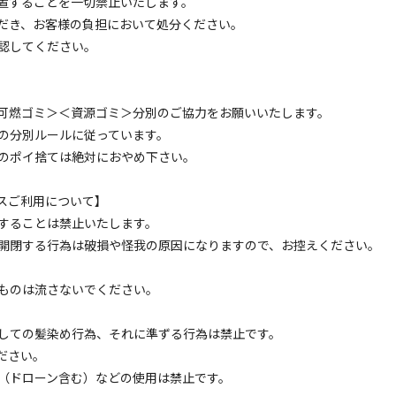
置することを一切禁止いたします。
だき、お客様の負担において処分ください。
トレーラーハウス
認してください。
犬小型・中型犬1匹同伴】トレーラーハウス(キャンプ
電源
車両乗り入れ
たき火
花火
喫煙
ペット同
可燃ゴミ＞＜資源ゴミ＞分別のご協力をお願いいたします。
名
面積
:
60m²
寝室
:
1室
寝具
:
4組
浴室
:
1室
の分別ルールに従っています。
29,700
安：
のポイ捨ては絶対におやめ下さい。
円/
泊
※利用日、人数によって変動する場合があります。
スご利用について】
トレーラーハウス
することは禁止いたします。
犬小型・中型犬1匹同伴】トレーラーハウス(キャンプ
開閉する行為は破損や怪我の原因になりますので、お控えください。
連休料金
ものは流さないでください。
電源
車両乗り入れ
たき火
花火
喫煙
ペット同
名
面積
:
60m²
寝室
:
1室
寝具
:
4組
浴室
:
1室
しての髪染め行為、それに準ずる行為は禁止です。
ださい。
32,340
安：
円/
泊
※利用日、人数によって変動する場合があります。
（ドローン含む）などの使用は禁止です。