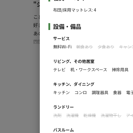
薪の追加別途料金(薪7kg1,100円)
"シコチュー"で、 "ジコチュー"な日常
布団/床用マットレス
:
4
こどもの頃、秘密基地を作って遊んだことは
■その他の追加オプション ※お支払いは現地
◎45ベースフリースペース 1組 6,600円
好きなものに囲まれた自分だけの空間で、ワク
設備・備品
◎45ベースフリースペース+シミュレーションゴ
あの楽しかった時間をもういちど。
サービス
四国中央市を一望できる高台に誕生したアウトト
その他レンタルは画像内のレンタル表からご
無料Wi-Fi
朝食あり
夕食あり
キャン
ハイブリッドな新スタイルキャンプスペース
すべ
※レンタル品をご希望の方は必ず事前に施
大人になると、自分と向き合う時間はなかなか
リビング、その他居室
※持ち込みOK！
そんな時こそ自分だけの時間を、自分のためだ
テレビ
机・ワークスペース
掃除用具
同じ敷地内で、キャンプ・トレーラーハウス・
キッチン、ダイニング
験ができる！
キッチン
コンロ
調理器具
食器
電
「シコチューベース」の魅力は、まさにそこて
ランドリー
洗剤
洗濯機
乾燥機
洗濯物干し
ア
シコチューベース公式ホームページはこちら
https://45base.jp/
バスルーム