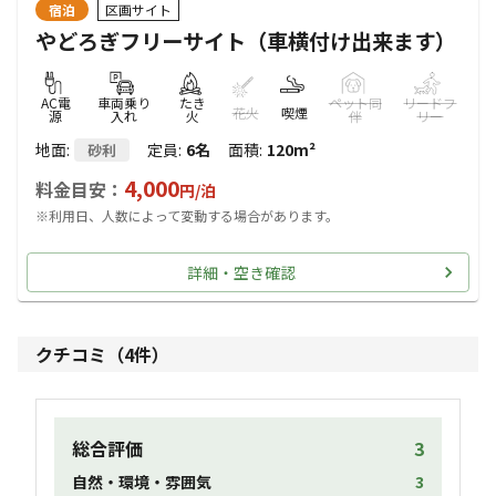
宿泊
区画サイト
やどろぎフリーサイト（車横付け出来ます）
AC電
車両乗り
たき
ペット同
リードフ
花火
喫煙
源
入れ
火
伴
リー
地面
:
定員
:
6名
面積
:
120m²
砂利
4,000
料金目安：
円/
泊
※利用日、人数によって変動する場合があります。
詳細・空き確認
クチコミ（
4
件）
総合評価
3
自然・環境・雰囲気
3