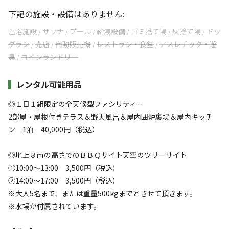
下記の施設・設備はありません:
温浴施設
サウナ
プール
給湯設備
ゴミ捨て場
灰捨て場
ドッ
/
/
/
/
/
/
グラン
売店
自動販売機
レストラン・食堂
アスレチック・遊
/
/
/
/
具
コインランドリー
/
レンタル可能用品
◎１日１組限定の全天候型ファシリティー
2部屋・屋根付きテラス＆野天風呂＆屋内囲炉裏場＆屋内キッチ
ン 1泊 40,000円（税込）
◎地上８ｍの高さでのＢＢＱサイト天空のツリーサイト
①10:00～13:00 3,500円（税込）
②14:00～17:00 3,500円（税込）
※大人5名まで、または重量500kgまでとさせて頂きます。
※水場が付属されています。