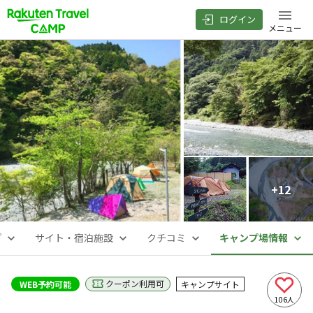
ログイン
メニュー
+
12
プ
サイト・宿泊施設
クチコミ
キャンプ場情報
クーポン利用可
WEB予約可能
キャンプサイト
106
人