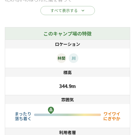
緩やかに回る水車を眺めて
すべて表示する
あたたかさ漂う囲炉裏を囲んで
湯気が立ち上る五右衛門風呂に浸かって
このキャンプ場の特徴
無数の星が浮かぶ夜空を見つめて
ロケーション
大事なあの人たちと、
林間
川
そして自分自身とどんな話しができるだろう。
標高
344.9m
雰囲気
まったり
ワイワイ
落ち着く
にぎやか
利用者層