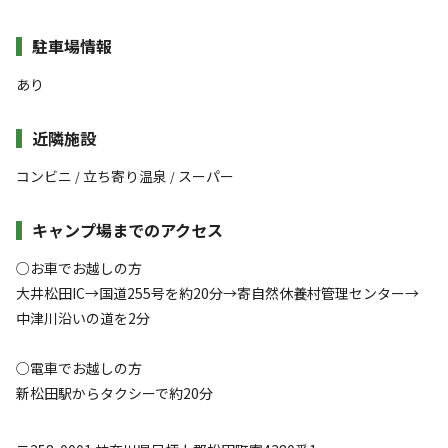
駐車場情報
あり
近隣施設
コンビニ
立ち寄り温泉
スーパー
/
/
キャンプ場までのアクセス
○お車でお越しの方
大井松田IC→国道255号を約20分→寄自然休養村管理センター→
中津川沿いの道を2分
○電車でお越しの方
新松田駅からタクシーで約20分