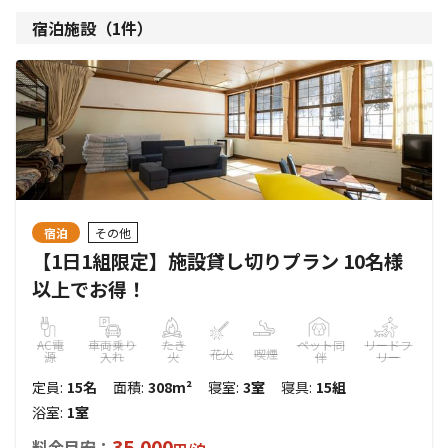
宿泊施設（
1
件）
宿泊
その他
【1日1組限定】施設貸し切りプラン 10名様
以上でお得！
AC電
車両乗り
たき
ペット同
リードフ
花火
喫煙
源
入れ
火
伴
リー
定員
:
15名
面積
:
308m²
寝室
:
3室
寝具
:
15組
浴室
:
1室
35,000
料金目安：