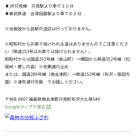
♦JR只見線 只見駅より車で３０分
♦東武鉄道 会津田島駅より車で６０分
※当施設から各駅の送迎は行っておりません。
※昭和村からお車で抜けれれる道はありませんのでご注意くださ
い（県道153号はお車では抜けられません）。
昭和村からは国道252号線（金山町）→横田から県道352号線（松
坂峠・癒しの森）※冬期通行止め
または、国道289号線（南会津町）→県道153号線（布沢・坂田方
面）※通年通行可能 でお越しください。
〒968-0607
福島県
南会津郡
只見町布沢大久保544
Googleマップで見る