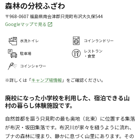
森林の分校ふざわ
〒968-0607
福島県
南会津郡
只見町布沢大久保544
Googleマップで見る
水洗トイレ
コインランドリー
レストラン
駐車場
・食堂
コインシャワー
※詳しくは「
キャンプ場情報
」をご確認ください。
廃校になった小学校を利用した、宿泊できる山
村の暮らし体験施設です。
自然首都を謳う只見町の最も奥地（北東）に位置する集落
が布沢・坂田集落です。布沢川が家々を縫うように流れ、
ブナの森林に埋まり、静かに息づく山里にあります。その