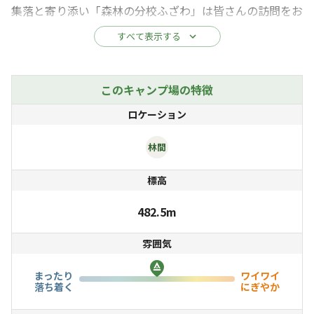
集落と寄り添い「森林の分校ふざわ」は皆さんの訪問をお
待ちしております。
すべて表示する
校庭でのキャンプ、元教室での宿泊のほか、布沢・坂田
集落のフィールドを使った山村の暮らし体験（恵みの森の
このキャンプ場の特徴
沢歩き、癒しの森のトレッキング、農業体験や雪かき体
ロケーション
験、縄より体験など）をご用意しております。
林間
ぜひ、森林の分校ふざわで山村の暮らしを体験くださ
標高
い！
482.5m
雰囲気
まったり
ワイワイ
落ち着く
にぎやか