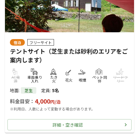
宿泊
フリーサイト
テントサイト（芝生または砂利のエリアをご
案内します）
AC電
車両乗り
たき
ペット同
リードフ
花火
喫煙
源
入れ
火
伴
リー
地面
:
定員
:
5名
芝生
4,000
料金目安：
円/
泊
※利用日、人数によって変動する場合があります。
詳細・空き確認