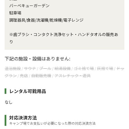
バーベキューガーデン
駐車場
調理器具/食器/洗濯機/乾燥機/電子レンジ
※歯ブラシ・コンタクト洗浄セット・ハンドタオルの販売あ
り
下記の施設・設備はありません:
温浴施設
サウナ
プール
給湯設備
ゴミ捨て場
灰捨て場
ドッ
/
/
/
/
/
/
グラン
売店
自動販売機
アスレチック・遊具
/
/
/
レンタル可能用品
なし
対応決済方法
キャンプ場でお支払いが必要になった際の対応決済方法