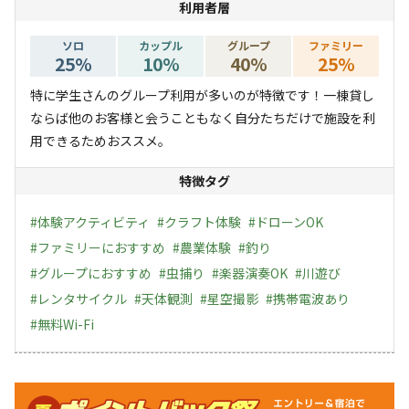
利用者層
ソロ
カップル
グループ
ファミリー
25
%
10
%
40
%
25
%
特に学生さんのグループ利用が多いのが特徴です！一棟貸し
ならば他のお客様と会うこともなく自分たちだけで施設を利
用できるためおススメ。
特徴タグ
#
体験アクティビティ
#
クラフト体験
#
ドローンOK
#
ファミリーにおすすめ
#
農業体験
#
釣り
#
グループにおすすめ
#
虫捕り
#
楽器演奏OK
#
川遊び
#
レンタサイクル
#
天体観測
#
星空撮影
#
携帯電波あり
#
無料Wi-Fi
キャンペーン