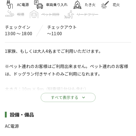
ベースキャンプ はる
AC電源
車両乗り入れ
たき火
花火
喫煙
ペット同伴
リードフリー
4.8
（
29
件）
〒377-0202
群馬県
渋川市
中郷2859-5
Googleマップで見る
チェックイン
チェックアウト
13:00 〜 18:00
〜11:00
ドッグラン
水洗トイレ
1家族、もしくは大人4名までご利用いただけます。
ゴミ捨て場
給湯設備
コインシャワー
※ペット連れのお客様はご利用出来ません。ペット連れのお客様
は、ドッグラン付きサイトのみご利用になれます。
※詳しくは「
キャンプ場情報
」をご確認ください。
大きさ：10m × 9m（駐車場1台分も含む）
全サイトから榛名山と浅間山が望める絶景キャ
すべて表示する
ンプ場
設備：高麗芝・水道・コンセント2つで15A（1,500W）
施設詳細
設備・備品
群馬県のど真ん中、風光明媚で夜景が綺麗な場所。
AC電源
渋川市子持地区は、東に赤城山、南に前橋や渋川の市街