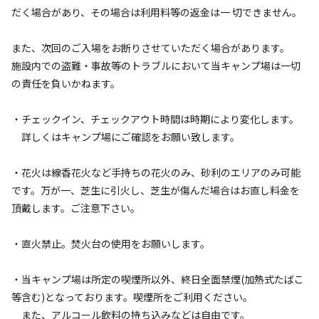
だく場合があり、その場合は利用料等の返金は一 切できません。
空き状況検索
また、次回のご入場をお断りさせていただく場合があります。
施設内での盗難・事故等のトラブルにおいて当キャンプ場は一切
利用タイプ
の責任を負いかねます。
宿泊
日帰り
・チェックイン、チェックアウト時間は時期により変化します。
チェックイン
チェックアウト
詳しくはキャンプ場にご確認をお願い致します。
利用人数
・花火は線香花火など手持ちの花火のみ、砂利のエリアのみ可能
です。万が一、芝生に引火し、芝生が傷んだ場合はお直し料金を
検索対象
頂戴します。ご注意下さい。
・直火禁止。焚火台の使用をお願いします。
検索
・当キャンプ場は所定の喫煙所以外、終日全面禁煙(加熱式たばこ
等含む)となっております。喫煙所をご利用ください。
また、アルコール飲料の持ち込みなどは自由です。