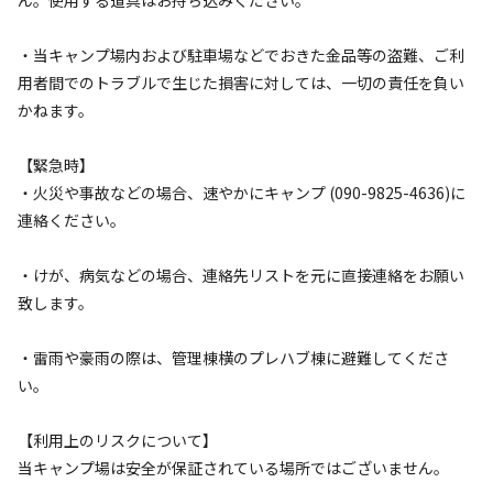
詳細・空き確認
・当キャンプ場内および駐車場などでおきた金品等の盗難、ご利
用者間でのトラブルで生じた損害に対しては、一切の責任を負い
かねます。
【緊急時】
・火災や事故などの場合、速やかにキャンプ (090-9825-4636)に
連絡ください。
・けが、病気などの場合、連絡先リストを元に直接連絡をお願い
宿泊
区画サイト
致します。
5.ドッグラン付きサイト
・雷雨や豪雨の際は、管理棟横のプレハブ棟に避難してくださ
い。
AC電
車両乗り
たき
ペット同
リードフ
花火
喫煙
源
入れ
火
伴
リー
地面
:
定員
:
5名
面積
:
136.5m²
芝生
【利用上のリスクについて】
当キャンプ場は安全が保証されている場所ではございません。
9,240
料金目安：
円/
泊