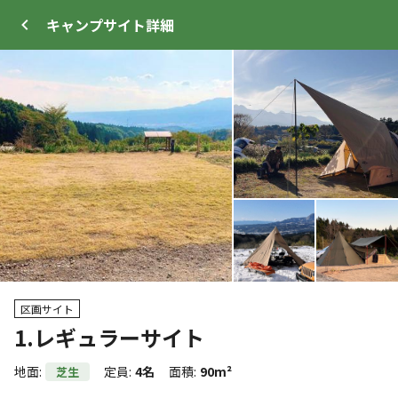
キャンプサイト
詳細
ログイン
メニュー
+
18
プ
サイト・宿泊施設
クチコミ
キャンプ場情報
区画サイト
1.レギュラーサイト
クーポン利用可
WEB予約可能
キャンプサイト
地面
:
定員
:
4名
面積
:
90m²
芝生
393
人
宿泊施設