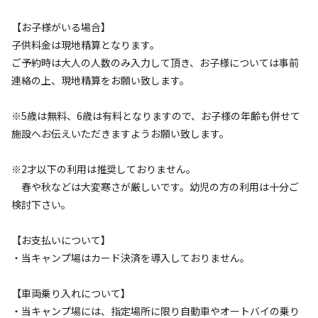
利用者層
【お子様がいる場合】
ソロ
カップル
グループ
ファミリー
子供料金は現地精算となります。
10
%
35
%
15
%
40
%
ご予約時は大人の人数のみ入力して頂き、お子様については事前
連絡の上、現地精算をお願い致します。
特徴タグ
※5歳は無料、6歳は有料となりますので、お子様の年齢も併せて
#
ドッグラン
#
初心者歓迎
#
カップルにおすすめ
施設へお伝えいただきますようお願い致します。
#
手ぶらキャンプ
#
ファミリーにおすすめ
#
農業体験
#
グループにおすすめ
#
夜景
#
レンタルあり
※2才以下の利用は推奨しておりません。
#
ソロにおすすめ
#
絶景
#
携帯電波あり
#
無料Wi-Fi
春や秋などは大変寒さが厳しいです。幼児の方の利用は十分ご
検討下さい。
クチコミ
総合評価
【お支払いについて】
4.8
・当キャンプ場はカード決済を導入しておりません。
【車両乗り入れについて】
アクセス
自然・環境
・当キャンプ場には、指定場所に限り自動車やオートバイの乗り