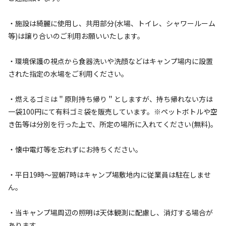
・施設は綺麗に使用し、共用部分(水場、トイレ、シャワールーム
等)は譲り合いのご利用お願いいたします。
・環境保護の視点から食器洗いや洗顔などはキャンプ場内に設置
された指定の水場をご利用ください。
・燃えるゴミは＂原則持ち帰り＂としますが、持ち帰れない方は
一袋100円にて有料ゴミ袋を販売しています。※ペットボトルや空
宿泊
区画サイト
き缶等は分別を行った上で、所定の場所に入れてください(無料)。
2.グリーンサイト（電源なし）
・懐中電灯等を忘れずにお持ちください。
AC電
車両乗り
たき
ペット同
リードフ
花火
喫煙
源
入れ
火
伴
リー
・平日19時〜翌朝7時はキャンプ場敷地内に従業員は駐在しませ
地面
:
定員
:
2名
面積
:
36m²
芝生
ん。
3,740
料金目安：
円/
泊
※利用日、人数によって変動する場合があります。
・当キャンプ場周辺の照明は天体観測に配慮し、消灯する場合が
あります。