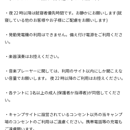
キャンプサイト（
4
件）
・夜 22 時以降は就寝者優先時間です。お静かにお願いします(就
寝している他のお客様やお子様にご配慮をお願いします)
・発動発電機の利用はできません。備え付け電源をご利用くださ
い。
・楽器演奏はお控えください。
宿泊
区画サイト
1.レギュラーサイト
・音楽プレーヤーに関しては、利用のサイト以内にしか聞こえな
い音量でお願いします。 夜 22 時以降のご利用はお控えください。
AC電
車両乗り
たき
ペット同
リードフ
花火
喫煙
源
入れ
火
伴
リー
・各テントに 1名以上の成人(保護者か指導者)が同宿してくださ
地面
:
定員
:
4名
面積
:
90m²
芝生
い。
6,490
料金目安：
円/
泊
・キャンプサイトに設営されているコンセント以外の当キャンプ
※利用日、人数によって変動する場合があります。
場のコンセントのご利用はご遠慮ください。携帯電話等の充電も
ご遠慮願います。
詳細・空き確認