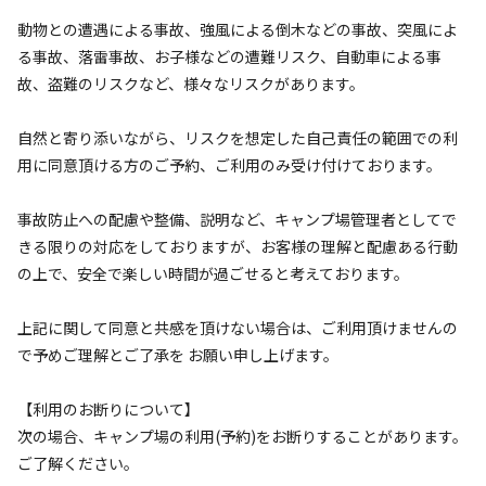
※利用日、人数によって変動する場合があります。
動物との遭遇による事故、強風による倒木などの事故、突風によ
る事故、落雷事故、お子様などの遭難リスク、自動車による事
詳細・空き確認
故、盗難のリスクなど、様々なリスクがあります。
自然と寄り添いながら、リスクを想定した自己責任の範囲での利
宿泊施設（
2
件）
用に同意頂ける方のご予約、ご利用のみ受け付けております。
事故防止への配慮や整備、説明など、キャンプ場管理者としてで
きる限りの対応をしておりますが、お客様の理解と配慮ある行動
の上で、安全で楽しい時間が過ごせると考えております。
上記に関して同意と共感を頂けない場合は、ご利用頂けませんの
で予めご理解とご了承を お願い申し上げます。
宿泊
グランピング
ドームBサイト【オンシーズン】大人2名様か
【利用のお断りについて】
ら予約可。最大で大人3（もしくは大人2、子
次の場合、キャンプ場の利用(予約)をお断りすることがあります。
供2）名様まで
ご了解ください。