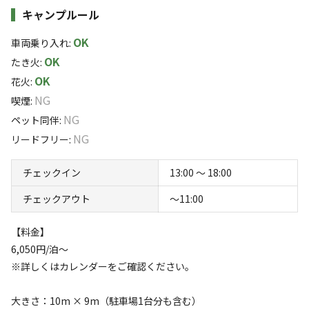
地、西側に榛名山と浅間山を望む場所です。
キャンプルール
すべて表示する
OK
車両乗り入れ
:
ぐんま展望台までは16分、県内主要観光地の伊香保温泉
OK
たき火
:
まで25分、
OK
花火
:
このキャンプ場の特徴
NG
喫煙
:
関東で好きな道の駅第1位の川場田園プラザまで33分、世
ロケーション
NG
ペット同伴
:
界遺産の富岡製糸工場まで56分、
NG
リードフリー
:
高台
谷川岳まで57分、草津温泉までは73分で行けるなど、群
チェックイン
13:00 〜 18:00
標高
馬観光のベースキャンプ地として最適です。
チェックアウト
〜11:00
454.9m
東京からのアクセスも良く、関越自動車道（練馬インター
【料金】
雰囲気
チェンジ）に乗ると
6,050円/泊～
※詳しくはカレンダーをご確認ください。
まったり
ワイワイ
渋川インターで降り、約1時間30分で現地に到着します。
落ち着く
にぎやか
大きさ：10m × 9m（駐車場1台分も含む）