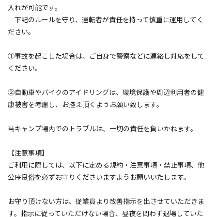
4.4
4.8
入れが可能です。
下記のルールを守り、運転者が責任を持って慎重に運用してく
ださい。
①事故を起こした場合は、ご自身で警察などに連絡し対応をして
設備
管理
ください。
4.7
4.9
②自動車やバイクのアイドリングは、環境保護や周辺利用者の健
クチコミ（
29
件）を見る
康被害を考慮し、お控え頂くようお願い致します。
キャンペーン
当キャンプ場内でのトラブルは、一切の責任を負いかねます。
【注意事項】
ご利用に際しては、以下に定める規約・注意事項・禁止事項、他
公序良俗を必ずお守りくださいますようお願いいたします。
お守り頂けない方は、従業員より改善指示を出させていただきま
す。指示に従っていただけない場合、昼夜を問わず退場していた