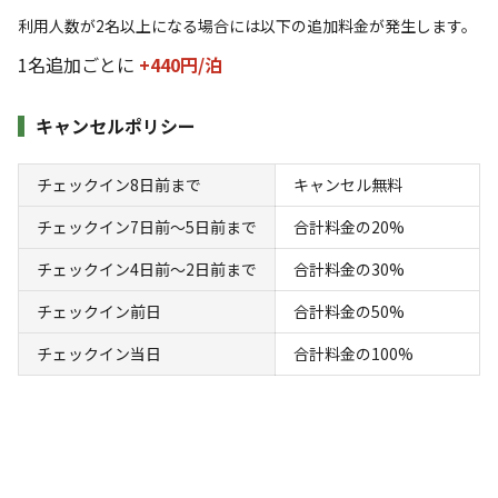
名様から予約可。最大で大人3（もしくは大
利用人数が2名以上になる場合には以下の追加料金が発生します。
人2、子供2）名様
1名追加ごとに
+440円/
泊
AC電
車両乗り
たき
ペット同
リードフ
キャンセルポリシー
花火
喫煙
源
入れ
火
伴
リー
定員
:
3名
面積
:
90m²
寝室
:
1室
寝具
:
3組
浴室
:
なし
チェックイン8日前まで
キャンセル無料
20,000
料金目安：
円/
泊
チェックイン7日前〜5日前まで
合計料金の20%
※利用日、人数によって変動する場合があります。
チェックイン4日前〜2日前まで
合計料金の30%
詳細・空き確認
チェックイン前日
合計料金の50%
チェックイン当日
合計料金の100%
クチコミ（
29
件）
総合評価
5
自然・環境・雰囲気
5