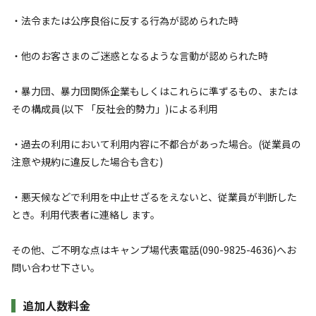
・法令または公序良俗に反する行為が認められた時
AC電
車両乗り
たき
ペット同
リードフ
花火
喫煙
源
入れ
火
伴
リー
定員
:
3名
面積
:
90m²
寝室
:
1室
寝具
:
3組
浴室
:
なし
・他のお客さまのご迷惑となるような言動が認められた時
24,000
料金目安：
円/
泊
・暴力団、暴力団関係企業もしくはこれらに準ずるもの、または
※利用日、人数によって変動する場合があります。
その構成員(以下 「反社会的勢力」)による利用
詳細・空き確認
・過去の利用において利用内容に不都合があった場合。(従業員の
注意や規約に違反した場合も含む)
・悪天候などで利用を中止せざるをえないと、従業員が判断した
とき。利用代表者に連絡し ます。
その他、ご不明な点はキャンプ場代表電話(090-9825-4636)へお
問い合わせ下さい。
宿泊
グランピング
追加人数料金
ドームBサイト【レギュラーシーズン】大人2