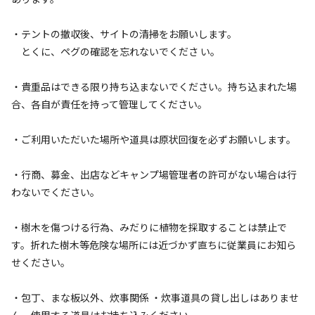
詳細・空き確認
・テントの撤収後、サイトの清掃をお願いします。
とくに、ペグの確認を忘れないでくださ い。
・貴重品はできる限り持ち込まないでください。持ち込まれた場
合、各自が責任を持って管理してください。
・ご利用いただいた場所や道具は原状回復を必ずお願いします。
・行商、募金、出店などキャンプ場管理者の許可がない場合は行
宿泊
区画サイト
3.G（駐車場2台）サイト
わないでください。
・樹木を傷つける行為、みだりに植物を採取することは禁止で
AC電
車両乗り
たき
ペット同
リードフ
花火
喫煙
源
入れ
火
伴
リー
す。折れた樹木等危険な場所には近づかず直ちに従業員にお知ら
せください。
地面
:
定員
:
5名
面積
:
117m²
芝生
7,040
料金目安：
円/
泊
・包丁、まな板以外、炊事関係 ・炊事道具の貸し出しはありませ
※利用日、人数によって変動する場合があります。
ん。使用する道具はお持ち込みください。