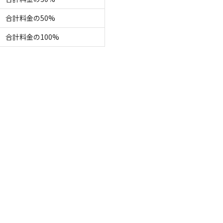
定員
:
3名
面積
:
25m²
土
合計料金の50%
3,200
安：
円/
泊
※利用日、人数によって変動する場合があります。
合計料金の100%
区画サイト
トキャンプサイト
電源
車両乗り入れ
たき火
花火
喫煙
ペット同
定員
:
8名
面積
:
80m²
砂利