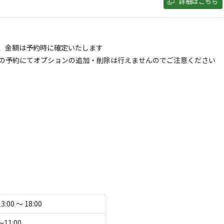
詳細はこちら
います。
に塩コショウと香草やニンニクで。鹿肉は焼きすぎると旨味が損なわれ
ょっとレア気味に焼いて、ワサビ醤油でもとても美味しい。ぜひお試し
たり、自然が奏でる音とのコラボも♪毎年6月最後の土曜
゚アノコンサートを開催しています。
、金額は予約時に確定いたします
の予約にてオプションの追加・削除は行えませんのでご注意ください
作るかまど焼きのピザ作りなど
ZryVmHTlNG76S

す。

00／1名OK

13:00 〜 18:00
〜11:00