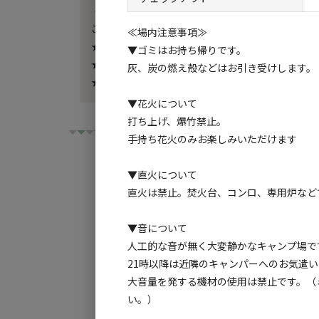
・かまど焼きピザ作り体験4000円（ピザ2枚）

ご希望の場合は備考欄にご記入ください。在庫を確
≪場内注意事項≫
★宿泊チェックイン13時。アーリーイン10時～＋
▼ゴミはお持ち帰りです。
★気象警報などで施設をクローズする際は該当日程
灰、炭の燃え殻などはお引き受けします。
★ライフライン無し・現地携帯圏外のため急ぎの問い合わせ
▼花火について
打ち上げ、爆竹禁止。
手持ち花火のみお楽しみいただけます
▼直火について
直火は禁止。焚火台、コンロ、専用炉など
チェックイン
チ
▼音について
人工的な音が無く大変静かなキャンプ場で
利用タイプ:
21時以降は近隣のキャンパーへのお気遣
宿泊
日帰り
大音量を発する機材の使用は禁止です。（
い。）
検索対象: