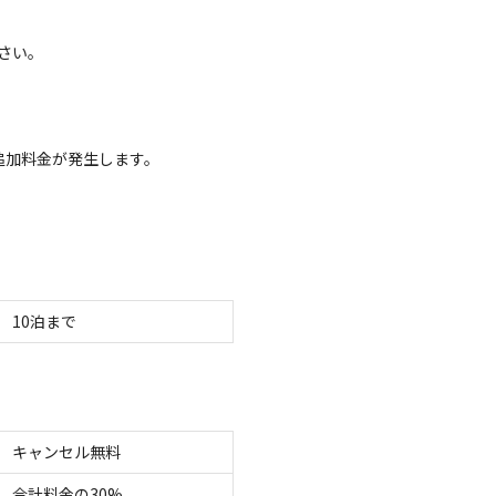
イトのみ
宿泊施設のみ
さい。
追加料金が発生します。
区画サイト
帰り】デイサイト
電源
車両乗り入れ
たき火
花火
喫煙
ペット同
定員
:
5名
面積
:
25m²
土
3,000
安：
円/
日
※利用日、人数によって変動する場合があります。
10
泊まで
区画サイト
ドチップサイト
キャンセル無料
電源
車両乗り入れ
たき火
花火
喫煙
ペット同
合計料金の30%