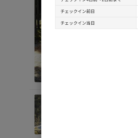
地面
:
チェックイン前日
料金目
チェックイン当日
宿泊
オー
AC
地面
: