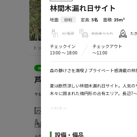
林間木漏れ日サイト
地面
:
定員
:
5名
面積
:
35m²
砂利
AC電源
車両乗り入れ
た
チェックイン
チェックアウト
トップ
サイト・宿泊施設
クチコミ
13:00 〜 18:00
〜11:00
クーポン利用可
WEB予約可能
キャンプサイト
森の静けさを満喫♪プライベート感満載の林
芦見谷芸術の森
夏は断然涼しい林間木漏れ日サイト。人気の
木々に囲まれた楕円形の占有エリア。長辺7～8
〒601-0262
京都府
京都市
右京区京北細野町芦見奥13-
≪料金≫
灰捨て場
水洗トイレ
①3700円～／１サイト （5名まで料金に含
サウナ
売店
②休日前 ＋500円
③クリスマス年末年始・GW・お盆・シルバー
施設詳細
設備・備品
※詳しくは「
キャンプ場情報
」をご確認ください。