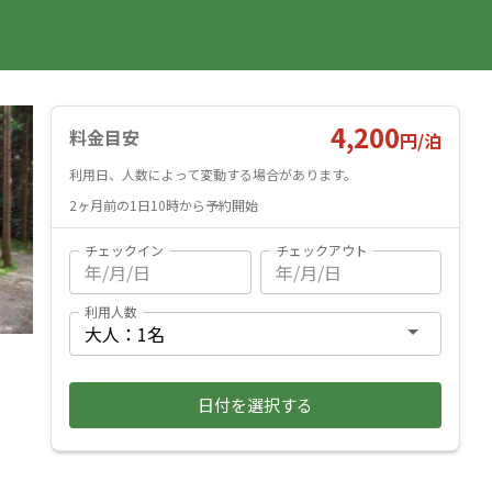
国内旅行
海外旅行
レンタカー
遊び・体験
旅行ガイド
お気に入り
予約確認
ヘルプ
ログイン
料金見積もり
4,200
料金目安
円/
泊
利用日、人数によって変動する場合があります。
2ヶ月前の1日10時から予約開始
チェックイン
チェックアウト
利用人数
日付を選択する