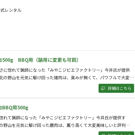
場料500円＝1000円の追加料金を現地にて清算。上限8名まで。
一式レンタル
の電波が届かない、杉木立に囲まれた隠れ里的
 場内を流れる”芦見谷川”には、特別天然記
舞います。24時間365日、マイナスイオンを産
野遊び♪
゚に登場しました。
しい映像になっていました。
500g BBQ用（鍋用に変更も可能）
入力してください。
い、
さに惚れて猟師になった「みやこジビエファクトリー」今井氏が提供
北の野山を元気に駆け回った猪肉は、臭みが無くて、パワフルで大変美
゙BBQなど、各種プランをご用意。
m前後です。
。肉のうまみを損なわないように丁寧に捌き、BBQ用にスライスした
て表示する
詳細はこちら
変更も可能） 味付けは少し濃い目の赤みそや、焼き肉のたれに、香草
合わせてしっかり火を通してお召し上がりください。ぜひお試しくだ
は沢山の小さな生き物に触れあえます。池にはイモリ、樹
BBQ用500g
キ
なり、蛍が舞い、早朝にははカブトムシやクワガタの
惚れて猟師になった「みやこジビエファクトリー」今井氏が提供す
真北に位置する立地から、付近の山へのハイキングの拠
の野山を元気に駆け回った鹿肉は、薫り高くて大変美味しいと評判。
損なわないように丁寧に捌き、BBQ用にスライスしたものです。 味付