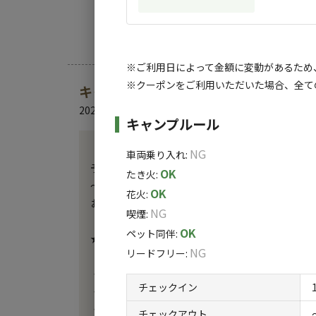
※オートサイトのみ普通車1台分が含まれて
けはシンプル
◆誰でも弾ける森のピアノ
※現地現金精算
ますので、ち
駅ピアノならぬ森ピアノです。仲間で連弾し
ください。
日には、プロのピアニストによる蛍ナイトヒ
※ご利用日によって金額に変動があるため
※クーポンをご利用いただいた場合、全て
キャンプ場からのお知らせ
◆体験メニューも充実
2026.7.7
更新
・苔テラリウム作り ・本格書道体験 ・生地から
キャンプルール
「ヒロシのぼっちキャンプ」に登場しました！

NG
車両乗り入れ
:
予告編⇒　https://youtu.be/KV55f6ivpWM?si=8Y8
OK
たき火
:
～ラインのお友達限定お得なクーポン配布中！～

OK
花火
:
お友達追加こちら⇒　https://lin.ee/P5RGLiV

NG
喫煙
:
OK
ペット同伴
:
★『BBQジビエ肉』の予約がオプションから出来ま
NG
リードフリー
:
【オプションメニュー】

・サウナテント貸切利用　90分4800円／3名　追加16
チェックイン
・苔テラリウム作り　2000円～／1人　30~50分

・本格書道体験　2500円～／1人　40分~60分

チェックアウト