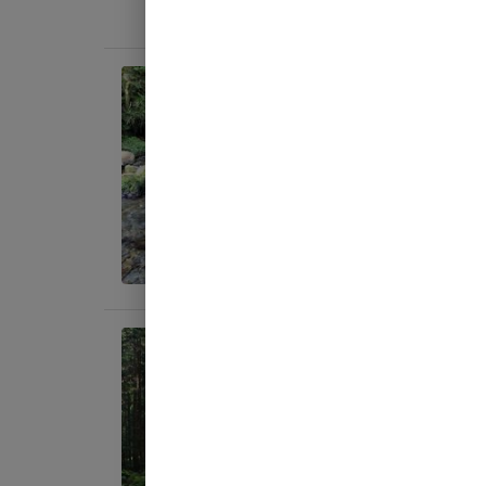
料金目
日帰り
手軽
AC
地面
:
料金目
宿泊
林間
AC
地面
: