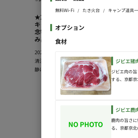
◆6名以上のばあい、エリア追加料500円＋入
無料Wi-Fi
たき火台
キャンプ道具
/
/
★京都駅からたった60分★ 携帯電話
≪別途入場料≫
キャンプ場で電波デトックスキャンプ♪
・大人500円
オプション
念物オオサンショウウオが棲み、蛍が
・小学生以下250円
み出し続ける本物の清流で思いっきり
食材
・2歳児以下無料
・犬（無駄鳴き禁止）・猫300円
2026年7月1日放送「ヒロシのぼっちキャンフ
※ペットは現地現金精算となります。
清流の透明度の高さと緑の苔の瑞々しさが美
ジビエ猪肉
予約時は大人と小学生以下と幼児の人数のみ
静けさと大自然にどっぷり浸りに来てくださ
ジビエ肉の旨
する、京都京
◆宿泊キャンプ、デイキャンプ、手軽に手ぶらて
お車は直前の駐車場に停車し、手運びは約10
味しいと評判
すべ
本プランは別途駐車料金がかかります。
もの（鍋用に
※現地精算
やニンニクを
◆場内除草剤を使ってませんので、春から夏
ジビエ鹿肉
◆駐車可能台数：約30台
さい。
上には準絶滅危惧種のモリアオガエルの卵が鈴
・普通自動車、軽自動車 500円
鹿肉の旨さに
朝ごはんタイムに出会えます。京都愛宕山の
・二輪車 200円
る、京都京北
点にもおススメ。
・マイクロバス1,000円
肉のうまみを