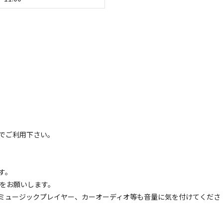
認して回答します。

1000円でお受けします※現地清算（現金・クレジットカード）

のお客様へは直接御連絡させていただきます。

はメールaaf2017@yahoo.co.jp へ 管理棟周りのみ無料のwif
空き状況検索
でご利用下さい。
ェックアウト
利用人数
す。
いをお願いします。
ミュージックプレイヤー、カーオーディオ等も音量に気を付けてくださ