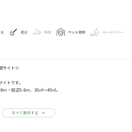
き火
花火
喫煙
ペット同伴
リードフリー
キャンプ場情報
間サイト☆
サイトです。
97
人
ｍ・短辺5-6ｍ、30㎡～40㎡。
1
Googleマップで見る
給湯設備
コインランドリー
駐車場
む）
すべて表示する
コインシャワー
ウィークは②＋シーズン料金 ＋1000円