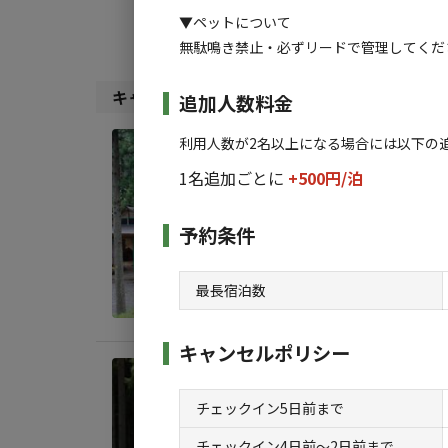
すべて
キャンプサ
▼ペットについて
無駄鳴き禁止・必ずリードで管理してくだ
キャンプサイト（
5
件）
追加人数料金
利用人数が2名以上になる場合には以下の
日帰り
【日
1名追加ごとに
+500円/
泊
AC
予約条件
地面
:
料金目
最長宿泊数
キャンセルポリシー
宿泊
ウッ
チェックイン5日前まで
AC
チェックイン4日前〜2日前まで