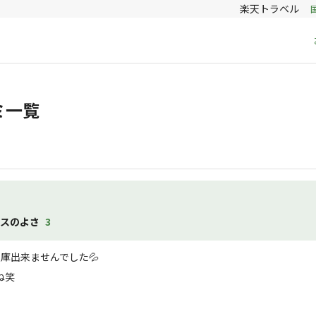
楽天トラベル
ミ一覧
セスのよさ
3
出来ませんでした💦

笑
