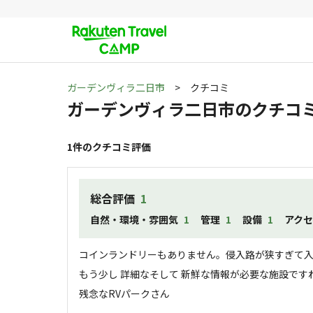
ガーデンヴィラ二日市
> クチコミ
ガーデンヴィラ二日市
のクチコ
1
件のクチコミ評価
総合評価
1
自然・環境・雰囲気
1
管理
1
設備
1
アク
コインランドリーもありません。侵入路が狭すぎて入庫
もう少し 詳細なそして 新鮮な情報が必要な施設ですね
残念なRVパークさん