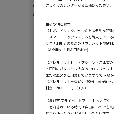
詳しくはカレンダーからご確認ください。
キャンプ場利用者が利用できる施設・設備:
温浴施設
水洗トイレ
ゴミ捨て場
給湯設備
炊
/
/
/
/
■その他ご案内
【Minimum Twins 睦むつみ】（2人利用コテ
【お米、ドリンク、氷も備える便利な管理
【Minimum Quads 欒】（4人用コテージ）
・スマートロックシステムを導入している
サウナ利用者のためのサウナハットや飲料
【設備】
（AM9時からPM17時まで)
・無料Wi-Fi
・エアコン
【バレルサウナ】※オプション・ご希望の
・冷蔵庫
・円形のバレルサウナなのでロウリュウす
・テレビ
また水風呂をご用意していますので 何度
・MP3プレイヤー
○バレルサウナ+水風呂（90分）要予約・
・オーブンレンジ
料金一律 1,500円 （１人）
・炊飯器
・コーヒーメーカー
【夏限定 プライベートプール】※オプシ
・宿泊されている時間は自由にいつでも利
【備品】
ながらゆったりとお過ごしいただけます。