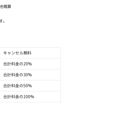
地精算
す。
キャンセル無料
合計料金の20%
合計料金の30%
合計料金の50%
合計料金の100%
本的に対面することなく、自由な時間にチェックインできる。
冷凍食品・お米・氷・炭・蒔などの販売あり。