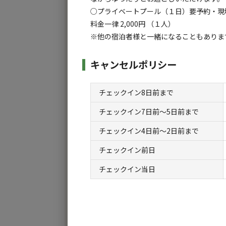
・ドライヤー
○プライベートプール（１日）要予約・現
・キッチン用品
料金一律 2,000円 （１人）
・食器
※他の宿泊者様と一緒になることもありま
・シャンプー
・リンス
キャンセルポリシー
・ボディソープ
・トイレットペーパー
チェックイン8日前まで
・ハンドソープ
・バスタオル
チェックイン7日前〜5日前まで
・ハンドタオル
チェックイン4日前〜2日前まで
※歯ブラシはございません、管理棟にて販売
※パジャマ・サンダルなどはご持参ください。
チェックイン前日
チェックイン当日
○管理棟（AM9時からPM17時まで)
スマートロックシステムを導入しているので基
サウナ利用者のためのサウナハットや飲料水・
○バレルサウナ+水風呂（90分）要予約