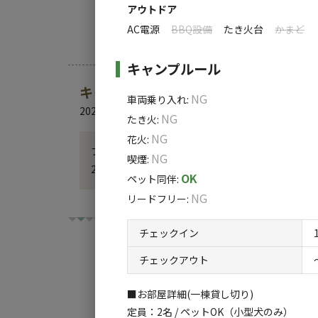
アウトドア
AC電源
BBQ設備
たき火台
かまど
キャンプルール
キャンプ場からのお知らせ
NG
車両乗り入れ
:
2024.6.20
更新
NG
たき火
:
NG
花火
:
プール冷えてます。今季のプールオープンいたしまし
NG
喫煙
:
2000円（お一人）で宿泊期間内は自由に入れます
OK
ペット同伴
:
NG
リードフリー
:
チェックイン
チェックアウト
■お部屋詳細(一棟貸し切り)
チェックイン
チ
定員：2名 / ペットOK（小型犬のみ）