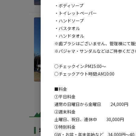
・ボディソープ
・トイレットペーパー
・ハンドソープ
宿泊
・バスタオル
【Mi
・ハンドタオル
AC
※歯ブラシはございません、管理棟にて販
※パジャマ・サンダルなどはご持参くださ
定員
:
2
料金目
○チェックイン:PM15:00～
○チェックアウト時間:AM10:00
■料金
①平日料金
通常の日曜日から金曜日 24,000円
②週末料金
土曜日、祝日、連休中 30,000円
③特別料金
場内共用施設・設備
GW・お盆・年末年始など 34,000円～40,