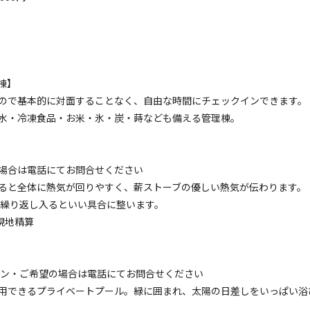
事場
駐車場
レストラン・食堂
サウナ
プール
売店
コインシャワー
/
/
/
/
/
/
ージ）
棟】
ので基本的に対面することなく、自由な時間にチェックインできます。
水・冷凍食品・お米・氷・炭・蒔なども備える管理棟。
場合は電話にてお問合せください
ると全体に熱気が回りやすく、薪ストーブの優しい熱気が伝わります。
か繰り返し入るといい具合に整います。
現地精算
ョン・ご希望の場合は電話にてお問合せください
用できるプライベートプール。緑に囲まれ、太陽の日差しをいっぱい浴