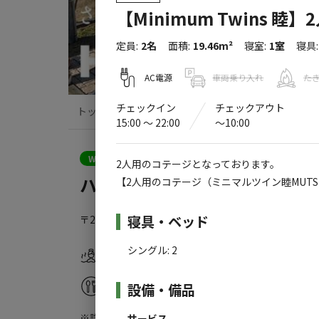
【Minimum Twins 睦
定員
:
2名
面積
:
19.46m²
寝室
:
1室
寝具
:
AC電源
車両乗り入れ
た
チェックイン
チェックアウト
トップ
サイト・宿泊施設
キャンプ場情
15:00 〜 22:00
〜10:00
WEB予約可能
宿泊施設
2人用のコテージとなっております。
ハックルベリーガーデン
【2人用のコテージ（ミニマルツイン睦MUTS
施設詳細
寝具・ベッド
〒283-0117
千葉県
山武郡
九十九里町下貝塚963-14
シングル
:
2
温浴施設
水洗トイレ
レストラン
サウナ
設備・備品
・食堂
※詳しくは「
キャンプ場情報
」をご確認ください。
サービス