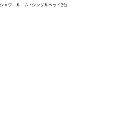
 / シャワールーム / シングルベッド2台
イトのみ
宿泊施設のみ
コテージ
nimum Quads 欒】4人用コテージ
電源
車両乗り入れ
たき火
花火
喫煙
ペット同
名
面積
:
30.05m²
寝室
:
2室
寝具
:
4組
浴室
:
1室
60,000
安：
円/
泊
※利用日、人数によって変動する場合があります。