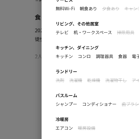
無料Wi-Fi
朝食あり
夕食あり
キャン
食って、寝て、遊ぶ。のんびり生きよう
リビング、その他居室
2024年1月オープンの1棟貸しコテージ 「ハ
テレビ
机・ワークスペース
掃除用具
徒歩3分の好立地。
キッチン、ダイニング
2人用と4人用の2タイプのコテージをご用意し
キッチン
コンロ
調理器具
食器
電
まる絆。
すべ
ランドリー
洗剤
洗濯機
乾燥機
洗濯物干し
ア
コロナウイルスに配慮して、スマートチェック
をお過ごしください。
バスルーム
シャンプー
コンディショナー
歯ブラ
冷暖房
エアコン
暖房設備