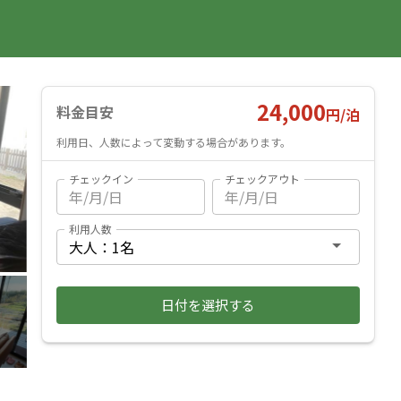
国内旅行
海外旅行
レンタカー
遊び・体験
旅行ガイド
お気に入り
予約確認
ヘルプ
ログイン
料金見積もり
24,000
料金目安
円/
泊
利用日、人数によって変動する場合があります。
チェックイン
チェックアウト
利用人数
日付を選択する