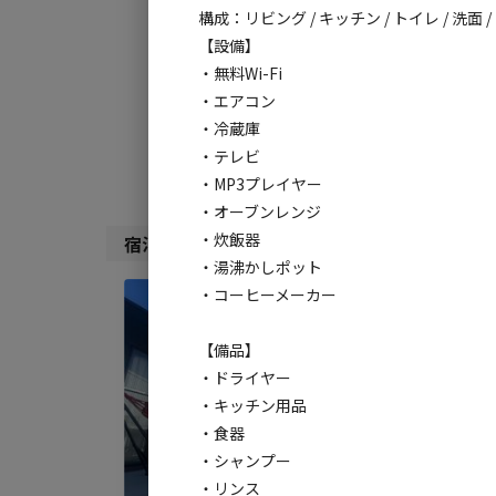
構成：リビング / キッチン / トイレ / 洗面
利用タイプ:
【設備】
宿泊
日帰り
・無料Wi-Fi
・エアコン
検索対象:
・冷蔵庫
すべて
キャンプサ
・テレビ
・MP3プレイヤー
・オーブンレンジ
・炊飯器
宿泊施設（
2
件）
・湯沸かしポット
・コーヒーメーカー
宿泊
【Mi
【備品】
AC
・ドライヤー
・キッチン用品
定員
:
4
・食器
料金目
・シャンプー
・リンス