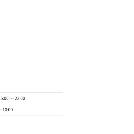
た。

。
15:00 〜 22:00
〜10:00
空き状況検索
ェックアウト
利用人数