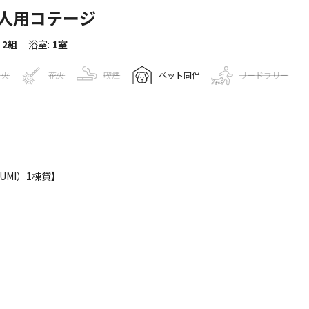
】2人用コテージ
2組
浴室
:
1室
き火
花火
喫煙
ペット同伴
リードフリー
報
UMI）1棟貸】
39
人
Googleマップで見る
ゴミ捨て場
給湯設備
駐車場
売店
コインシャワー