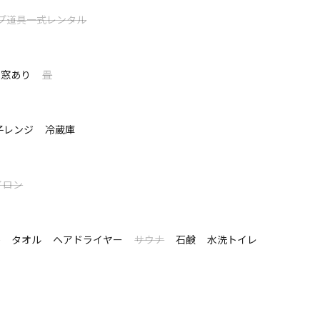
プ道具一式レンタル
。 九十九里浜の中心で自然と戯れる休日を。
ックルベリーガーデン九十九里」。 九十九里の海辺まで
窓あり
畳
ました。 シンプルでミニマルな空間であるがゆえに深
子レンジ
冷蔵庫
て表示する
イロン
インシステムを導入。束の間現実を忘れて上質の休日
シ
タオル
ヘアドライヤー
サウナ
石鹸
水洗トイレ
キ