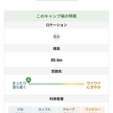
垂水JCTより車で約11分、淡路島SA から車で約30分、大
阪からは約60分と好立地！高台で静かな場所なので、ど
こか秘境感が漂います。
このキャンプ場の特徴
付近には車で10分圏内に、買い出しができるスーパー・
ロケーション
温泉施設・アウトドアショップなど多数あり、快適にご利
用いただけます。
高台
標高
89.6m
雰囲気
まったり
ワイワイ
落ち着く
にぎやか
利用者層
ソロ
カップル
グループ
ファミリー