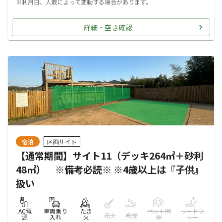
※利用日、人数によって変動する場合があります。
詳細・空き確認
宿泊
区画サイト
【通常期間】サイト11（デッキ264㎡＋砂利
48㎡） ※備考必読※ ※4歳以上は『子供』
扱い
AC電
車両乗り
たき
ペット同
リードフ
花火
喫煙
源
入れ
火
伴
リー