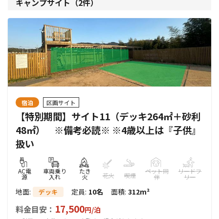
キャンプサイト（
2
件）
宿泊
区画サイト
【特別期間】サイト11（デッキ264㎡＋砂利
48㎡） ※備考必読※ ※4歳以上は『子供』
扱い
AC電
車両乗り
たき
ペット同
リードフ
花火
喫煙
源
入れ
火
伴
リー
地面
:
定員
:
10名
面積
:
312m²
デッキ
17,500
料金目安：
円/
泊