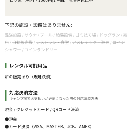
ピザ窯（有料・1000円/1時間）※現在休止中
下記の施設・設備はありません:
温浴施設
サウナ
プール
給湯設備
ゴミ捨て場
ドッグラン
売
/
/
/
/
/
/
店
自動販売機
レストラン・食堂
アスレチック・遊具
コイン
/
/
/
/
シャワー
コインランドリー
/
レンタル可能用品
薪の販売あり（現地決済）
対応決済方法
キャンプ場でお支払いが必要になった際の対応決済方法
現金
クレジットカード
QRコード決済
/
/
●現金
●カード決済（VISA、MASTER、JCB、AMEX）