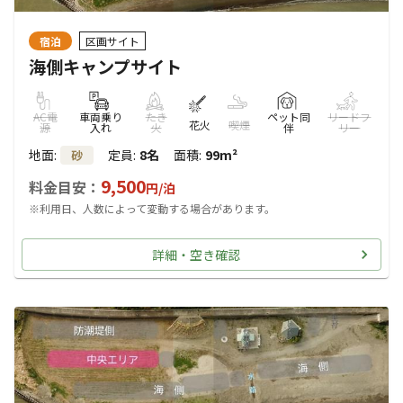
宿泊
区画サイト
海側キャンプサイト
AC電
車両乗り
たき
ペット同
リードフ
花火
喫煙
源
入れ
火
伴
リー
地面
:
定員
:
8名
面積
:
99m²
砂
9,500
料金目安：
円/
泊
※利用日、人数によって変動する場合があります。
詳細・空き確認