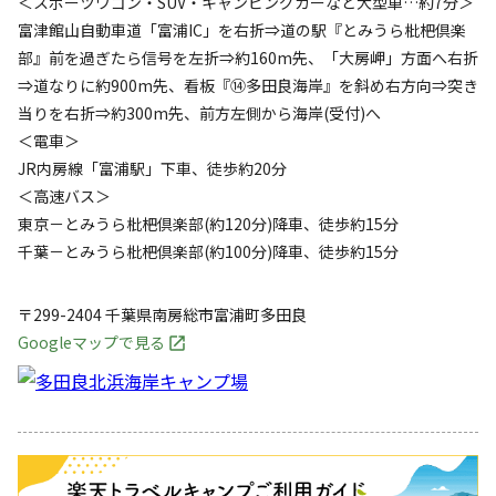
＜スポーツワゴン・SUV・キャンピングカーなど大型車…約7分＞
富津館山自動車道「富浦IC」を右折⇒道の駅『とみうら枇杷倶楽
部』前を過ぎたら信号を左折⇒約160m先、「大房岬」方面へ右折
⇒道なりに約900m先、看板『⑭多田良海岸』を斜め右方向⇒突き
当りを右折⇒約300m先、前方左側から海岸(受付)へ
＜電車＞
JR内房線「富浦駅」下車、徒歩約20分
＜高速バス＞
東京－とみうら枇杷倶楽部(約120分)降車、徒歩約15分
千葉－とみうら枇杷倶楽部(約100分)降車、徒歩約15分
〒299-2404
千葉県
南房総市
富浦町多田良
Googleマップで見る
キャンペーン