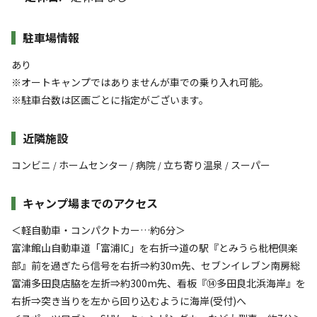
駐車場情報
あり
※オートキャンプではありませんが車での乗り入れ可能。
※駐車台数は区画ごとに指定がございます。
近隣施設
コンビニ
ホームセンター
病院
立ち寄り温泉
スーパー
/
/
/
/
キャンプ場までのアクセス
＜軽自動車・コンパクトカー…約6分＞
富津館山自動車道「富浦IC」を右折⇒道の駅『とみうら枇杷倶楽
部』前を過ぎたら信号を右折⇒約30m先、セブンイレブン南房総
富浦多田良店脇を左折⇒約300m先、看板『⑭多田良北浜海岸』を
右折⇒突き当りを左から回り込むように海岸(受付)へ