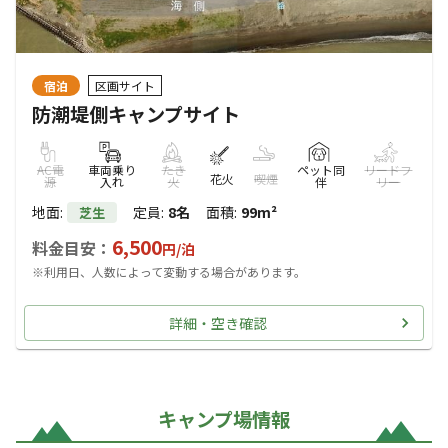
宿泊
区画サイト
防潮堤側キャンプサイト
AC電
車両乗り
たき
ペット同
リードフ
花火
喫煙
源
入れ
火
伴
リー
地面
:
定員
:
8名
面積
:
99m²
芝生
6,500
料金目安：
円/
泊
※利用日、人数によって変動する場合があります。
詳細・空き確認
キャンプ場情報