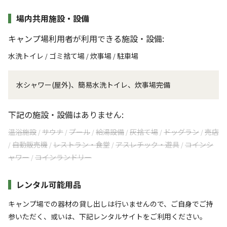
場内共用施設・設備
キャンプ場利用者が利用できる施設・設備:
水洗トイレ
ゴミ捨て場
炊事場
駐車場
/
/
/
水シャワー(屋外)、簡易水洗トイレ、炊事場完備
下記の施設・設備はありません:
温浴施設
サウナ
プール
給湯設備
灰捨て場
ドッグラン
売店
/
/
/
/
/
/
自動販売機
レストラン・食堂
アスレチック・遊具
コインシ
/
/
/
/
ャワー
コインランドリー
/
レンタル可能用品
キャンプ場での器材の貸し出しは行いませんので、ご自身でご持
参いただく、或いは、下記レンタルサイトをご利用ください。