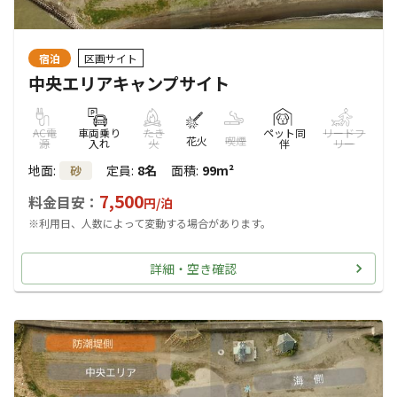
宿泊
区画サイト
中央エリアキャンプサイト
AC電
車両乗り
たき
ペット同
リードフ
花火
喫煙
源
入れ
火
伴
リー
地面
:
定員
:
8名
面積
:
99m²
砂
7,500
料金目安：
円/
泊
※利用日、人数によって変動する場合があります。
詳細・空き確認