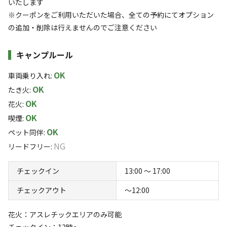
い。） ・キャンプ場の電源容量には限りがございます。高出
いたします
アクセス
自然・環境
4.1
4.5
力の電化製品を多く使うとブレーカーが落ちてしまうことが
※クーポンをご利用いただいた場合、全ての予約にてオプション
あるため、節電にご協力をお願いいたします。 ・冬場に電気
の追加・削除は行えませんのでご注意ください
毛布やヒーター等のご利用をお考えの方は、 事前に使用品目
をご連絡いただけますと、他のお客様のご利用状況をふまえ
キャンプルール
て 最適にご案内させていただきます。 お気軽にお問い合わ
OK
車両乗り入れ
:
せください！
設備
管理
OK
たき火
:
4.6
4.6
OK
花火
:
クチコミ（
17
件）を見る
OK
喫煙
:
OK
ペット同伴
:
NG
キャンペーン
リードフリー
:
チェックイン
13:00 〜 17:00
チェックアウト
〜12:00
花火：アスレチックエリアのみ可能