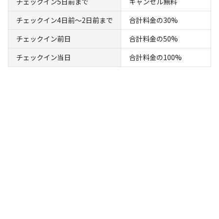
チェックイン
チェックアウト
チェックイン5日前まで
キャンセル無料
チェックイン4日前〜2日前まで
合計料金の30%
利用人数
チェックイン前日
合計料金の50%
検索対象
チェックイン当日
合計料金の100%
検索
キャンプサイト（
12
件）