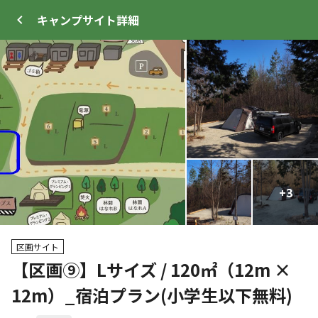
キャンプサイト
詳細
ログイン
メニュー
+
+
82
3
プ
サイト・宿泊施設
クチコミ
キャンプ場情報
区画サイト
【区画⑨】Lサイズ / 120㎡（12m ×
クーポン利用可
12m）_宿泊プラン(小学生以下無料)
WEB予約可能
キャンプサイト
442
人
宿泊施設