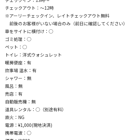
チェックイン：13時～
チェックアウト：～12時
キャンプ場からのお知らせ
※アーリーチェックイン、レイトチェックアウト無料
2026.3.16
更新
前後のお客様がいない場合のみ（前日に確認してください）
車をサイトに横付け：◯
ゴミ処理：◯
【リニューアルOPEN！】

ペット：◯
2026年3月20日～ラスタキャンプ白州が生まれ変わりまし
トイレ：洋式ウォシュレット
た！

暖房便座：有
キャンプサイトもグランピングもバージョンアップしてます
炊事場 温水：有
🌸

シャワー：無
風呂：無
いよいよ春本番！最高のアウトドア体験をしに是非とも遊び
売店：有
にきてください★

自動販売機：無
道具レンタル：◯（別途有料）
🍖 これからの主役は「手ぶらでBBQ」！

直火：NG
これからのシーズン、一番の楽しみといえば開放感あふれる
電源：¥1,000(現地決済)
BBQ。

携帯電波：◯
リニューアルしたグランピングでは、手ぶらでBBQができま