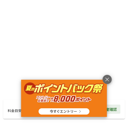
GoogleMAPで『ラスタキャンプ白州』と検索して向かうと黄色の
廃バスに到着します。黄色の廃バスを左に曲がって50mのところ
にキャンプ場があります。
※車の純正ナビやアイフォンのナビだと正常に作動しないことが
ありますのでGoogleMapをご利用ください。
〒408-0313
山梨県
北杜市
白州町横手3861-1
ラスタ キャンプ 白州
Googleマップで見る
キャンペーン
7,000
円/
泊
空室確認
料金見積もり
料金目安