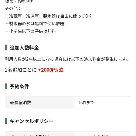
標高：約800m
す！昼はBBQとビール、夜は焚き火とワイン！まさに非日常
その他：
の贅沢。

・冷蔵庫、冷凍庫、製氷器は自由に使ってOK
・製氷器の氷は無料で使い放題
📅 ゴールデンウィークのご予約はお早めに

・小学生以下の子供は無料
新緑が眩しいGWの計画はお済みですか？

追加人数料金
都会の喧騒を離れ、白州の森で深呼吸。

新しくなったラスタキャンプ白州で、忘れられない春の思い
利用人数が2名以上になる場合には以下の追加料金が発生します。
出を一緒に作りましょう！
1名追加ごとに
+2000円/
泊
予約条件
空き状況検索
最長宿泊数
5
泊まで
利用タイプ
キャンセルポリシー
宿泊
日帰り