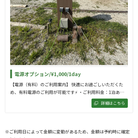
利用者層
気になる点やご質問が御座いましたら気軽にお問い合わせ
ください。
ソロ
カップル
グループ
ファミリー
10
%
25
%
30
%
35
%
特徴タグ
#
初心者歓迎
#
カップルにおすすめ
#
手ぶらキャンプ
#
ファミリーにおすすめ
#
グループにおすすめ
電源オプション/¥1,000/1day
#
レンタルあり
#
ソロにおすすめ
#
絶景
#
天体観測
#
星空撮影
#
携帯電波あり
【電源（有料）のご利用案内】 快適にお過ごしいただくた
め、有料電源のご利用が可能です⚡️ ・ご利用料金：1泊あた
クチコミ
り 1,000円（連泊の方は泊数分をお申込みください） ・使用
詳細はこちら
上限：1サイトにつき1電源 🔌 ご利用の際のお願い ・延長コ
総合評価
4.5
ードは各自ご持参いただきますようお願いいたします。 （※
電源から距離のあるサイトの方のみ、施設にてコードリール
をご用意します。数に限りがございますのでご了承くださ
※ご利用日によって金額に変動があるため、金額は予約時に確定