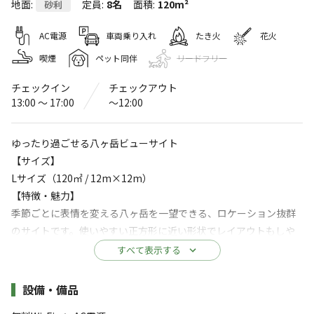
地面
:
定員
:
8名
面積
:
120m²
砂利
ラスタ キャンプ 白州
AC電源
車両乗り入れ
たき火
花火
4.5
（
17
件）
〒408-0313
山梨県
北杜市
白州町横手3861-1
喫煙
ペット同伴
リードフリー
ラスタ キャンプ 白州
Googleマップで見る
チェックイン
チェックアウト
13:00 〜 17:00
〜12:00
灰捨て場
水洗トイレ
ゴミ捨て場
給湯設備
ゆったり過ごせる八ヶ岳ビューサイト
【サイズ】
駐車場
売店
Lサイズ（120㎡ / 12m×12m）
【特徴・魅力】
※詳しくは「
キャンプ場情報
」をご確認ください。
季節ごとに表情を変える八ヶ岳を一望できる、ロケーション抜群
のサイトです。使いやすい正方形に近い形状でレイアウトもしや
2023年11月OPEN！八ヶ岳と南アルプスが一望
すく、120㎡のスペースでゆったりとお過ごしいただけます。※2
すべて表示する
できる開放感抜群のプライベートキャンプ場。
ルームテント＋大型タープなど大型ギアを同時設営する場合は、
お車をサイト外の場内駐車場へ移動しスペースをフル活用いただ
施設詳細
当キャンプ場は、世界に誇る水の町『山梨県北杜市白州
設備・備品
くのがおすすめです。
町』です。