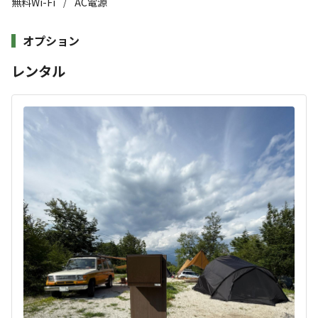
無料Wi-Fi
AC電源
/
【重要事項】
• 電源利用（有料）： 事前にオプション選択の上ご予約くださ
白州の道の駅では24時間かけ流しの水を給水することが
オプション
い。未予約の場合は当日LINEでご連絡いただき、現地（PayPay/
でき、是非空きのペットボトルを持参の上、ミネラル分豊
現金）決済となります。
すべて表示する
レンタル
富の水を汲んでからキャンプ場にお越しください。
• アーリー・レイト（無料）： 当日の予約状況によりご利用いた
だけます。可否案内はご宿泊日3〜4日前にメールでお送りします
標高が800mなので夏は涼しく、冬もほぼ積雪はしませ
このキャンプ場の特徴
ので必ずご確認ください。
ん。町から離れている場所にあるのでとても自然が溢れて
ロケーション
いて夜は満開の星空が堪能できます。
林間
高原
2023年OPENですので、施設が新しくキレイです。
標高
トイレは暖房便座でウォシュレット付き、炊事場も温水が
出るので冬場での食器洗いはもちろんのこと、調理器具の
732.6m
頑固な汚れも洗いやすいです。
雰囲気
シャワーはございませんので当キャンプ場から車で5分の
ところにある『尾白の湯』をご利用ください。このあたり
まったり
ワイワイ
では人気の露天風呂やサウナ併設の温泉です。
落ち着く
にぎやか