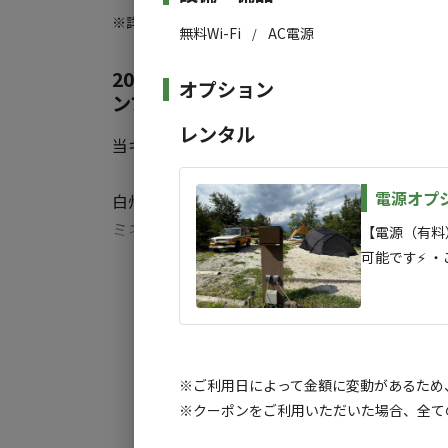
• 電源利用（有料）： 事前にオプション選
※詳しくは「
キャンプ場情報
」をご確認ください。
（PayPay/現金）決済となります。
無料Wi-Fi
AC電源
/
• アーリー・レイト（無料）： 当日の予約
2023年11月OPEN！八ヶ岳と南ア
りしますので必ずご確認ください。
オプション
ンプ場。
レンタル
当キャンプ場は、世界に誇る水の町『山梨県北
電源オプショ
白州の道の駅では24時間かけ流しの水を給水す
ミネラル分豊富の水を汲んでからキャンプ場に
【電源（有料
可能です⚡️ 
すべ
い） ・使用上
標高が800mなので夏は涼しく、冬もほぼ
ご持参いただ
然が溢れていて夜は満開の星空が堪能できます
み、施設にて
い。） ・キャンプ場の電源容量には限りがございます。高出力の電化製品を多く使
2023年OPENですので、施設が新しくキレイて
うとブレーカ
※ご利用日によって金額に変動があるため
トイレは暖房便座でウォシュレット付き、炊事
・冬場に電気
※クーポンをご利用いただいた場合、全て
と、調理器具の頑固な汚れも洗いやすいです。
いただけます