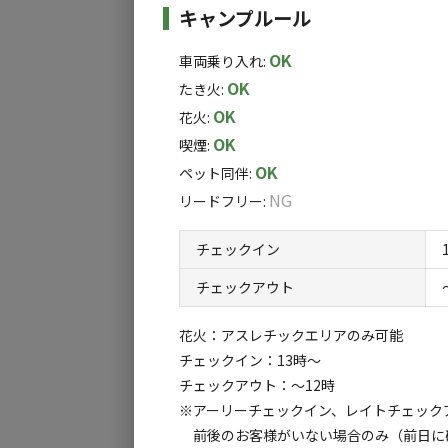
シャワーはございませんので当キャンプ場か
ます。
キャンプルール
い。このあたりでは人気の露天風呂やサウナ併
OK
車両乗り入れ
:
OK
気になる点やご質問が御座いましたら気軽にお
たき火
:
OK
花火
:
OK
喫煙
:
OK
ペット同伴
:
NG
リードフリー
:
チェックイン
チェックアウト
花火：アスレチックエリアのみ可能
チェックイン：13時～
チェックアウト：～12時
※アーリーチェックイン、レイトチェック
前後のお客様がいない場合のみ（前日に