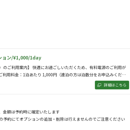
択の上ご予約ください。未予約の場合は当日LINEでご連絡いただき、現地
状況によりご利用いただけます。可否案内はご宿泊日3〜4日前にメールで
ルプスが一望できる開放感抜群のプライベートキャ
杜市白州町』です。
ン/¥1,000/1day
ることができ、是非空きのペットボトルを持参の上、
お越しください。
）のご利用案内】 快適にお過ごしいただくため、有料電源のご利用が
・ご利用料金：1泊あたり 1,000円（連泊の方は泊数分をお申込みくださ
て表示する
限：1サイトにつき1電源 🔌 ご利用の際のお願い ・延長コードは各自
積雪はしません。町から離れている場所にあるのでとても自
詳細はこちら
きますようお願いいたします。 （※電源から距離のあるサイトの方の
。
コードリールをご用意します。数に限りがございますのでご了承くださ
゙す。
ーが落ちてしまうことがあるため、節電にご協力をお願いいたします。
、金額は予約時に確定いたします
場も温水が出るので冬場での食器洗いはもちろんのこ
毛布やヒーター等のご利用をお考えの方は、 事前に使用品目をご連絡
の予約にてオプションの追加・削除は行えませんのでご注意ください
と、他のお客様のご利用状況をふまえて 最適にご案内させていただき