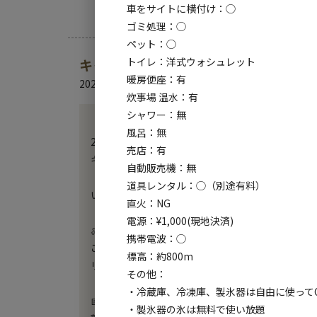
車をサイトに横付け：◯
ゴミ処理：◯
ペット：◯
トイレ：洋式ウォシュレット
キャンプ場からのお知らせ
暖房便座：有
2026.3.16
更新
炊事場 温水：有
シャワー：無
【リニューアルOPEN！】

風呂：無
2026年3月20日～ラスタキャンプ白州が生まれ変わ
売店：有
キャンプサイトもグランピングもバージョンアップし
自動販売機：無
道具レンタル：◯（別途有料）
いよいよ春本番！最高のアウトドア体験をしに是非
直火：NG
電源：¥1,000(現地決済)
🍖 これからの主役は「手ぶらでBBQ」！

携帯電波：◯
これからのシーズン、一番の楽しみといえば開放感あ
標高：約800m
リニューアルしたグランピングでは、手ぶらでBB
その他：
・冷蔵庫、冷凍庫、製氷器は自由に使って
📅 ゴールデンウィークのご予約はお早めに

・製氷器の氷は無料で使い放題