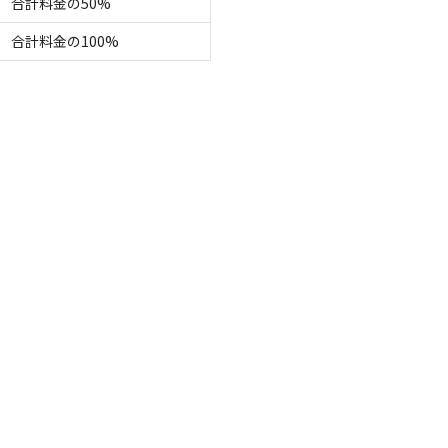
合計料金の50%
合計料金の100%
区画サイト
EW"ﾘﾆｭｰｱﾙｵｰﾌﾟﾝ】グランピング『八ヶ岳-yatsugat
電源
車両乗り入れ
たき火
花火
喫煙
ペット同
定員
:
4名
面積
:
500m²
デッキ
28,000
安：
円/
泊
※利用日、人数によって変動する場合があります。
区画サイト
EW"ﾘﾆｭｰｱﾙｵｰﾌﾟﾝ】グランピング『火音-KAON-』
電源
車両乗り入れ
たき火
花火
喫煙
ペット同