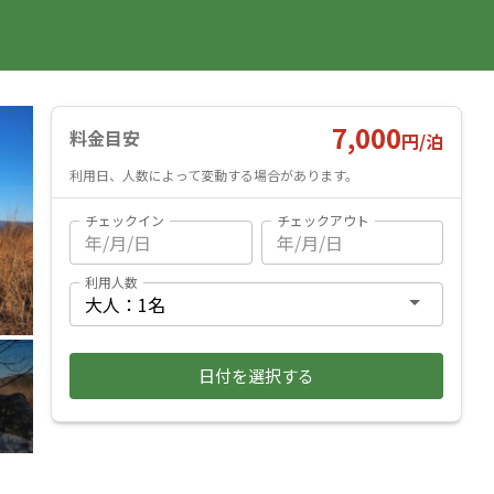
国内旅行
海外旅行
レンタカー
遊び・体験
旅行ガイド
お気に入り
予約確認
ヘルプ
ログイン
料金見積もり
7,000
料金目安
円/
泊
利用日、人数によって変動する場合があります。
チェックイン
チェックアウト
利用人数
日付を選択する