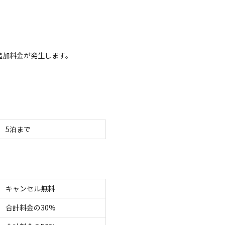
い春の思い出を一緒に作りましょう！
追加料金が発生します。
空き状況検索
ェックアウト
利用人数
5
泊まで
キャンセル無料
合計料金の30%
イトのみ
宿泊施設のみ