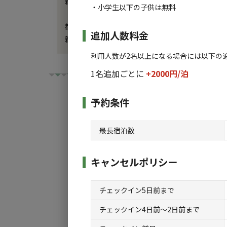
新緑が眩しいGWの計画はお済みですか？

・小学生以下の子供は無料
都会の喧騒を離れ、白州の森で深呼吸。

追加人数料金
新しくなったラスタキャンプ白州で、忘れられな
利用人数が2名以上になる場合には以下の
1名追加ごとに
+2000円/
泊
予約条件
チェックイン
チ
最長宿泊数
利用タイプ:
キャンセルポリシー
宿泊
日帰り
チェックイン5日前まで
検索対象:
チェックイン4日前〜2日前まで
すべて
キャンプサ