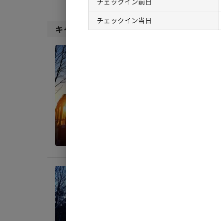
チェックイン前日
チェックイン当日
キャンプサイト（
12
件）
宿泊
【"N
AC
地面
:
料金目
宿泊
【"N
AC