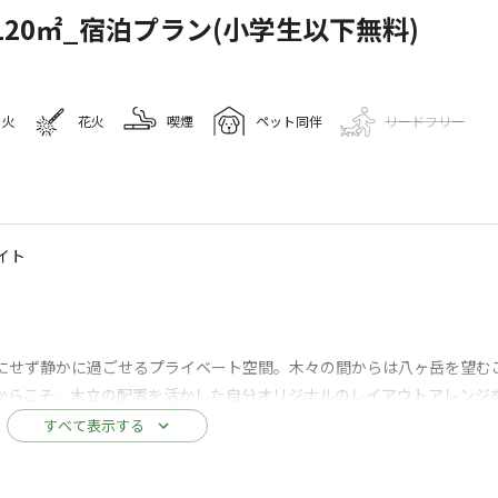
120㎡_宿泊プラン(小学生以下無料)
き火
花火
喫煙
ペット同伴
リードフリー
キャンプ場情報
宿泊施設
イト
442
人
にせず静かに過ごせるプライベート空間。木々の間からは八ヶ岳を望む
キャンプ 白州
Googleマップで見る
からこそ、木立の配置を活かした自分オリジナルのレイアウトアレンジ
使いたい場合は、お車をサイト外の場内駐車場へ移動させるのがおすす
すべて表示する
ゴミ捨て場
給湯設備
駐車場