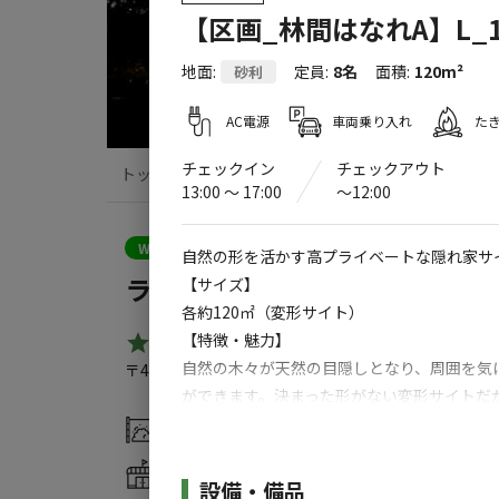
【区画_林間はなれA】L_
地面
:
定員
:
8名
面積
:
120m²
砂利
AC電源
車両乗り入れ
た
チェックイン
チェックアウト
トップ
サイト・宿泊施設
クチコミ
13:00 〜 17:00
〜12:00
クーポン利用可
WEB予約可能
キャンプサイト
自然の形を活かす高プライベートな隠れ家サ
ラスタ キャンプ 白州
【サイズ】
各約120㎡（変形サイト）
【特徴・魅力】
4.5
（
17
件）
自然の木々が天然の目隠しとなり、周囲を気
〒408-0313
山梨県
北杜市
白州町横手3861-1
ラスタ 
ができます。決まった形がない変形サイトだ
しめます。※2ルーム＋大型タープなど広々
灰捨て場
水洗トイレ
す。
売店
【重要事項】
施設詳細
設備・備品