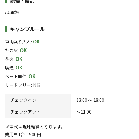
設備・備品
ハイジ牧場を見て回ることもできます♪
牛の乳搾り体験、薪割り体験、仔ヤギへの哺乳体験、じゃ
すべて表示する
AC電源
がいも堀り体験などなど 楽しめるプランも沢山揃ってい
※チェックアウト後はお車を駐車場へ移動頂き、キャンプ用個人
ます♪
キャンプルール
カードを受付でご提示頂くことでハイジ牧場へ再入場できます
このキャンプ場の特徴
OK
車両乗り入れ
:
〇車で10分程の距離に長沼温泉もあります。
ロケーション
OK
たき火
:
〇貸し切りなので、団体様でのご利用も大歓迎です♪
OK
花火
:
林間
草原
OK
◆車代は現地精算となります。
喫煙
:
標高
乗用車1台：500円
OK
ペット同伴
:
キャンピングカー1台：1,000円
NG
リードフリー
:
94m
チェックイン
13:00 〜 18:00
雰囲気
チェックアウト
〜11:00
まったり
ワイワイ
落ち着く
にぎやか
※車代は現地精算となります。
乗用車1台：500円
利用者層