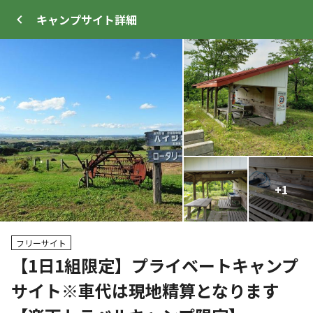
キャンプサイト
詳細
ログイン
メニュー
+
+
18
1
トップ
サイト・宿泊施設
キャンプ場情報
フリーサイト
【1日1組限定】プライベートキャンプ
サイト※車代は現地精算となります
WEB予約可能
キャンプサイト
12
人