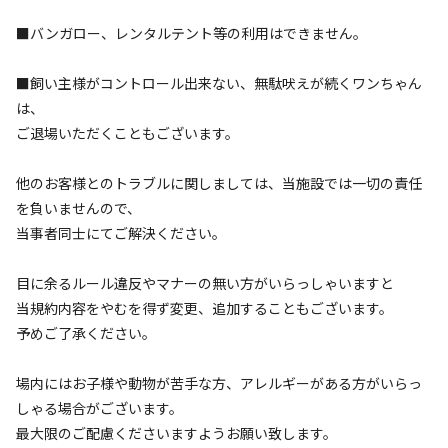
※利用日、人数によって変動する場合があります。
■バンガロー、レンタルテント等の利用はできません。
詳細・空き確認
■飼い主様がコントロール出来ない、無駄吠えが続くワンちゃん
は、
ご退場いただくこともございます。
他のお客様とのトラブルに関しましては、当施設では一切の責任
を負いませんので、
当事者同士にてご解決ください。
目に余るルール違反やマナーの無い方がいらっしゃいますと
宿泊
フリーサイト
当規約内容をやむを得ず変更、追加することもございます。
フリーサイト 8/24～9/18,9/24～
予めご了承ください。
11/30【繁忙期】
場内にはお子様や動物が苦手な方、アレルギーがある方がいらっ
しゃる場合がございます。
AC電
車両乗り
たき
ペット同
リードフ
花火
喫煙
源
入れ
火
伴
リー
最大限のご配慮くださいますようお願い致します。