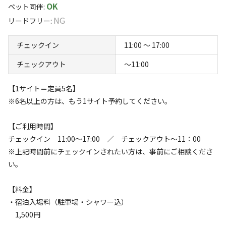
OK
ペット同伴
:
NG
海岸で干潮時のみ現れる神秘の橋「ピュアロード」で沖の
リードフリー
:
すべて表示する
島にも行けるかも！？
チェックイン
11:00 〜 17:00
キャンプはもちろん♪バンガローもご用意しています
このキャンプ場の特徴
チェックアウト
〜11:00
テントレンタルなどもありますので事前にご連絡くださ
ロケーション
【1サイト＝定員5名】
い。
※6名以上の方は、もう1サイト予約してください。
公園
海
シーカヤックのレンタルもあるのでまったり海の上を漂っ
【ご利用時間】
標高
てみてはいかがですか・・？？
チェックイン 11:00～17:00 ／ チェックアウト～11：00
夜には海と満点の星空のコラボに癒されます☆☆☆
6m
※上記時間前にチェックインされたい方は、事前にご相談くださ
い。
雰囲気
【料金】
まったり
ワイワイ
・宿泊入場料（駐車場・シャワー込）
落ち着く
にぎやか
1,500円