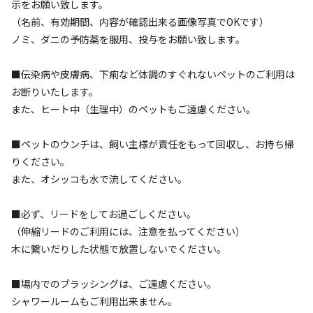
示をお願い致します。
（名前、有効期間、内容が確認出来る画像写真でOKです）
キャンプサイト（
3
件）
ノミ、ダニの予防薬を服用、投与をお願い致します。
■伝染病や皮膚病、下痢など体調のすぐれないペットのご利用は
お断りいたします。
また、ヒート中（生理中）のペットもご遠慮ください。
■ペットのウンチは、飼い主様が責任をもって回収し、お持ち帰
りください。
宿泊
フリーサイト
また、オシッコも水で流してください。
フリーサイト 7/18～8/23,9/19～9/23【最
繁忙期】
■必ず、リードをしてお過ごしください。
（伸縮リードのご利用には、注意を払ってください）
木に繋いだりした状態で放置しないでください。
AC電
車両乗り
たき
ペット同
リードフ
花火
喫煙
源
入れ
火
伴
リー
地面
:
定員
:
5名
芝生
■場内でのブラッシングは、ご遠慮ください。
シャワールームもご利用出来ません。
4,000
料金目安：
円/
泊