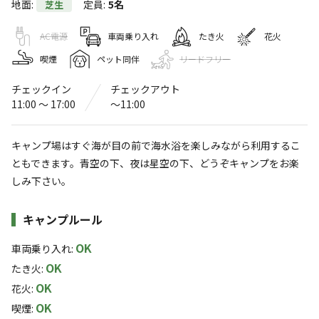
地面
:
定員
:
5名
芝生
屋我地ビーチ
〒905-1631
沖縄県
名護市
屋我143
Googleマップで見る
AC電源
車両乗り入れ
たき火
花火
喫煙
ペット同伴
リードフリー
灰捨て場
水洗トイレ
チェックイン
チェックアウト
11:00 〜 17:00
〜11:00
駐車場
売店
コインシャワー
自動販売機
キャンプ場はすぐ海が目の前で海水浴を楽しみながら利用するこ
ともできます。青空の下、夜は星空の下、どうぞキャンプをお楽
※詳しくは「
キャンプ場情報
」をご確認ください。
しみ下さい。
海がもう目の前！のキャンプ場☆沖縄本島北部に
施設詳細
キャンプルール
位置する「屋我地島 やがじじま」は多くの自然
が残された名護市に属する島です。
OK
車両乗り入れ
:
OK
屋我地島を結ぶ3つの橋「屋我地大橋」はすぐ近く、少し
たき火
:
OK
行くとまるで海の上を渡るような「古宇利大橋（こうりお
花火
:
OK
おはし）」や「ワルミ大橋」もドライブに人気です
喫煙
: