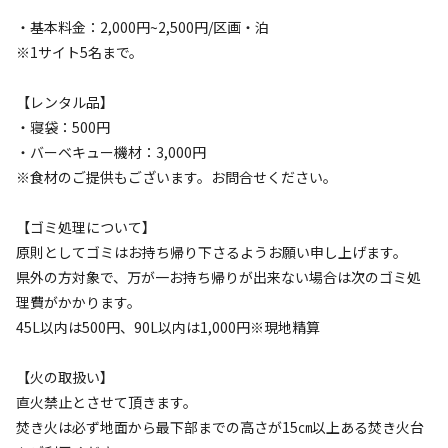
利用者層
・基本料金：2,000円~2,500円/区画・泊
ソロ
カップル
グループ
ファミリー
※1サイト5名まで。
15
%
30
%
20
%
35
%
【レンタル品】
特徴タグ
・寝袋：500円
・バーベキュー機材：3,000円
#
体験アクティビティ
#
海水浴
#
初心者歓迎
※食材のご提供もございます。お問合せください。
#
カップルにおすすめ
#
ファミリーにおすすめ
#
グループにおすすめ
#
レンタルあり
#
ソロにおすすめ
【ゴミ処理について】
#
絶景
#
天体観測
#
星空撮影
#
携帯電波あり
原則としてゴミはお持ち帰り下さるようお願い申し上げます。
県外の方対象で、万が一お持ち帰りが出来ない場合は次のゴミ処
理費がかかります。
キャンペーン
45L以内は500円、90L以内は1,000円※現地精算
【火の取扱い】
直火禁止とさせて頂きます。
焚き火は必ず地面から最下部までの高さが15㎝以上ある焚き火台