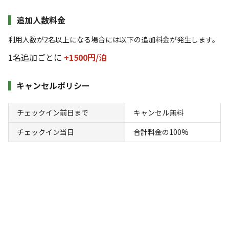
地面
:
定員
:
5名
芝生
3,500
料金目安：
追加人数料金
円/
泊
※利用日、人数によって変動する場合があります。
利用人数が2名以上になる場合には以下の追加料金が発生します。
1名追加ごとに
+1500円/
泊
詳細・空き確認
キャンセルポリシー
チェックイン前日まで
キャンセル無料
チェックイン当日
合計料金の100%
宿泊
フリーサイト
フリーサイトキャンプ 12/1～12/25
AC電
車両乗り
たき
ペット同
リードフ
花火
喫煙
源
入れ
火
伴
リー