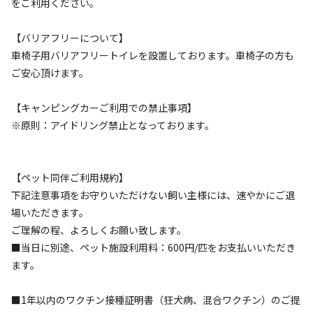
をご利用ください。
【バリアフリーについて】
車椅子用バリアフリートイレを設置しております。車椅子の方も
空き状況検索
ご安心頂けます。
利用タイプ
【キャンピングカーご利用での禁止事項】
宿泊
日帰り
※原則：アイドリング禁止となっております。
チェックイン
チェックアウト
【ペット同伴ご利用規約】
利用人数
下記注意事項をお守りいただけない飼い主様には、速やかにご退
場いただきます。
検索対象
ご理解の程、よろしくお願い致します。
■当日に別途、ペット施設利用料：600円/匹をお支払いいただき
ます。
検索
■1年以内のワクチン接種証明書（狂犬病、混合ワクチン）のご提