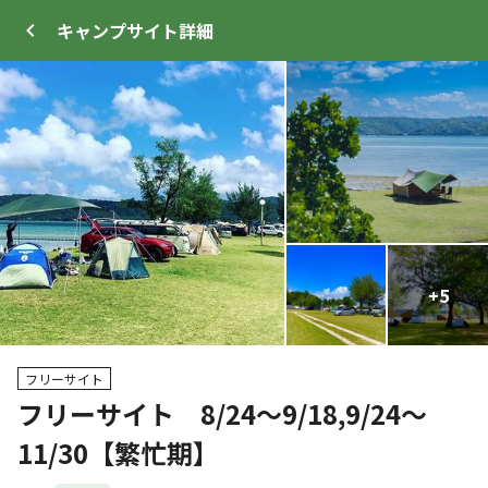
キャンプサイト
詳細
ログイン
メニュー
+
+
17
5
プ
サイト・宿泊施設
クチコミ
キャンプ場情報
フリーサイト
フリーサイト 8/24～9/18,9/24～
クーポン利用可
11/30【繁忙期】
WEB予約可能
キャンプサイト
17
人