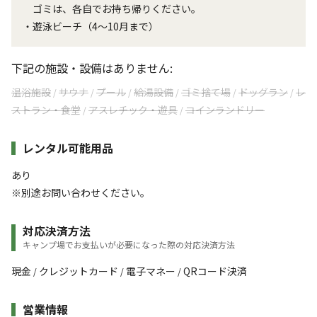
ゴミは、各自でお持ち帰りください。
・遊泳ビーチ（4～10月まで）
下記の施設・設備はありません:
温浴施設
サウナ
プール
給湯設備
ゴミ捨て場
ドッグラン
レ
/
/
/
/
/
/
ストラン・食堂
アスレチック・遊具
コインランドリー
/
/
レンタル可能用品
あり
※別途お問い合わせください。
対応決済方法
キャンプ場でお支払いが必要になった際の対応決済方法
現金
クレジットカード
電子マネー
QRコード決済
/
/
/
営業情報