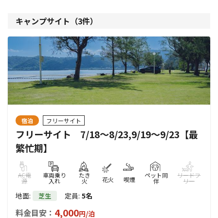
キャンプサイト（
3
件）
宿泊
フリーサイト
フリーサイト 7/18～8/23,9/19～9/23【最
繁忙期】
AC電
車両乗り
たき
ペット同
リードフ
花火
喫煙
源
入れ
火
伴
リー
地面
:
定員
:
5名
芝生
4,000
料金目安：
円/
泊