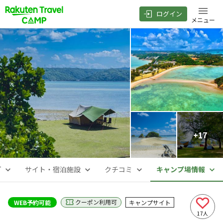
ログイン
メニュー
+
17
プ
サイト・宿泊施設
クチコミ
キャンプ場情報
クーポン利用可
WEB予約可能
キャンプサイト
17
人