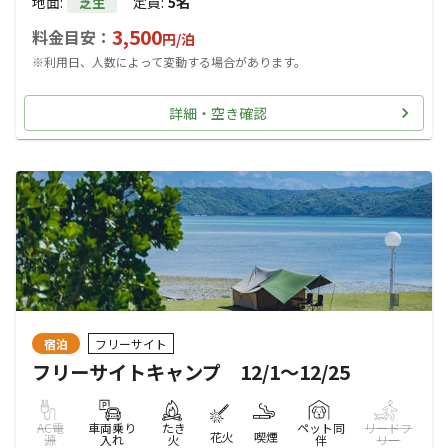
地面
:
定員
:
5名
芝生
3,500
料金目安：
円/
泊
※利用日、人数によって変動する場合があります。
詳細・空き確認
宿泊
フリーサイト
フリーサイトキャンプ 12/1～12/25
AC電
車両乗り
たき
ペット同
リードフ
花火
喫煙
源
入れ
火
伴
リー