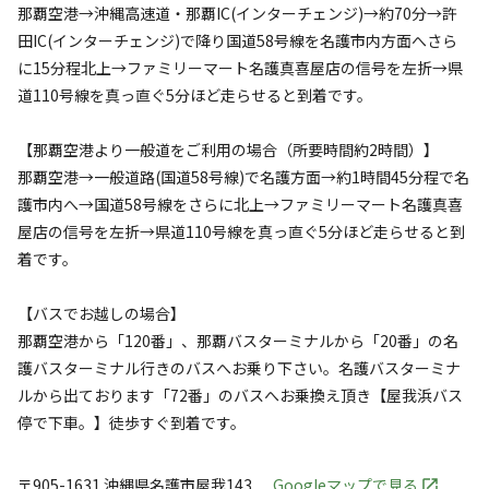
那覇空港→沖縄高速道・那覇IC(インターチェンジ)→約70分→許
田IC(インターチェンジ)で降り国道58号線を名護市内方面へさら
に15分程北上→ファミリーマート名護真喜屋店の信号を左折→県
道110号線を真っ直ぐ5分ほど走らせると到着です。
【那覇空港より一般道をご利用の場合（所要時間約2時間）】
那覇空港→一般道路(国道58号線)で名護方面→約1時間45分程で名
護市内へ→国道58号線をさらに北上→ファミリーマート名護真喜
屋店の信号を左折→県道110号線を真っ直ぐ5分ほど走らせると到
着です。
【バスでお越しの場合】
那覇空港から「120番」、那覇バスターミナルから「20番」の名
護バスターミナル行きのバスへお乗り下さい。名護バスターミナ
ルから出ております「72番」のバスへお乗換え頂き【屋我浜バス
停で下車。】徒歩すぐ到着です。
〒905-1631
沖縄県
名護市
屋我143
Googleマップで見る