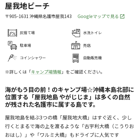
屋我地ビーチ
〒905-1631
沖縄県
名護市
屋我143
Googleマップで見る
灰捨て場
水洗トイレ
駐車場
売店
コインシャワー
自動販売機
※詳しくは「
キャンプ場情報
」をご確認ください。
海がもう目の前！のキャンプ場☆沖縄本島北部に
位置する「屋我地島 やがじじま」は多くの自然
が残された名護市に属する島です。
屋我地島を結ぶ3つの橋「屋我地大橋」はすぐ近く、少し
行くとまるで海の上を渡るような「古宇利大橋（こうりお
おはし）」や「ワルミ大橋」もドライブに人気です