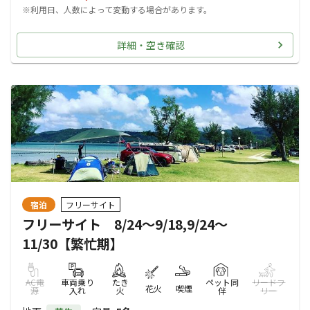
※利用日、人数によって変動する場合があります。
詳細・空き確認
宿泊
フリーサイト
フリーサイト 8/24～9/18,9/24～
11/30【繁忙期】
AC電
車両乗り
たき
ペット同
リードフ
花火
喫煙
源
入れ
火
伴
リー