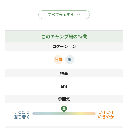
海岸で干潮時のみ現れる神秘の橋「ピュアロード」で沖の
すべて表示する
島にも行けるかも！？
キャンプはもちろん♪バンガローもご用意しています
このキャンプ場の特徴
テントレンタルなどもありますので事前にご連絡くださ
ロケーション
い。
公園
海
シーカヤックのレンタルもあるのでまったり海の上を漂っ
標高
てみてはいかがですか・・？？
夜には海と満点の星空のコラボに癒されます☆☆☆
6m
雰囲気
まったり
ワイワイ
落ち着く
にぎやか