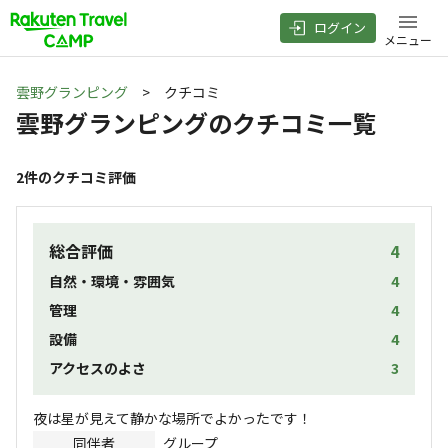
ログイン
メニュー
雲野グランピング
> クチコミ
雲野グランピング
のクチコミ一覧
2
件のクチコミ評価
総合評価
4
自然・環境・雰囲気
4
管理
4
設備
4
アクセスのよさ
3
同伴者
グループ