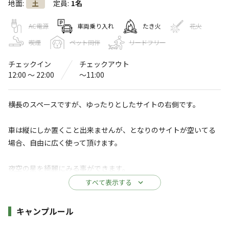
地面
:
定員
:
1名
土
《休平日1500円！のせがわ村ソロ専用
テント場》雲海スポットまで車で7
AC電源
車両乗り入れ
たき火
花火
分！By畑仕事研究部
喫煙
ペット同伴
リードフリー
4.6
チェックイン
チェックアウト
（
5
件）
12:00 〜 22:00
〜11:00
〒637-0423
奈良県
吉野郡
野迫川村柞原276
【のせがわ村ソロ専用テント場、１泊1500円オールシーズン】
Googleマップで見る
横長のスペースですが、ゆったりとしたサイトの右側です。
水洗トイレ
駐車場
車は縦にしか置くこと出来ませんが、となりのサイトが空いてる
場合、自由に広く使って頂けます。
レストラン
・食堂
夜空の星を綺麗にみる事ができます。
※詳しくは「
キャンプ場情報
」をご確認ください。
すべて表示する
そして、テント場から日の出と共に見れる雲海のスポットまで、
【休日前も平日も同料金！１泊1500円に料金戻
車で7分！
施設詳細
キャンプルール
しました！オールシーズン同一料金！】そし
て．．．テント場から車で7分で日本一！発生率