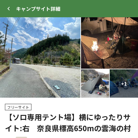
キャンプサイト
詳細
ログイン
メニュー
+
+
14
1
プ
サイト・宿泊施設
クチコミ
キャンプ場情報
フリーサイト
【ソロ専用テント場】横にゆったりサ
クーポン利用可
イト:右 奈良県標高650mの雲海の村
WEB予約可能
キャンプサイト
57
人