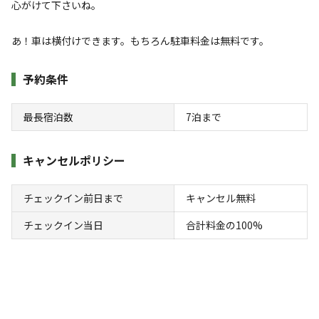
心がけて下さいね。
究部》で畑仕事&田舎仕事のボランティをして下さった方
林間
川
には、クーポン発行しますので、次回のテントサイト料金
あ！車は横付けできます。もちろん駐車料金は無料です。
標高
は無料になりますよ(但し、直接予約の方のみ)詳しくはこ
ちらでご案内しております
664.9m
予約条件
→https://form.os7.biz/f/c91a46fa/
雰囲気
最長宿泊数
7
泊まで
まったり
ワイワイ
落ち着く
にぎやか
キャンセルポリシー
利用者層
チェックイン前日まで
キャンセル無料
ソロ
カップル
グループ
ファミリー
100
%
0
%
0
%
0
%
チェックイン当日
合計料金の100%
宿泊は、ソロキャンパーさん限定になります。ただ、2サイ
トをご利用される場合は、利用される方のお名前、電話番
号、メールアドレスで個別にご予約お願いします。その場合
はテントは個別でそれぞれ設営をお願いします。３人以上は