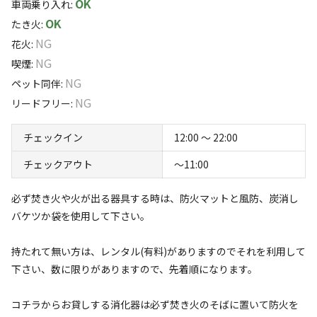
OK
青龍雲海や開運雲海スポットは横付け出来て手軽に観れる《バリ
車両乗り入れ
:
が高い雲海を見る事が出来るスポットがありま
アーフリー雲海》で有名な奈良県のせがわ村にある、ソロキャン
OK
たき火
:
す。それに高野山には車で15分、洞川•十津川温
パーさん専用のテント場です。
NG
泉には60分、熊野本宮大社には90分で行ける、
花火
:
紀伊半島観光のハブキャンプサイトです！ソロ
NG
喫煙
:
キャンパーさんが身軽に行動するにはぴったり
NG
ペット同伴
:
の料金とサイズ、それに移動距離！
NG
リードフリー
:
テント場のある《のせがわ村》は、日本で１番人口の少な
チェックイン
12:00 〜 22:00
い村！(離島を除いて）なのに、雲海は1年中見れて、発生
チェックアウト
〜11:00
率も日本で１番！あちこちに雲海スポットが点在してい
て、車の中から窓を開けただけで見れる《バリアーフリー
必ず焚き火や火が出る器具する時は、防火マットと風防、炭消し
雲海》としても有名な村なんです。テント場から車で７分
すべて表示する
バケツか袋を使用して下さい。
で手軽に雲海が見れるスポットに行くことができます。…
そして、紀伊半島のかなり便利な場所にある《のせがわ村
持たれて無い方は、レンタル(有料)がありますのでそれを利用して
テント場》です。奈良県の吉野・天川・十津川、和歌山県
このキャンプ場の特徴
下さい、数に限りがありますので、先着順になります。
の高野山・白浜・新宮、三重県の熊野・尾鷲に行けます
ロケーション
よ。そして…キャンプするついでに、サクッと《畑仕事研
コチラからお貸しする消化器は必ず焚き火のそばに置いて防火を