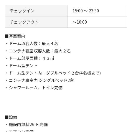
キャンプ場からのお知らせ
チェックイン
15:00 〜 23:30
2026.6.27
更新
チェックアウト
〜10:00
・ゴミは燃えるゴミ・缶・ペットボトルに分別をお願いいた
■客室案内
します。ペットボトルはキャップ・ラベルを外してお捨てく
・ドーム収容人数：最大４名
ださい。

・コンテナ寝室収容人数：最大２名
・ドーム内は土足厳禁・禁煙です。喫煙はテラスでお願いい
・ドーム部屋面積：４３㎡
たします。

・ドーム型テント
・夜間は住宅街のため、大きな声や音楽などはお控えくださ
・ドーム型テント内：ダブルベッド２台(4名様まで)
い。

・コンテナ寝室内:シングルベッド2台
・沖縄の自然環境上、虫が出る場合がございます。あらかじ
・シャワールーム、トイレ完備
めご了承ください。

・快適にお過ごしいただけるよう、できる限り対応いたしま
す。
■設備
・施設内無料Wi-Fi完備
・エアコン完備