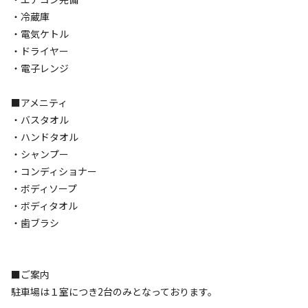
・冷蔵庫
・電気ケトル
空き状況検索
・ドライヤー
・電子レンジ
利用タイプ
宿泊
日帰り
■アメニティ
チェックイン
チェックアウト
・バスタオル
・ハンドタオル
利用人数
・シャンプー
・コンディショナー
・ボディソープ
検索対象
・ボディタオル
・歯ブラシ
検索
■ご案内
駐車場は１室につき2台のみとなっております。
宿泊施設（
1
件）