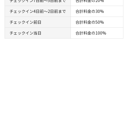
チェックイン7日前〜5日前まで
合計料金の20%
チェックイン4日前〜2日前まで
合計料金の30%
詳細・空き確認
チェックイン前日
合計料金の50%
チェックイン当日
合計料金の100%
キャンプ場情報
場内共用施設・設備
キャンプ場利用者が利用できる施設・設備:
水洗トイレ
ゴミ捨て場
給湯設備
炊事場
駐車場
コインシャ
/
/
/
/
/
ワー
自動販売機
/
・ドーム型テント
・ドーム型テント内：ダブルベッド２台
・コンテナ寝室
・コンテナ寝室内：シングルベッド2台