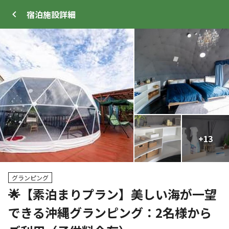
宿泊施設
詳細
ログイン
メニュー
+
+
13
17
トップ
サイト・宿泊施設
キャンプ場情報
グランピング
🌟【素泊まりプラン】美しい海が一望
クーポン利用可
できる沖縄グランピング：2名様から
WEB予約可能
宿泊施設
9
人