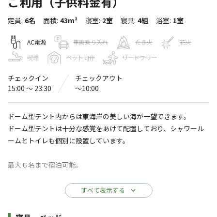
ご利用（子供料金有）
ひかりドーム 沖縄 グランピング
定員
:
6名
面積
:
43m²
寝室
:
2室
寝具
:
4組
浴室
:
1室
〒904-2311
沖縄県
うるま市
勝連南風原3188-6
Googleマップで見る
AC電源
車両乗り入れ
たき火
花火
喫煙
ペット同伴
リードフリー
水洗トイレ
ゴミ捨て場
チェックイン
チェックアウト
給湯設備
駐車場
15:00 〜 23:30
〜10:00
コインシャワー
自動販売機
ドーム型テント内からは東海岸の美しい海が一望できます。
※詳しくは「
キャンプ場情報
」をご確認ください。
ドーム型テントは十分な感覚をあけて配置しており、シャワール
ームとトイレも個別に設置しています。
沖縄本島のオーシャンビュードーム型グランピ
ング施設
最大６名まで宿泊可能。
沖縄本島中部の東海岸を一望できる、ドーム型テントのグ
※4名様までのご予約はグランピングドームのみのご利用となりま
すべて表示する
ランピング施設♬
す。
施設詳細