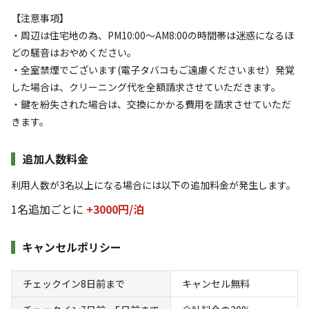
【注意事項】
・周辺は住宅地の為、PM10:00～AM8:00の時間帯は迷惑になるほ
どの騒音はおやめください。
・全室禁煙でございます(電子タバコもご遠慮くださいませ）発覚
した場合は、クリーニング代を全額請求させていただきます。
・鍵を紛失された場合は、交換にかかる費用を請求させていただ
きます。
宿泊
グランピング
🌟【素泊まりプラン】美しい海が一望できる
追加人数料金
沖縄グランピング：2名様からご利用（子供
利用人数が3名以上になる場合には以下の追加料金が発生します。
料金有）
1名追加ごとに
+3000円/
泊
AC電
車両乗り
たき
ペット同
リードフ
花火
喫煙
源
入れ
火
伴
リー
キャンセルポリシー
定員
:
6名
面積
:
43m²
寝室
:
2室
寝具
:
4組
浴室
:
1室
20,000
チェックイン8日前まで
キャンセル無料
料金目安：
円/
泊
※利用日、人数によって変動する場合があります。