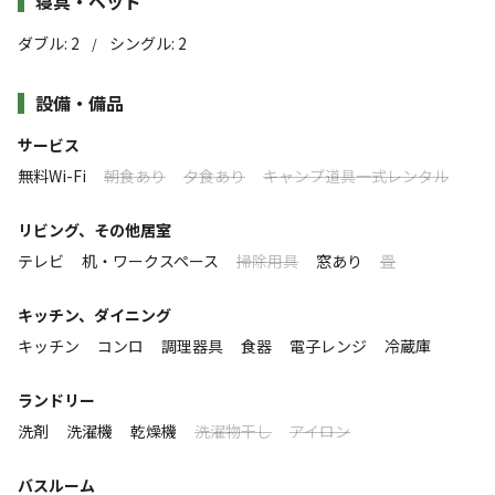
寝具・ベッド
気軽に豪華なキャンプを楽しめる施設です。
※5名様以上のご予約でコンテナ寝室もご利用いただけます。
ダブル
:
2
シングル
:
2
すべてのお部屋から東海岸が一望できます。
/
すべて表示する
※幼児（食事・布団不要）はコンテナ利用人数には含まれませ
設備・備品
ん。
カップルや友人など少人数から最大6名まで宿泊可能で
す。
このキャンプ場の特徴
サービス
＜基本宿泊料金について＞
【※4名まではドーム内のみのご利用となります。5名以上
無料Wi-Fi
朝食あり
夕食あり
キャンプ道具一式レンタル
ロケーション
表記の宿泊料金は基本2名様ご利用時の料金となります。
からはコンテナの寝室もご利用いただけます】
1名様でもご予約いただけますが、2名様分の宿泊料金を頂戴しま
リビング、その他居室
高台
海
すしております。
テレビ
机・ワークスペース
掃除用具
窓あり
畳
テラスには簡易キッチンを設備、簡単なお料理も可能で
予めご理解・ご了承のうえご予約ください。
標高
す。共有使用の洗濯機と大型ガス乾燥機を設備。連泊も安
キッチン、ダイニング
※目の前に見える海はビーチではありません。
心して下さい♪
24m
キッチン
コンロ
調理器具
食器
電子レンジ
冷蔵庫
※素泊まりプランとなります。
雰囲気
ドーム型テントには、景色を楽しむための大きな窓がつい
ランドリー
＜レンタル品＞
ています。
洗剤
洗濯機
乾燥機
洗濯物干し
アイロン
3バーナーの大型BBQガスグリルも完備、 レンタル可能で、事前
まったり
ワイワイ
落ち着く
にぎやか
予約となります。 〔1宿泊.別途_現地現金決済4000円〕
エアコン完備
バスルーム