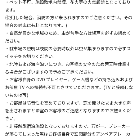
・ペット不可、施設敷地内禁煙、花⽕等の⽕気厳禁となっており
ます。
(使⽤した場合、消防の⽅が来られますのでご注意ください。その
場合の対応は有料となります。)
・⾃然が豊かな地域のため、⾍が苦⼿な⽅は網⼾を必ずお締めく
ださい。
宿泊
コテージ
・駐⾞場の照明は夜間の必要時以外は⾍が集まりますので必ずス
Mallorca〜マヨルカ〜【素泊まり】
イッチをお切りください。
・北陸および海岸沿いにつき、お客様の安全のため荒天時休業す
AC電
車両乗り
たき
ペット同
リードフ
る場合がございますので予めご了承ください。
花火
喫煙
源
入れ
火
伴
リー
・お客様⾃⾝の DVD プレイヤー、ゲーム機などの持ち込みおよび
定員
:
4名
面積
:
50m²
寝室
:
1室
寝具
:
3組
浴室
:
1室
お部屋 TV への接続も不可とさせていただきます。(TV と接続しな
67,760
料金目安：
円/
泊
いものは可)
※利用日、人数によって変動する場合があります。
・お部屋は防⾳性を⾼めておりますが、窓を開けたまま⼤きな声
を出されますと隣室のお客様のご迷惑となりますのでお控えくだ
詳細・空き確認
さい。
・⾮接触型宿泊施設となっておりますので、万が⼀、ブレーカー
が落ちてしまった際はお客様⾃⾝で⽞関部分のアンペアブレーカ