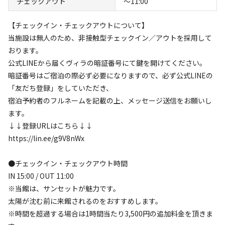
チェックアウト
〜11:00
< チェックイン・アウト方法 >

【チェックイン・チェックアウトについて】
当施設は無人のため、非接触型チェックイン／アウトを採用
当施設は無人のため、非接触型チェックイン／アウトを採用して
しております。

おります。
公式LINEから届くヴィラの暗証番号にて鍵を開けてくださ
公式LINEから届くヴィラの暗証番号にて鍵を開けてください。
い。

暗証番号はご宿泊の際必ず必要になりますので、必ず公式LINEの
暗証番号はご宿泊の際必ず必要になりますので、必ず公式
「友だち登録」をしていただき、
LINEの「友だち登録」をしていただき、

宿泊予約者のフルネームを記載の上、メッセージ送信をお願いし
宿泊予約者のフルネームを記載の上、メッセージ送信をお願
ます。
いします。

↓↓登録URLはこちら↓↓
↓↓登録URLはこちら↓↓

https://lin.ee/g9V8nWx
https://lin.ee/g9V8nWx
●チェックイン・チェックアウト時間
IN 15:00 / OUT 11:00
※当館は、サンセットが魅力です。
太陽が沈む前に来館されるのをおすすめします。
空き状況検索
※時間を超過する場合は1時間当たり3,500円の追加料金を頂きま