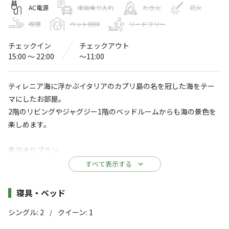
Sunset & Villa Spa Resort
AC電源
車両乗り入れ
たき火
花火
喫煙
ペット同伴
リードフリー
〒910-3402
福井県
福井市
鮎川町94-17-1
Sunset & Villa Spa Resort
Googleマップで見る
チェックイン
チェックアウト
15:00 〜 22:00
〜11:00
温浴施設
水洗トイレ
ティレニア海に浮かぶイタリアのカプリ島の名を冠した海をテー
駐車場
コインシャワー
マにしたお部屋。
※詳しくは「
キャンプ場情報
」をご確認ください。
2階のリビングやジャグジー1階のベッドルームからも海の景色を
楽しめます。
越前海岸の夕日や海岸線を堪能できる サンセッ
ト＆ヴィラ スパリゾート
素泊まりプラン
海まで徒歩３歩♪
すべて表示する
3つのお部屋からは
お部屋は、日本海のサンセット（夕日）が綺麗に見えますので、
雄大な海がまるで絵画のように望め、
夕方までの到着をオススメです。
施設詳細
寝具・ベッド
時間とともに表情を変える
2階には日本海を一望できる、個室のジャグジー（大人4名様が同
シングル
:
2
クイーン
:
1
/
時に入れる）を完備しております。
空と海の光のグラデーションをとことん満喫する
全てのお部屋から海の景色を楽しめ、専用駐車場から直接お部屋