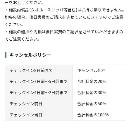
ーをお上げください。
・施設内備品(タオル・スリッパ等含む)はお持ち帰りできません。
紛失の場合、後⽇実費のご請求をさせていただきますのでご注意
ください。
・施設の破損や汚損は後⽇実費のご請求をさせていただきますの
でご注意ください。
宿泊
コテージ
Thira〜ティラ〜【素泊まり】
キャンセルポリシー
チェックイン8日前まで
キャンセル無料
AC電
車両乗り
たき
ペット同
リードフ
花火
喫煙
源
入れ
火
伴
リー
チェックイン7日前〜5日前まで
合計料金の20%
定員
:
4名
面積
:
50m²
寝室
:
1室
寝具
:
5組
浴室
:
1室
チェックイン4日前〜2日前まで
合計料金の30%
67,760
料金目安：
円/
泊
※利用日、人数によって変動する場合があります。
チェックイン前日
合計料金の50%
チェックイン当日
合計料金の100%
詳細・空き確認