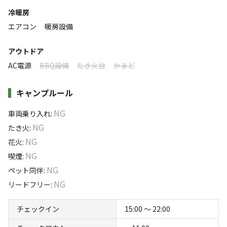
25
%
25
%
25
%
25
%
冷暖房
エアコン
暖房設備
特徴タグ
アウトドア
#
海水浴
#
カップルにおすすめ
#
グループにおすすめ
AC電源
BBQ設備
たき火台
かまど
#
絶景
#
携帯電波あり
#
無料Wi-Fi
キャンプルール
キャンペーン
NG
車両乗り入れ
:
NG
たき火
:
NG
花火
:
NG
喫煙
:
NG
ペット同伴
:
NG
リードフリー
:
キャンプ場からのお知らせ
チェックイン
15:00 〜 22:00
2024.4.10
更新