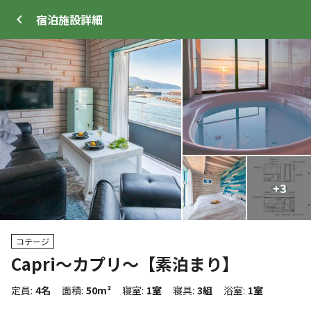
宿泊施設
詳細
ログイン
メニュー
+
+
3
7
トップ
サイト・宿泊施設
キャンプ場情報
コテージ
Capri〜カプリ〜【素泊まり】
クーポン利用可
WEB予約可能
宿泊施設
定員
:
4名
面積
:
50m²
寝室
:
1室
寝具
:
3組
浴室
:
1室
2
人