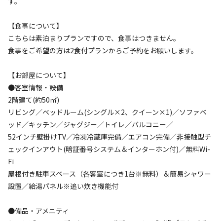
す。
利用タイプ
宿泊
日帰り
【食事について】
こちらは素泊まりプランですので、食事はつきません。
チェックイン
チェックアウト
食事をご希望の方は2食付プランからご予約をお願いします。
利用人数
【お部屋について】
●客室情報・設備
検索対象
2階建て(約50㎡)
リビング／ベッドルーム(シングル×2、クイーン×1)／ソファベ
ッド／キッチン／ジャグジー／トイレ／バルコニー／
検索
52インチ壁掛けTV／冷凍冷蔵庫完備／エアコン完備／非接触型チ
ェックインアウト(暗証番号システム＆インターホン付)／無料Wi-
Fi
屋根付き駐車スペース（各客室につき1台※無料）＆簡易シャワー
宿泊施設（
3
件）
設置／給湯パネル※追い炊き機能付
●備品・アメニティ