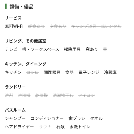
大自然を間近に非日常空間で過ごす、特別な時間
設備・備品
に出入り可能です。
サービス
【重要なお願い】
このキャンプ場の特徴
無料Wi-Fi
朝食あり
夕食あり
キャンプ道具一式レンタル
当施設は無人のため、非接触型チェックイン／アウトを採用して
ロケーション
おります。
リビング、その他居室
公式LINEから届くヴィラの暗証番号にて鍵を開けてください。
海
テレビ
机・ワークスペース
掃除用具
窓あり
畳
暗証番号はご宿泊の際必ず必要になりますので、必ず公式LINEの
「友だち登録」をしていただき、
標高
キッチン、ダイニング
宿泊予約者のフルネームを記載の上、メッセージ送信をお願いし
キッチン
コンロ
調理器具
食器
電子レンジ
冷蔵庫
ます。
1m
↓↓登録URLはこちら↓↓
ランドリー
https://lin.ee/g9V8nWx
雰囲気
洗剤
洗濯機
乾燥機
洗濯物干し
アイロン
まったり
ワイワイ
落ち着く
にぎやか
バスルーム
シャンプー
コンディショナー
歯ブラシ
タオル
利用者層
ヘアドライヤー
サウナ
石鹸
水洗トイレ
ソロ
カップル
グループ
ファミリー