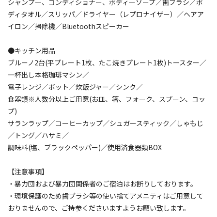
シャンプー、コンディショナー、ボディーソープ／歯ブラシ／ボ
ディタオル／スリッパ／ドライヤー（レプロナイザー）／ヘアア
イロン／掃除機／Bluetoothスピーカー
●キッチン用品
宿泊
コテージ
ブルーノ2台(平プレート1枚、たこ焼きプレート1枚)トースター／
Capri〜カプリ〜【素泊まり】
一杯出し本格珈琲マシン／
電子レンジ／ポット／炊飯ジャー／シンク／
食器類※人数分以上ご用意(お皿、箸、フォーク、スプーン、コッ
AC電
車両乗り
たき
ペット同
リードフ
花火
喫煙
源
入れ
火
伴
リー
プ)
定員
:
4名
面積
:
50m²
寝室
:
1室
寝具
:
3組
浴室
:
1室
サランラップ／コーヒーカップ／シュガースティック／しゃもじ
67,760
料金目安：
／トング／ハサミ／
円/
泊
調味料(塩、ブラックペッパー)／使用済食器類BOX
※利用日、人数によって変動する場合があります。
【注意事項】
詳細・空き確認
・暴⼒団および暴⼒団関係者のご宿泊はお断りしております。
・環境保護のため⻭ブラシ等の使い捨てアメニティはご⽤意して
おりませんので、ご持参くださいますようお願い致します。