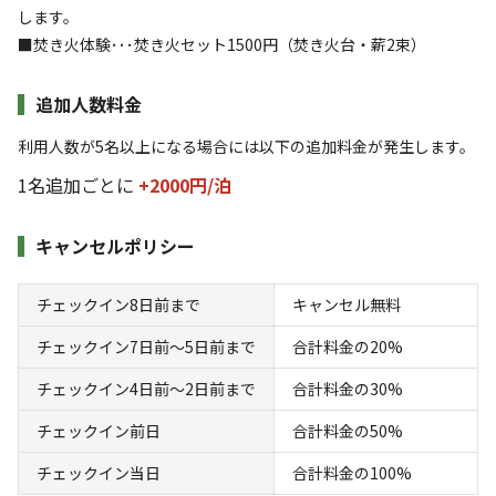
します。
■焚き火体験･･･焚き火セット1500円（焚き火台・薪2束）
追加人数料金
利用人数が5名以上になる場合には以下の追加料金が発生します。
1名追加ごとに
+2000円/
泊
日帰り
フリーサイト
キャンセルポリシー
日帰り【BBQ4時間プラン】
チェックイン8日前まで
キャンセル無料
AC電
車両乗り
たき
ペット同
リードフ
花火
喫煙
源
入れ
火
伴
リー
チェックイン7日前〜5日前まで
合計料金の20%
地面
:
定員
:
9名
土
チェックイン4日前〜2日前まで
合計料金の30%
1,000
料金目安：
円/
日
チェックイン前日
合計料金の50%
※利用日、人数によって変動する場合があります。
チェックイン当日
合計料金の100%