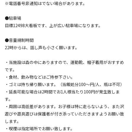
※電話番号非通知はでない場合があります。
●駐車場
目標12498大看板です、上が広い駐車場になります。
●音量規制時間
宿泊
フリーサイト
22時からは、話し声も小さく願います。
1組限定貸切キャンプ場 プラン (4人から9人
まで)
・当施設は森の中にありますので、運動靴、帽子着用がおすすめ
です。
AC電
車両乗り
たき
ペット同
リードフ
・食材、飲み物などはご持参下さい。
花火
喫煙
源
入れ
火
伴
リー
・ゴミは持ち帰り願います。（当館処分100～円/人、瓶は不可）
地面
:
定員
:
9名
土
・延長可能な場合は2時間でお1人様当たり100円が発生致しま
8,000
料金目安：
円/
泊
す。
※利用日、人数によって変動する場合があります。
・周囲は高低差があります。お子様は特に走らないよう、また沢
遊びや遊具遊びは保護者が付き添っていただきますようお願い致
詳細・空き確認
します。
・喫煙は指定場所でお願い致します。