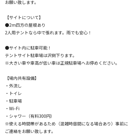
お願い致します。
特徴タグ
#
初心者歓迎
#
カップルにおすすめ
#
手ぶらキャンプ
【サイトについて】
●2m四方の屋根あり
#
ファミリーにおすすめ
#
釣り
#
グループにおすすめ
2人用テントなら中で張れます。雨でも安心！
#
川遊び
#
レンタルあり
#
ソロにおすすめ
#
絶景
#
天体観測
#
携帯電波あり
#
無料Wi-Fi
●サイト内に駐車可能！
テントサイト駐車場は沢側下ります。
キャンペーン
※大きい車や車高が低い車は正規駐車場へお停めください。
【場内共有設備】
・外流し
・トイレ
・駐車場
・Wi-Fi
・シャワー（有料300円）
※使える時間帯があるため（混雑時昼間になる場合あり）事前に
ご連絡をお願い致します。
空き状況検索