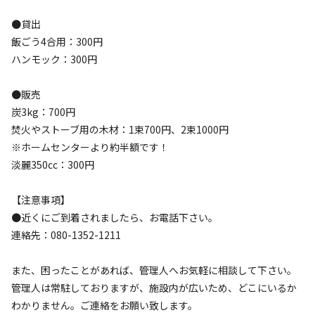
●貸出
利用タイプ
飯ごう4合用：300円
宿泊
日帰り
ハンモック：300円
チェックイン
チェックアウト
●販売
炭3kg：700円
利用人数
焚火やストーブ用の木材：1束700円、2束1000円
※ホームセンターより約半額です！
検索対象
淡麗350cc：300円
【注意事項】
検索
●近くにご到着されましたら、お電話下さい。
連絡先：080-1352-1211
また、困ったことがあれば、管理人へお気軽に相談して下さい。
キャンプサイト（
3
件）
管理人は常駐しておりますが、施設内が広いため、どこにいるか
わかりません。ご連絡をお願い致します。