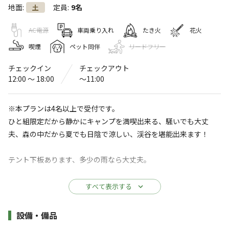
モモンガの森
地面
:
定員
:
9名
土
〒402-0228
山梨県
南都留郡
道志村長又12498-7
モモンガの森
AC電源
車両乗り入れ
たき火
花火
Googleマップで見る
喫煙
ペット同伴
リードフリー
水洗トイレ
駐車場
チェックイン
チェックアウト
12:00 〜 18:00
〜11:00
※詳しくは「
キャンプ場情報
」をご確認ください。
※本プランは4名以上で受付です。
道志渓谷のキャンプ場
ひと組限定だから静かにキャンプを満喫出来る、騒いでも大丈
夫、森の中だから夏でも日陰で涼しい、渓谷を堪能出来ます！
モモンガの森では、渓流釣り・野鳥観察等各体験をお楽し
みいただけます。管理人は常駐しておりますので安心で
テント下板あります、多少の雨なら大丈夫。
す。
天候不良等でやむを得ない場合は、当日キャンセルの場合も無料
すべて表示する
キャンプ、ＢＢQの他山荘も営業しております。
キャンセルのご相談を承りますので施設までご連絡ください。
すべて表示する
仲間同士での利用にもお勧めです！
施設詳細
設備・備品
原則単泊ですが、連泊希望者は事前にご連絡下さい。