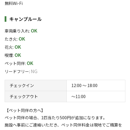
無料Wi-Fi
お子様のいるご家族での利用にも、野生のシカに会えた
このキャンプ場の特徴
り、季節によっていろいろな楽しみ方があるので、おすす
ロケーション
キャンプルール
めです。
OK
林間
高原
高台
川
車両乗り入れ
:
OK
素晴らしい広葉樹の森に渓流、見事な四季を多くの旅人に
たき火
:
標高
OK
味わって頂きたいです！
花火
:
OK
喫煙
:
915.6m
OK
ペット同伴
:
雰囲気
NG
リードフリー
:
まったり
ワイワイ
チェックイン
12:00 〜 18:00
落ち着く
にぎやか
チェックアウト
〜11:00
利用者層
【ペット同伴の方へ】
ソロ
カップル
グループ
ファミリー
ペット同伴の場合、1匹当たり500円が追加になります。
25
%
25
%
25
%
25
%
施設へ事前にご連絡いただき、ペット同伴料金は現地でご精算を