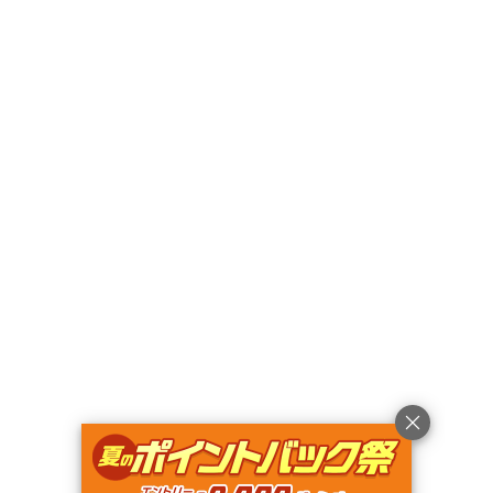
〒402-0228
山梨県
南都留郡
道志村長又12498-7
モモンガの森
Googleマップで見る
キャンペーン
利用規約
プライバシーポリシー
旅行業約款
旅行条件書
特定商取引法に基づく表記
ヘルプ
運営会社