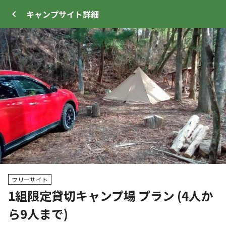
キャンプサイト
詳細
ログイン
メニュー
+
3
プ
サイト・宿泊施設
クチコミ
キャンプ場情報
フリーサイト
1組限定貸切キャンプ場 プラン (4人か
クーポン利用可
WEB予約可能
キャンプサイト
ら9人まで)
38
人