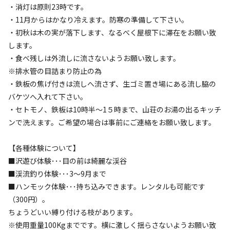
・消灯は原則23時です。
・11月からはかなり冷えます。防寒の準備して下さい。
・初秋は木の実が落下します、なるべく屋根下に滞在をお願い致
します。
・食べ残しは外流しに流さないようお願い致します。
※排水管の目詰まり防止の為
・鉄板の焦げ付きは流しへ流さず、生ゴミ置き場にある流し脇の
バケツへ入れて下さい。
宿泊
フリーサイト
・セトモノ、鉄板は10時半～1５時まで、山荘のお湯の出るキッチ
テント泊ひとり2000円プラン
ンで洗えます。ご希望の場合は事前にご連絡をお願い致します。
AC電
車両乗り
たき
ペット同
リードフ
花火
喫煙
【各種体験について】
源
入れ
火
伴
リー
■沢遊び体験･･･目の前は綺麗な渓谷
地面
:
定員
:
4名
土
■渓流釣り体験･･･3～9月まで
2,000
料金目安：
円/
泊
■ハンモック体験･･･持ち込みできます。レンタルも可能です
※利用日、人数によって変動する場合があります。
（300円）。
ちょうどいい縛り付ける枝があります。
詳細・空き確認
※使用重量100Kgまでです。横に激しく揺らさないようお願い致