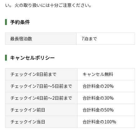
い。 火の取り扱いには十分ご注意ください。
利用者層
【アクセス】
予約条件
お車で
ソロ
カップル
グループ
ファミリー
5
%
30
%
30
%
35
%
名古屋から約1時間
最長宿泊数
7
泊まで
南知多道路 美浜ICから車で約10分
特徴タグ
公共交通機関
キャンセルポリシー
公共交通機関（電車）
#
体験アクティビティ
#
初心者歓迎
#
カップルにおすすめ
名鉄野間駅下車 徒歩約10分
#
手ぶらキャンプ
#
ファミリーにおすすめ
チェックイン8日前まで
キャンセル無料
#
グループにおすすめ
#
レンタルあり
#
星空撮影
中部国際空港からお車で約30分
チェックイン7日前〜5日前まで
合計料金の20%
#
携帯電波あり
チェックイン4日前〜2日前まで
合計料金の30%
キャンペーン
チェックイン前日
合計料金の50%
チェックイン当日
合計料金の100%