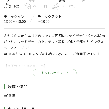
BAMBOO RESORT MIHAMA 繋（つな
喫煙
ペット同伴
リードフリー
ぐ）
チェックイン
チェックアウト
〒470-3235
愛知県
知多郡
美浜町大字野間字丸山152
13:00 〜 18:00
〜10:00
BAMBOO RESORT MIHAMA 繋
Googleマップで見る
ふかふかの芝生エリアのキャンプ区画はウッドデッキ4.0ｍ×3.9ｍ
灰捨て場
水洗トイレ
があり、ウッドデッキの上にテント設営もOK！食事やリビングス
ペースとしても！
ゴミ捨て場
駐車場
AC電源もあり、キャンプ初心者にも安心してご利用頂けます♪
売店
【区画サイト9.0ｍ×9.5ｍ】
※詳しくは「
キャンプ場情報
」をご確認ください。
※ご予約には区画利用料が含まれます
すべて表示する
施設全体が竹林に囲まれた中でのキャンプ場。
【共有設備】炊事場・ゴミステーション・直売所・水洗付きトイ
施設詳細
設備・備品
自然を全身で感じよう♪
レ・シャワーシャワー（男女別）
AC電源
◆2022年夏グランドオープン◆
【駐車場】無料
竹林に囲まれた自然豊かなグランピング・キャンプ・日帰
キャンプルール