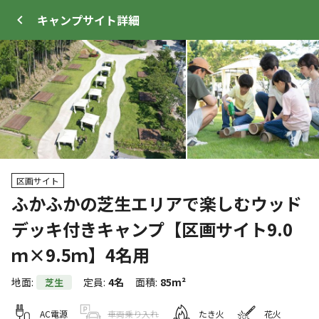
キャンプサイト
詳細
ログイン
メニュー
区画サイト
+
29
ふかふかの芝生エリアで楽しむウッド
デッキ付きキャンプ【区画サイト9.0
トップ
サイト・宿泊施設
キャンプ場情報
ｍ×9.5ｍ】4名用
地面
:
定員
:
4名
面積
:
85m²
芝生
クーポン利用可
WEB予約可能
キャンプサイト
22
人
AC電源
車両乗り入れ
たき火
花火