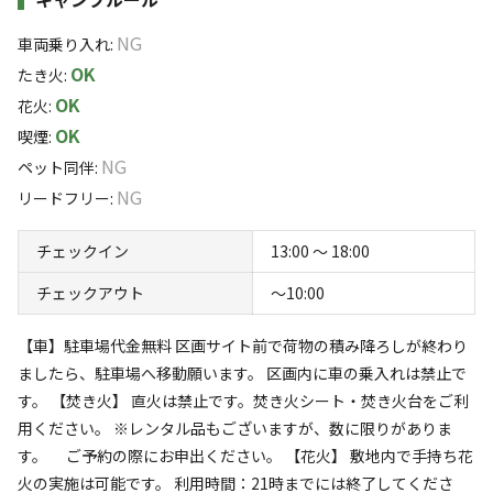
りバーベキュー施設です。
★ペット同伴不可★
NG
車両乗り入れ
:
ペット同伴をご希望の方は「区画サイト11.5ｍ×12.0ｍ」をお申
【BAMBOO RESORT MIHAMA 繋（つなぐ）】は、オーナ
OK
たき火
:
込みください。
ーの「地域の暖かい人とゲストを繋ぎたい、ここでしか味
すべて表示する
OK
花火
:
わえない体験とお客様の思い出を繋ぎたい・・・」という
OK
※7名以上のご予約の際は、電話予約でご予約下さい
喫煙
:
強い思いからスタートいたしました。
NG
ペット同伴
:
このキャンプ場の特徴
NG
リードフリー
:
南知多の海岸から徒歩10分の竹林内という、海あり緑あ
ロケーション
りの自然豊かな環境に位置し、「自然の恵み」を全身で感
チェックイン
13:00 〜 18:00
じて頂ける空間です。
林間
チェックアウト
〜10:00
春は新緑と筍狩りを、夏は海水浴、秋は旬食材、冬はいち
標高
ご狩り等、四季を楽しむ体験イベントもご用意しておりま
【車】駐車場代金無料 区画サイト前で荷物の積み降ろしが終わり
す♪
23.3m
ましたら、駐車場へ移動願います。 区画内に車の乗入れは禁止で
グランピング・キャンプの各サイトでは、皆様にゆったり
す。 【焚き火】 直火は禁止です。焚き火シート・焚き火台をご利
雰囲気
とお過ごし頂けるよう十分なスペースを設けております。
用ください。 ※レンタル品もございますが、数に限りがありま
全てのサイトにはウッドデッキを常設しており、天候の悪
す。 ご予約の際にお申出ください。 【花火】 敷地内で手持ち花
まったり
ワイワイ
火の実施は可能です。 利用時間：21時までには終了してくださ
い日でもお足元のご心配はありません。
落ち着く
にぎやか