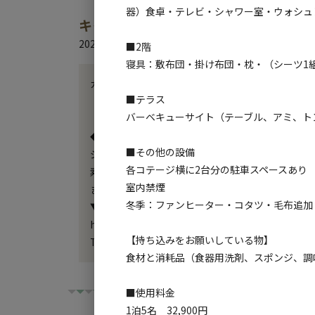
器）食卓・テレビ・シャワー室・ウォシュ
キャンプ場からのお知らせ
2026.5.12
更新
■2階
寝具：敷布団・掛け布団・枕・（シーツ1組
カレンダーから予約不可の日程でも直接お電話いた
■テラス
バーベキューサイト（テーブル、アミ、ト
◆当施設から徒歩1分、【天川ジビエ食堂 ねごろ】

■その他の設備
ジビエ食堂ねごろでは、親子猟師の2人が仕留めた
各コテージ横に2台分の駐車スペースあり
素早い処理でとっても美味しいお肉に仕上がります
室内禁煙
また猪ハムや、鹿ジャーキーも販売しております。

冬季：ファンヒーター・コタツ・毛布追加
▼詳細は以下よりご確認いただけます。

https://www.instagram.com/jibie_negoro/

【持ち込みをお願いしている物】
TEL: 0747-63-0345
食材と消耗品（食器用洗剤、スポンジ、調
■使用料金
1泊5名 32,900円