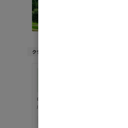
定員
:
5
料金目
クチコミ（
7
件）
総合評価
5
自然・環境・雰囲気
5
管理
5
設備
5
ア
ログハウスに泊まりました。室内の清潔さは素晴ら
川のせせらぎに浸りながら星空を見上げるロケー
同伴者
ファミリー
利用日
2025年11月08