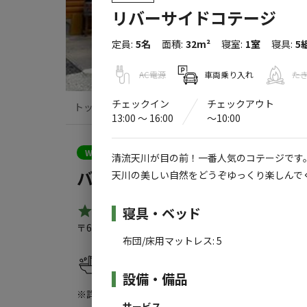
リバーサイドコテージ
定員
:
5名
面積
:
32m²
寝室
:
1室
寝具
:
5
AC電源
車両乗り入れ
た
チェックイン
チェックアウト
トップ
サイト・宿泊施設
クチコミ
13:00 〜 16:00
〜10:00
クーポン利用可
WEB予約可能
宿泊施設
清流天川が目の前！一番人気のコテージです
バンガロー 貨車＆ログ
天川の美しい自然をどうぞゆっくり楽しんで
施設詳細
5.0
寝具・ベッド
（
6
件）
〒638-0312
奈良県
吉野郡
天川村中谷62
バンガロー 
布団/床用マットレス
:
5
水洗トイレ
駐車場
設備・備品
※詳しくは「
キャンプ場情報
」をご確認ください。
サービス