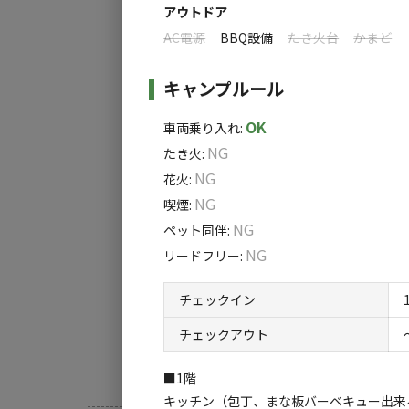
アウトドア
AC電源
BBQ設備
たき火台
かまど
キャンプルール
OK
車両乗り入れ
:
NG
たき火
:
NG
花火
:
NG
喫煙
:
NG
ペット同伴
:
NG
リードフリー
:
チェックイン
チェックアウト
■1階
キッチン（包丁、まな板バーベキュー出来