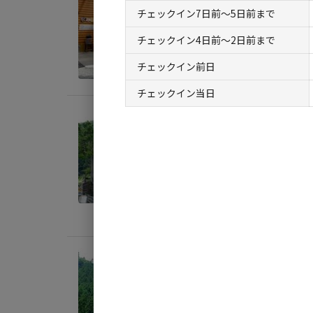
チェックイン7日前〜5日前まで
定員
:
5
チェックイン4日前〜2日前まで
料金目
チェックイン前日
チェックイン当日
宿泊
古民
AC
定員
:
1
料金目
宿泊
山の
AC