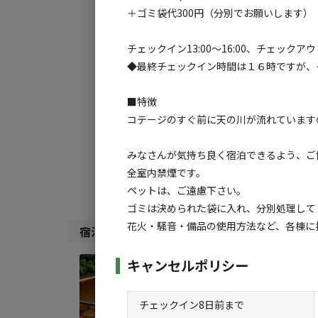
＋ゴミ袋代300円（分別でお願いします）
チェックイン13:00〜16:00、チェックアウト
チェックイン
チ
◆最終チェックイン時間は１６時ですが、
利用タイプ:
■特徴
宿泊
日帰り
コテージのすぐ前に天の川が流れています
検索対象:
みなさんが気持ち良く宿泊できるよう、ご
すべて
キャンプサ
全室内禁煙です。
ペットは、ご遠慮下さい。
ゴミは決められた袋に入れ、分別処理して
花火・騒音・備品の使用方法など、各棟に
宿泊施設（
3
件）
キャンセルポリシー
宿泊
リバ
チェックイン8日前まで
AC