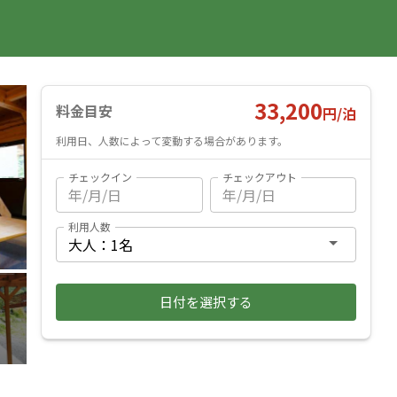
国内旅行
海外旅行
レンタカー
遊び・体験
旅行ガイド
お気に入り
予約確認
ヘルプ
ログイン
料金見積もり
33,200
料金目安
円/
泊
利用日、人数によって変動する場合があります。
チェックイン
チェックアウト
利用人数
日付を選択する