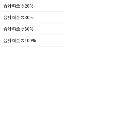
合計料金の20%
名
面積
:
32m²
寝室
:
1室
寝具
:
5組
浴室
:
1室
合計料金の30%
33,200
安：
円/
泊
※利用日、人数によって変動する場合があります。
合計料金の50%
合計料金の100%
コテージ
家ねごろ
電源
車両乗り入れ
たき火
花火
喫煙
ペット同
0名
面積
:
26m²
寝室
:
4室
寝具
:
10組
浴室
:
1室
50,500
安：
円/
泊
※利用日、人数によって変動する場合があります。
コテージ
コテージ
電源
車両乗り入れ
たき火
花火
喫煙
ペット同