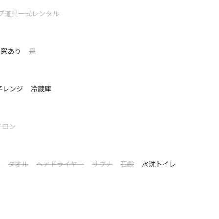
プ道具一式レンタル
貨車・バンガロー
＆ログ」では、季節ごとに表情を変える天川の清流と
窓あり
畳
す。
流天川を望みながら、ゆったりと川遊びやリラクゼーシ
子レンジ
冷蔵庫
て表示する
晴らしが自慢で、山手に流れる人工の美しい小川は、
イロン
ています。
がる清流が魅力の貨車タイプの宿泊施設も完備。
シ
タオル
ヘアドライヤー
サウナ
石鹸
水洗トイレ
で、多様なニーズに応える「バンガロー貨車＆ログ」
ひご堪能ください。