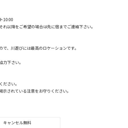
空き状況検索
10:00
ェックアウト
利用人数
それ以降をご希望の場合は先に宿までご連絡下さい。
ので、川遊びには最高のロケーションです。
協力下さい。
イトのみ
宿泊施設のみ
ください。
掲示されている注意をお守りください。
コテージ
ーサイドコテージ
キャンセル無料
電源
車両乗り入れ
たき火
花火
喫煙
ペット同