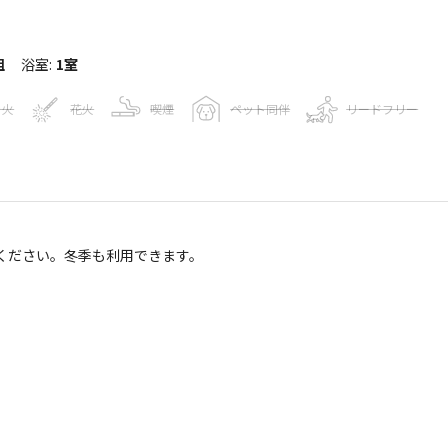
組
浴室
:
1室
き火
花火
喫煙
ペット同伴
リードフリー
キャンプ場情報
。
ください。冬季も利用できます。
70
人
貨車＆ログ
Googleマップで見る
レストラン
売店
コインシャワー
・食堂