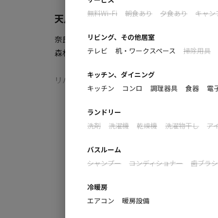
無料Wi-Fi
朝食あり
夕食あり
キャン
天川の四季の自然を楽しむ コテージ・
リビング、その他居室
奈良県天川村の大自然に佇む「バンガロー貨車
テレビ
机・ワークスペース
掃除用具
森林に囲まれた魅力的な宿泊体験をご提供しま
キッチン、ダイニング
リバーサイドコテージは、目の前に流れる清
キッチン
コンロ
調理器具
食器
電
ョンを楽しめる人気の宿泊施設です。
すべ
ランドリー
高台に位置する山のコテージは、広々とした見
洗剤
洗濯機
乾燥機
洗濯物干し
ア
小さなお子様でも安心して遊べる環境を整え
バスルーム
また、川に貼り出したログサイトや、眼下に広
シャンプー
コンディショナー
歯ブラ
冷暖房
アウトドア初心者からファミリー、グループま
エアコン
暖房設備
で、奈良の大自然と天川の四季折々の風情をぜ