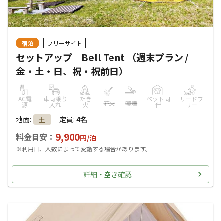
宿泊
フリーサイト
セットアップ Bell Tent （週末プラン /
金・土・日、祝・祝前日）
AC電
車両乗り
たき
ペット同
リードフ
花火
喫煙
源
入れ
火
伴
リー
地面
:
定員
:
4名
土
9,900
料金目安：
円/
泊
※利用日、人数によって変動する場合があります。
詳細・空き確認