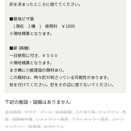
灰を決まったところに捨ててください。
■簡易ピザ窯
( 現在 1 機 ) 使用料 ￥1000
※現地精算となります。
■薪 (蒔棚）
一日使用に付き、￥５００
※現地精算となります。
まき棚に小屋建設の廃材あり。
この廃材は、時々釘が刺さっている可能性があります。
気を付けてください。釘をその辺に捨てないでください。
下記の施設・設備はありません:
温浴施設
サウナ
プール
給湯設備
ゴミ捨て場
ドッグラン
売
/
/
/
/
/
/
店
自動販売機
レストラン・食堂
アスレチック・遊具
コイン
/
/
/
/
ランドリー
駐車場
水洗トイレ
/
/