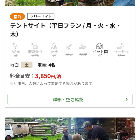
宿泊
フリーサイト
テントサイト（平日プラン / 月・火・水・
木）
AC電
車両乗り
たき
ペット同
リードフ
花火
喫煙
源
入れ
火
伴
リー
地面
:
定員
:
4名
土
3,850
料金目安：
円/
泊
※利用日、人数によって変動する場合があります。
詳細・空き確認