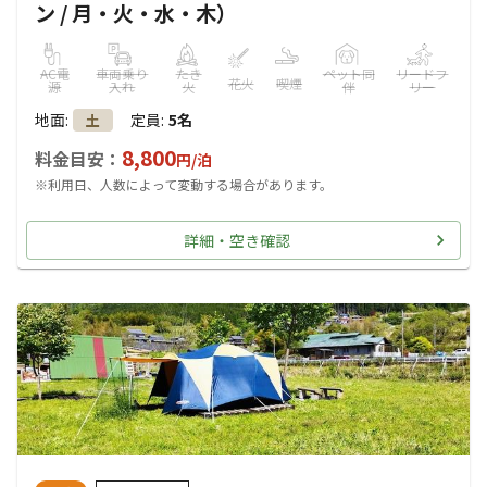
ン / 月・火・水・木）
AC電
車両乗り
たき
ペット同
リードフ
花火
喫煙
源
入れ
火
伴
リー
地面
:
定員
:
5名
土
8,800
料金目安：
円/
泊
※利用日、人数によって変動する場合があります。
詳細・空き確認