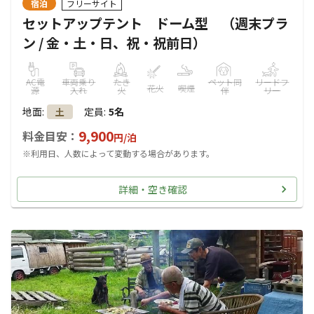
宿泊
フリーサイト
セットアップテント ドーム型 （週末プラ
ン / 金・土・日、祝・祝前日）
AC電
車両乗り
たき
ペット同
リードフ
花火
喫煙
源
入れ
火
伴
リー
地面
:
定員
:
5名
土
9,900
料金目安：
円/
泊
※利用日、人数によって変動する場合があります。
詳細・空き確認