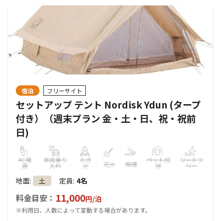
宿泊
フリーサイト
セットアップ テント Nordisk Ydun (タープ
付き）（週末プラン 金・土・日、祝・祝前
日)
AC電
車両乗り
たき
ペット同
リードフ
花火
喫煙
源
入れ
火
伴
リー
地面
:
定員
:
4名
土
11,000
料金目安：
円/
泊
※利用日、人数によって変動する場合があります。