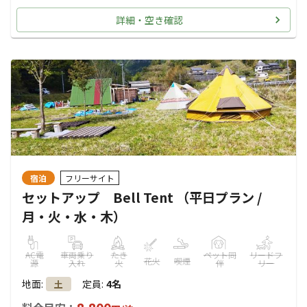
詳細・空き確認
宿泊
フリーサイト
セットアップ Bell Tent （平日プラン /
月・火・水・木）
AC電
車両乗り
たき
ペット同
リードフ
花火
喫煙
源
入れ
火
伴
リー
地面
:
定員
:
4名
土