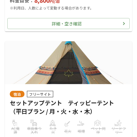
8,800
料金目安：
円/
泊
※利用日、人数によって変動する場合があります。
詳細・空き確認
宿泊
フリーサイト
セットアップテント ティッピーテント
（平日プラン / 月・火・水・木）
AC電
車両乗り
たき
ペット同
リードフ
花火
喫煙
源
入れ
火
伴
リー