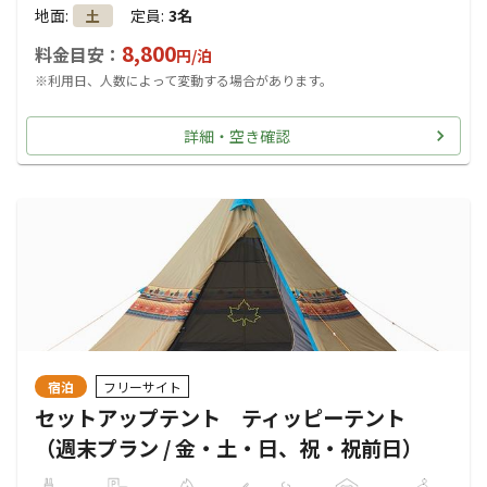
地面
:
定員
:
3名
土
8,800
料金目安：
円/
泊
※利用日、人数によって変動する場合があります。
詳細・空き確認
宿泊
フリーサイト
セットアップテント ティッピーテント
（週末プラン / 金・土・日、祝・祝前日）