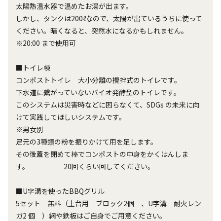
太陽熱温水器で温めたお湯が出ます。
しかし、タンクは200ℓなので、太陽が出ているうちに使って
ください。暗くなると、突然水になるかもしれません。
※20:00 まで使用可
■トイレ棟
コンポストトイレ 大小分離の攪拌式のトイレです。
下水道に繋がっていないバイオ発酵型のトイレです。
このシステムは災害時などに困らなくて、SDGs の未来に向
けて実践してほしいシステムです。
※男女別
足元の3種類の粉を振りかけて用を足します。
その後蓋を閉めて棒でコンポストの中身をかくはんしま
す。 20回くらい回してください。
■U字溝を使ったBBQグリル
5セット 無料（土台用 ブロック2個 、U字溝 耐火レン
ガ2 個 ）網や鉄板はご自身でご用意ください。