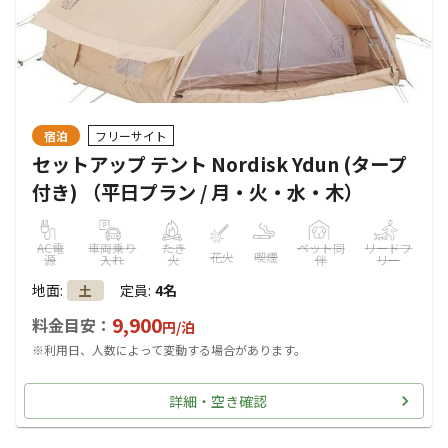
宿泊
フリーサイト
セットアップ テント Nordisk Ydun (タープ
付き) （平日プラン / 月・火・水・木）
AC電
車両乗り
たき
ペット同
リードフ
花火
喫煙
源
入れ
火
伴
リー
地面
:
定員
:
4名
土
9,900
料金目安：
円/
泊
※利用日、人数によって変動する場合があります。
詳細・空き確認