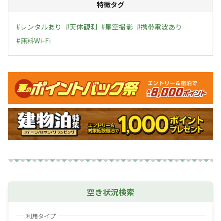
特徴タグ
トイレは、コンポストトイレ。下水システムに頼らない
環境循環型の手作りバイオシステムです。
#
レンタルあり
#
天体観測
#
星空撮影
#
携帯電波あり
#
無料Wi-Fi
シャワー棟の水は太陽熱温水器でお湯を沸かしています。
キャンペーン
その水も本当に綺麗な、水質基準の高い数値を出している
井戸水です。
空き状況検索
利用タイプ