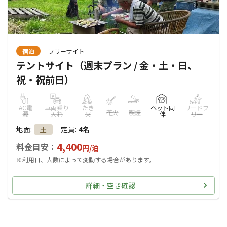
宿泊
フリーサイト
テントサイト（週末プラン / 金・土・日、
祝・祝前日）
AC電
車両乗り
たき
ペット同
リードフ
花火
喫煙
源
入れ
火
伴
リー
地面
:
定員
:
4名
土
4,400
料金目安：
円/
泊
※利用日、人数によって変動する場合があります。
詳細・空き確認