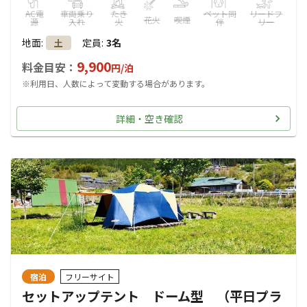
AC電
車両乗り
たき
ペット同
リードフ
花火
喫煙
源
入れ
火
伴
リー
地面
:
定員
:
3名
土
9,900
料金目安：
円/
泊
※利用日、人数によって変動する場合があります。
詳細・空き確認
宿泊
フリーサイト
セットアップテント ドーム型 （平日プラ