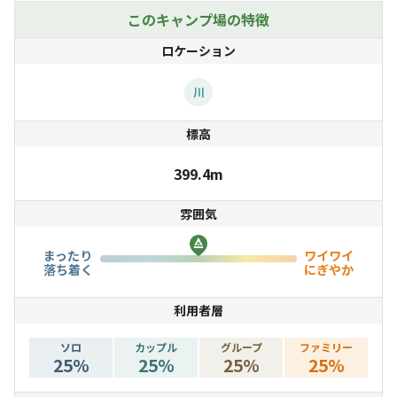
夏前には蛍が舞う綺麗な川が流れる小さな集落に
このキャンプ場の特徴
小さなキャンプ場を作りました。
ロケーション
この集落のど真ん中に位置して、素人夫婦自らの手作りで
川
三角屋根の宿泊棟を作りました。
標高
田舎のお爺ちゃんお婆さんの家の庭で遊ぶ感覚で
399.4m
過ごして頂ければと思っています。
雰囲気
宿泊棟には寝具の用意がありません。
まったり
ワイワイ
寝袋（シェラフ）をご持参ください。
落ち着く
にぎやか
レンタル出来ます。
利用者層
宿泊棟には電気が来ていません。
ソロ
カップル
グループ
ファミリー
25
%
25
%
25
%
25
%
ソーラーパネルで照明を賄っています。