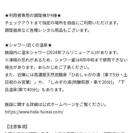
特に夕方以降は蚊などにご注意ください。

★利用者専用の調理棟が4棟★
【禁煙】

チェックアウトまで指定の場所を自由にご利用いただけます。
お部屋や場内は全て禁煙です。喫煙は必ず所定の喫煙所をご
調理器具など各種レンタル用品もございます。
利用ください。
★シャワー/近くの温泉★
施設内に温水シャワー(2024年フルリニューアル)があります。
※凍結の恐れがあるため、シャワー室は4月中旬まで使用できない
場合があります。あらかじめご了承ください。
空き状況検索
また、近隣には高濃度天然炭酸泉「ひめしゃがの湯（車で5分・土
日祝のみ営業）」や、「しみずの湯(飛騨萩原・車で20分)」「下
利用タイプ
呂温泉(車で40分)」もあります。
宿泊
日帰り
施設に関する詳細は公式ホームページをご覧ください。
チェックイン
チェックアウト
https://www.hida-fureai.com/
利用人数
【注意事項】