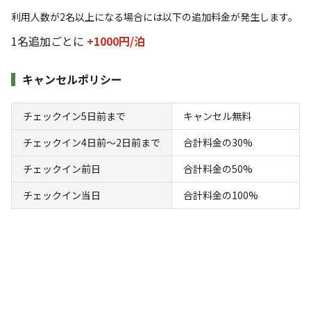
【1棟貸切☆ラージバンガロー】ウッドデッ
利用人数が2名以上になる場合には以下の追加料金が発生します。
キつき♪雨でもOK安心な調理棟完備！
1名追加ごとに
+1000円/
泊
AC電
車両乗り
たき
ペット同
リードフ
花火
喫煙
源
入れ
火
伴
リー
キャンセルポリシー
定員
:
8名
面積
:
16m²
寝室
:
1室
寝具
:
8組
浴室
:
なし
チェックイン5日前まで
キャンセル無料
22,000
料金目安：
円/
泊
※利用日、人数によって変動する場合があります。
チェックイン4日前〜2日前まで
合計料金の30%
チェックイン前日
合計料金の50%
詳細・空き確認
チェックイン当日
合計料金の100%