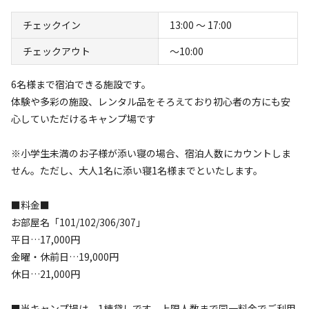
#
星空撮影
#
携帯電波あり
チェックイン
13:00 〜 17:00
チェックアウト
〜10:00
キャンペーン
6名様まで宿泊できる施設です。
体験や多彩の施設、レンタル品をそろえており初心者の方にも安
心していただけるキャンプ場です
※小学生未満のお子様が添い寝の場合、宿泊人数にカウントしま
せん。ただし、大人1名に添い寝1名様までといたします。
キャンプ場からのお知らせ
■料金■
2025.3.21
更新
お部屋名「101/102/306/307」
平日…17,000円
金曜・休前日…19,000円
★★★重要★★★

休日…21,000円
【掛け布団のご用意はありません】

宿泊人数分の寝具セット（敷きマット、ベッドパット、枕、
■当キャンプ場は、1棟貸しです。上限人数まで同一料金でご利用