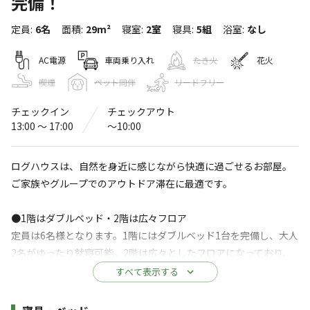
完備！
のほほんパークひだおさか（旧：飛騨
定員
:
6名
面積
:
29m²
寝室
:
2室
寝具
:
5組
浴室
:
なし
小坂ふれあいの森キャンプ場）
〒509-3113
岐阜県
下呂市
小坂町湯屋273-1
AC電源
車両乗り入れ
たき火
花火
Googleマップで見る
喫煙
ペット同伴
リードフリー
チェックイン
チェックアウト
水洗トイレ
ゴミ捨て場
13:00 〜 17:00
〜10:00
駐車場
売店
ログハウスは、自然を身近に感じながら快適に過ごせるお部屋。
コインシャワー
自動販売機
ご家族やグループでのアウトドア滞在に最適です。
※詳しくは「
キャンプ場情報
」をご確認ください。
●1階はダブルベッド・2階は広々フロア
定員は6名様となります。1階にはダブルベッド1台を完備し、大人
【新名称：のほほんパークひだおさか】下呂温
2名がゆったり就寝可能。2階は広々としたフロアになっており、
泉・飛騨高山から車40分。清流のせせらぎと木
布団を敷いて4名が快適にお休みいただけます。木の漂うログハウ
のぬくもりに包まれる、全11棟のログハウス＆
すべて表示する
スならではの落ち着いた空間で、のんびりくつろげます。
バンガロー。目の前には天然の魚が泳ぐ清流、
●自然の中で心癒される滞在
近くには希少な天然炭酸泉や数多くの滝。冷暖
施設詳細