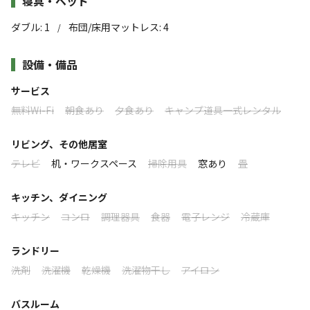
寝具・ベッド
房完備の室内で、キャンプ初心者やご家族も安心
ログハウスの周囲は緑豊かな森。朝は森林浴、夜は星空観察と、
ダブル
:
1
布団/床用マットレス
:
4
して「のほほん」と深呼吸できる時間を。レン
/
自然と一体になれる特別な時間を楽しめます。
タル用品も充実、手ぶらBBQも楽しめます。
●BBQや食事も快適！自由に使える調理棟
旧：飛騨小坂ふれあいの森がリニューアル！
設備・備品
キャンプ場内には共用の調理棟があり、チェックインからチェッ
クアウトまで自由に利用可能。楽しく料理ができ、天候に左右さ
サービス
「森のきりかぶから、のほほん。――家族でつくる、新しい年
れる心配もナシ！
無料Wi-Fi
朝食あり
夕食あり
キャンプ道具一式レンタル
輪」
●シャワールーム2024年フルリニューアル
清潔で快適な最新シャワールームを完備。アウトドアを満喫した
リビング、その他居室
下呂温泉や飛騨高山から車で約40分。
後も、さっぱりリフレッシュできます。
テレビ
机・ワークスペース
掃除用具
窓あり
畳
山々に囲まれた「のほほんパークひだおさか」は、家族が
すべて表示する
心の底から深呼吸できる「森の止まり木」のような場所で
キッチン、ダイニング
す。
キッチン
コンロ
調理器具
食器
電子レンジ
冷蔵庫
このキャンプ場の特徴
■ 木のぬくもり溢れる滞在
ランドリー
ロケーション
山の斜面に建つログハウスとバンガローは全11棟。木の
洗剤
洗濯機
乾燥機
洗濯物干し
アイロン
香りに包まれた室内は、季節を問わず快適。キャンプ初心
林間
川
バスルーム
者や小さなお子様連れのご家族も、安心してお過ごしいた