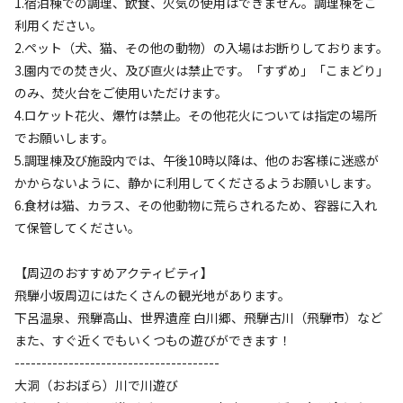
1.宿泊棟での調理、飲食、火気の使用はできません。調理棟をご
検索対象
利用ください。
2.ペット（犬、猫、その他の動物）の入場はお断りしております。
3.園内での焚き火、及び直火は禁止です。「すずめ」「こまどり」
検索
のみ、焚火台をご使用いただけます。
4.ロケット花火、爆竹は禁止。その他花火については指定の場所
でお願いします。
宿泊施設（
3
件）
5.調理棟及び施設内では、午後10時以降は、他のお客様に迷惑が
かからないように、静かに利用してくださるようお願いします。
6.食材は猫、カラス、その他動物に荒らされるため、容器に入れ
て保管してください。
【周辺のおすすめアクティビティ】
飛騨小坂周辺にはたくさんの観光地があります。
下呂温泉、飛騨高山、世界遺産 白川郷、飛騨古川（飛騨市）など
また、すぐ近くでもいくつもの遊びができます！
宿泊
バンガロー
--------------------------------------
【1棟貸切☆スタンダードバンガロー】テン
大洞（おおぼら）川で川遊び
ション上がる2段ベッドで過ごそう！