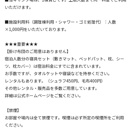
シーツ、枕カバー）は宿泊料金にすでに含まれています。

いただけます。
お手数ですが、タオルケットや寝袋などを持参ください。

レンタルもあります。（シュラフ450円、毛布400円）

■施設利用料（調理棟利用・シャワー・ゴミ処理代）：人数
×1,000円をいただいております。
【適切な服装で】

当キャンプ場の標高は約650mあります。

★★★重要★★★
そのため１年中、夏(7～9月)でも特に夜間は冷え込みますの
【掛け布団のご用意はありません】
で、長袖や上に羽織れるもののご用意をお願いします。夜は
宿泊人数分の寝具セット（敷きマット、ベッドパット、枕、シー
スウェットなどがあると安心です◎

ツ、枕カバー）は宿泊料金にすでに含まれています。
また、天候に関係なく、履き慣れたスニーカーなどでお越し
お手数ですが、タオルケットや寝袋などを持参ください。
ください。

レンタルもあります。（シュラフ450円、毛布400円）
その他レンタル・販売品を多数ご用意しています。
【虫もいます】

詳細は公式ホームページをご覧ください。
このキャンプ場は、自然豊かな山に囲まれた森の中にありま
す。

【禁煙】
どうしても季節によって虫が多くなることがあります。

お部屋や場内は全て禁煙です。喫煙は必ず所定の喫煙所をご利用
快適に過ごしていただくために、虫除けスプレーや長袖・長
ください。
ズボンの着用をおすすめします。
