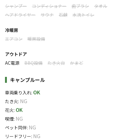
標高
シャンプー
コンディショナー
歯ブラシ
タオル
だけます。
ヘアドライヤー
サウナ
石鹸
水洗トイレ
666m
■ 五感で楽しむ自然体験
冷暖房
雰囲気
【清流】目の前を流れる川で、渓流釣りや水遊びを。
エアコン
暖房設備
【滝めぐり】「飛騨小坂の滝」巡りのベースキャンプに。
まったり
ワイワイ
【炭酸泉】車ですぐの場所に、全国的に珍しい天然炭酸
落ち着く
にぎやか
アウトドア
泉。
AC電源
BBQ設備
たき火台
かまど
利用者層
夜には満天の星空の下、専用BBQハウスでBBQをお楽し
みください。
キャンプルール
ソロ
カップル
グループ
ファミリー
0
%
0
%
45
%
55
%
OK
車両乗り入れ
:
■ 快適なセルフスタイル
特徴タグ
NG
たき火
:
レンタル用品が充実しており、お好みの食材を持ち込んで
OK
花火
:
自由に楽しむ「素泊まり」スタイル。切り株の年輪が時を
#
体験アクティビティ
#
初心者歓迎
#
カップルにおすすめ
NG
喫煙
:
重ねるように、ここで過ごすひとときが、ご家族の大切な
#
クラフト体験
#
手ぶらキャンプ
#
ファミリーにおすすめ
NG
ペット同伴
:
思い出の記録となりますように。
#
グループにおすすめ
#
虫捕り
#
楽器演奏OK
#
夜景
NG
リードフリー
:
スタッフ一同、のほほんとお待ちしております。
#
川遊び
#
レンタルあり
#
ソロにおすすめ
#
天体観測