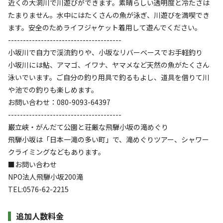
近くの大洞川で川遊びができます。素晴らしい透明度と冷たさは
たまりません。水中にはたくさんの魚が泳ぎ、川遊びを満喫でき
AC電
車両乗り
たき
ペット同
リードフ
ます。安全のためライフジャケット着用して遊んでください。
花火
喫煙
源
入れ
火
伴
リー
--------------------------------------
定員
:
6名
面積
:
12m²
寝室
:
1室
寝具
:
6組
浴室
:
なし
小坂川で自力で渓流釣りや、小坂なリバーベースでお手軽釣り
19,000
料金目安：
円/
泊
小坂川には鮎、アマゴ、イワナ、ヤマメなど天然の魚がたくさん
※利用日、人数によって変動する場合があります。
泳いでいます。ご自分の釣り用具で釣るもよし、道具を借りて川
や池での釣りも楽しめます。
詳細・空き確認
お問い合わせ：080-9093-64397
--------------------------------------
巌立峡・がんだて公園と荘厳な飛騨小坂の滝めぐり
飛騨小坂は「日本一滝の多い町」で、滝めぐりツアー、シャワー
クライミングなどもあります。
■お問い合わせ
NPO法人飛騨小坂200滝
TEL:0576-62-2215
追加人数料金
宿泊
バンガロー