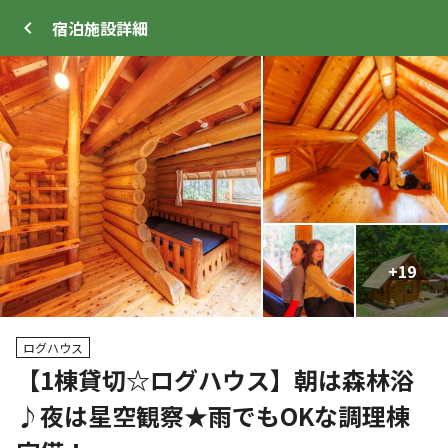
宿泊施設
詳細
ログイン
メニュー
+
+
19
33
プ
サイト・宿泊施設
クチコミ
キャンプ場情報
ログハウス
【1棟貸切☆ログハウス】朝は森林浴
クーポン利用可
♪夜は星空観察★雨でもOKな調理棟
WEB予約可能
宿泊施設
83
人