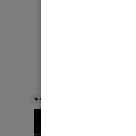
チェックイン
チ
利用タイプ:
宿泊
日帰り
検索対象:
すべて
キャンプサ
キャンプサイト（
11
件）
宿泊
オート
AC