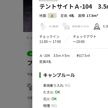
テントサイトＡ-104 3.
地面
:
定員
:
4名
面積
:
17.5m²
土
AC電源
車両乗り入れ
た
チェックイン
チェックアウト
トップ
サイト・宿泊施設
キャンプ場情
11:00 〜 17:00
〜10:00
WEB予約可能
キャンプサイト
Ａ-104 3.5ｍ×5ｍ 約17.5㎡
フィールドリゾートみつせ高原
定員4名
施設詳細
キャンプルール
〒842-0302
佐賀県
佐賀市
三瀬村藤原2520
Goog
NG
レストラン
車両乗り入れ
:
駐車場
・食堂
OK
たき火
:
※詳しくは「
キャンプ場情報
」をご確認ください。
OK
花火
:
NG
喫煙
: