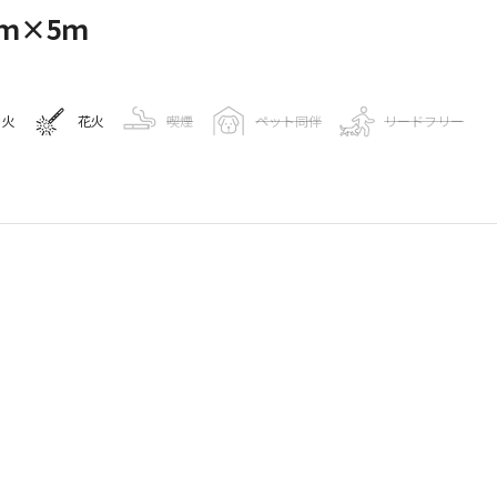
5ｍ×5ｍ
き火
花火
喫煙
ペット同伴
リードフリー
報
27
人
leマップで見る
売店
自動販売機