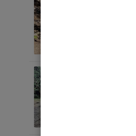
テント
AC
地面
:
料金目
宿泊
テント
AC
地面
:
料金目