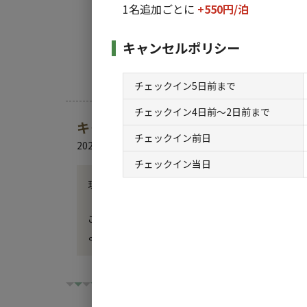
1名追加ごとに
+550円/
泊
キャンセルポリシー
チェックイン5日前まで
チェックイン4日前〜2日前まで
キャンプ場からのお知らせ
チェックイン前日
2024.6.26
更新
チェックイン当日
現在、グランピングエリアを開拓中です。・・・重
「フィールドリゾートみつせ高原」は、草刈りから
これからも皆様に喜んで頂ける施設を造り続けてい
よろしくお願いいたします。