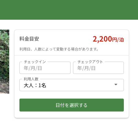
国内旅行
海外旅行
レンタカー
遊び・体験
旅行ガイド
お気に入り
予約確認
ヘルプ
ログイン
料金見積もり
2,200
料金目安
円/
泊
利用日、人数によって変動する場合があります。
チェックイン
チェックアウト
利用人数
日付を選択する