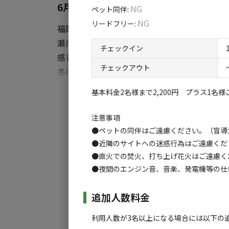
6月1日新規オープン！1年を通じて自
NG
ペット同伴
:
NG
リードフリー
:
福岡市、佐賀市から車で1時間圏内にある佐賀
瀬川渓谷のなか「フィールドリゾートみつせ高
チェックイン
感じ、心も体も癒しの時をお過ごしいただけ
チェックアウト
冬は大自然の雪景色、春から夏は心地よい風が
のニジマス釣り（通年）自家農園収穫体験（
すべ
基本料金2名様まで2,200円 プラス1名様ご
けます。
注意事項
また、管理棟にてキャンプ用品の貸し出しや
●ペットの同伴はご遠慮ください。（盲導
カフェ｛Tama｝では朝7時から朝食・季節
●近隣のサイトへの迷惑行為はご遠慮くだ
●直火での焚火、打ち上げ花火はご遠慮く
テイクアウト（レシピ付き有り）もございます
●夜間のエンジン音、音楽、発電機等の仕
事前の御予約で栄養士・調理師が在籍の為、ア
売店では、食料品・飲料・氷・雑貨・薪・炭・
追加人数料金
本格的なキャンプから初心者でも手ぶらキャン
利用人数が3名以上になる場合には以下の