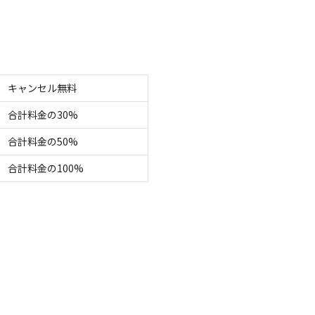
キャンセル無料
合計料金の30%
合計料金の50%
合計料金の100%
機が無いので完成は7月中旬の予定ですが、雨で作業が進みません～

始め測量や建屋の基礎、建築、施設入り口の門や柵は、ほぼ手作りで行
きます。
