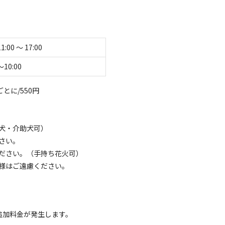
然の癒しを感じ、心も体も癒しの時を。
県三瀬の標高400メートルの「みつせ高原」山や森、三
原」では1年を通じて、また1日を通して自然の癒しを
11:00 〜 17:00
ます。
〜10:00
吹き抜け、筍収穫体験（4月中旬～5月初旬）釣り堀で
準備中）やキャンプファイヤー（通年）等をお楽しみ頂
て表示する
とに/550円
、テントの設営レクチャーも行ってます。
犬・介助犬可）
のお料理・ニジマス料理・ＢＢＱ・お飲み物や各種食材の
さい。
ださい。（手持ち花火可）
。
様はご遠慮ください。
レルギーの対応も可能です。
キャンプ用品の販売を行っております。
プが楽しめます。
キ
追加料金が発生します。