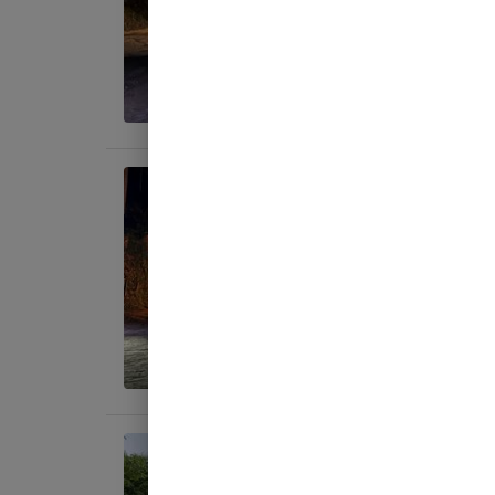
地面
:
料金目
宿泊
オート
AC
地面
:
料金目
宿泊
テント