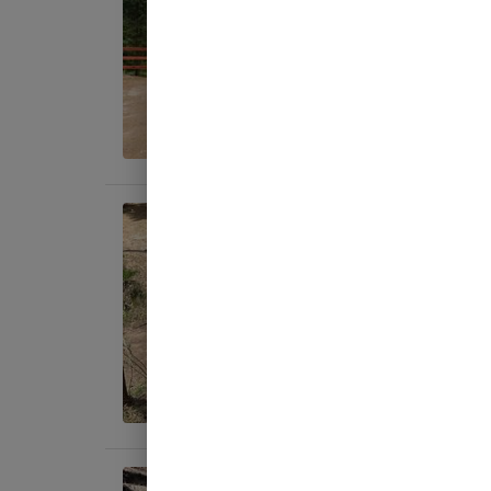
AC
地面
:
料金目
宿泊
テント
AC
地面
:
料金目
宿泊