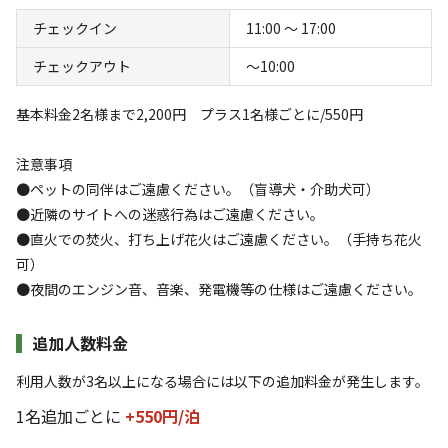
お過ごしいただけます。
すべて表示する
チェックイン
11:00 〜 17:00
冬は大自然の雪景色、春から夏は心地よい風が吹き抜け、
筍収穫体験（4月中旬～5月初旬）釣り堀でのニジマス釣
チェックアウト
〜10:00
り（通年）自家農園収穫体験（準備中）やキャンプファイ
このキャンプ場の特徴
ヤー（通年）等をお楽しみ頂けます。
基本料金2名様まで2,200円 プラス1名様ごとに/550円
ロケーション
注意事項
また、管理棟にてキャンプ用品の貸し出しや、テントの設
林間
高台
●ペットの同伴はご遠慮ください。（盲導犬・介助犬可）
営レクチャーも行ってます。
●近隣のサイトへの迷惑行為はご遠慮ください。
標高
カフェ｛Tama｝では朝7時から朝食・季節のお料理・ニ
●直火での焚火、打ち上げ花火はご遠慮ください。（手持ち花火
ジマス料理・ＢＢＱ・お飲み物や各種食材のテイクアウト
471.3m
可）
（レシピ付き有り）もございます。
●夜間のエンジン音、音楽、発電機等の仕様はご遠慮ください。
雰囲気
事前の御予約で栄養士・調理師が在籍の為、アレルギーの
対応も可能です。
追加人数料金
まったり
ワイワイ
売店では、食料品・飲料・氷・雑貨・薪・炭・キャンプ用
落ち着く
にぎやか
利用人数が3名以上になる場合には以下の追加料金が発生します。
品の販売を行っております。
1名追加ごとに
+550円/
泊
利用者層
本格的なキャンプから初心者でも手ぶらキャンプが楽しめ