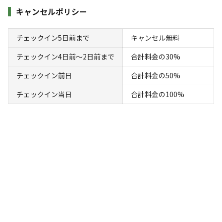
ます。
ソロ
カップル
グループ
ファミリー
キャンセルポリシー
25
%
25
%
25
%
25
%
特徴タグ
チェックイン5日前まで
キャンセル無料
チェックイン4日前〜2日前まで
合計料金の30%
#
体験アクティビティ
#
初心者歓迎
#
カップルにおすすめ
#
手ぶらキャンプ
#
ファミリーにおすすめ
#
釣り
#
釣り堀
チェックイン前日
合計料金の50%
#
グループにおすすめ
#
レンタルあり
#
ソロにおすすめ
チェックイン当日
合計料金の100%
#
天体観測
#
星空撮影
#
携帯電波あり
#
無料Wi-Fi
キャンペーン