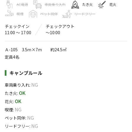
フィールドリゾートみつせ高原
AC電源
車両乗り入れ
たき火
花火
喫煙
ペット同伴
リードフリー
〒842-0302
佐賀県
佐賀市
三瀬村藤原2520
Googleマップで見る
チェックイン
チェックアウト
11:00 〜 17:00
〜10:00
レストラン
駐車場
・食堂
Ａ-105 3.5ｍ×7ｍ 約24.5㎡
売店
自動販売機
定員4名
※詳しくは「
キャンプ場情報
」をご確認ください。
施設詳細
キャンプルール
6月1日新規オープン！1年を通じて自然の癒しを
NG
車両乗り入れ
:
感じ、心も体も癒しの時を。
OK
たき火
:
福岡市、佐賀市から車で1時間圏内にある佐賀県三瀬の標
OK
花火
:
高400メートルの「みつせ高原」山や森、三瀬川渓谷のな
NG
喫煙
:
か「フィールドリゾートみつせ高原」では1年を通じて、
NG
ペット同伴
:
また1日を通して自然の癒しを感じ、心も体も癒しの時を
NG
リードフリー
: