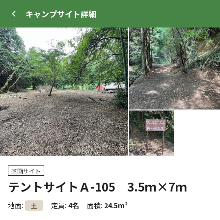
キャンプサイト
詳細
ログイン
メニュー
+
28
トップ
サイト・宿泊施設
キャンプ場情報
区画サイト
テントサイトＡ-105 3.5ｍ×7ｍ
WEB予約可能
キャンプサイト
地面
:
定員
:
4名
面積
:
24.5m²
土
27
人