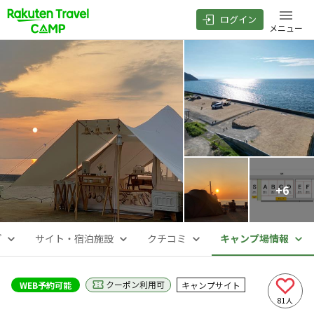
ログイン
メニュー
+
6
プ
サイト・宿泊施設
クチコミ
キャンプ場情報
クーポン利用可
WEB予約可能
キャンプサイト
81
人