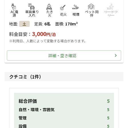
AC電
車両乗り
たき
ペット同
リードフ
花火
喫煙
源
入れ
火
伴
リー
地面
:
定員
:
6名
面積
:
170m²
土
3,000
料金目安：
円/
泊
※利用日、人数によって変動する場合があります。
詳細・空き確認
クチコミ（
1
件）
総合評価
5
自然・環境・雰囲気
5
管理
5
設備
5