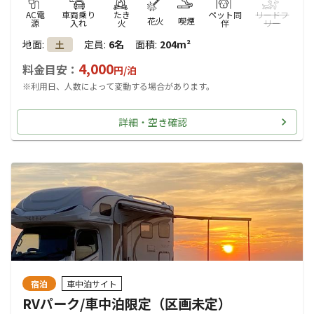
AC電
車両乗り
たき
ペット同
リードフ
花火
喫煙
源
入れ
火
伴
リー
地面
:
定員
:
6名
面積
:
204m²
土
4,000
料金目安：
円/
泊
※利用日、人数によって変動する場合があります。
詳細・空き確認
宿泊
車中泊サイト
RVパーク/車中泊限定（区画未定）