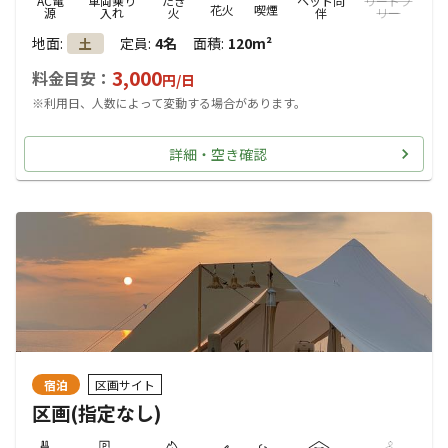
AC電
車両乗り
たき
ペット同
リードフ
花火
喫煙
源
入れ
火
伴
リー
地面
:
定員
:
4名
面積
:
120m²
土
3,000
料金目安：
円/
日
※利用日、人数によって変動する場合があります。
詳細・空き確認
宿泊
区画サイト
区画(指定なし)