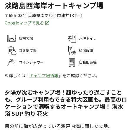
淡路島西海岸オートキャンプ場
〒656-0341
兵庫県
南あわじ市
津井1319-1
Googleマップで見る
灰捨て場
水洗トイレ
ゴミ捨て場
給湯設備
コインシャワー
自動販売機
※詳しくは「
キャンプ場情報
」をご確認ください。
夕陽が沈むキャンプ場！超ゆったり過ごすこと
も、グループ利用もできる特大区画も。最高のロ
ケーションで満喫するオートキャンプ場！ 海水
浴 SUP 釣り 花火
目の前に海が広がっている瀬戸内海に面した立地。