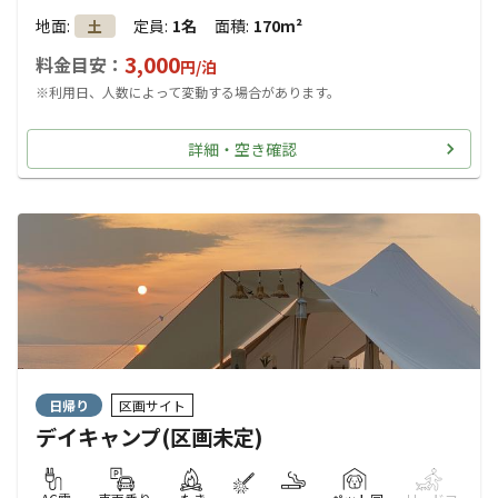
地面
:
定員
:
1名
面積
:
170m²
土
3,000
料金目安：
円/
泊
※利用日、人数によって変動する場合があります。
詳細・空き確認
日帰り
区画サイト
デイキャンプ(区画未定)