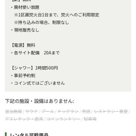
・廃材使い放題
※1区画焚火台1台まで、焚火へのご利用限定
※持ち込みの場合、制限なし
・現地販売なし
【電源】無料
・各サイト配備 20Aまで
【シャワー】1時間500円
・事前予約制
・コイン式ではございません
下記の施設・設備はありません:
温浴施設
サウナ
プール
ドッグラン
売店
レストラン・食堂
/
/
/
/
/
/
アスレチック・遊具
コインランドリー
駐車場
/
/
レンタル可能用品