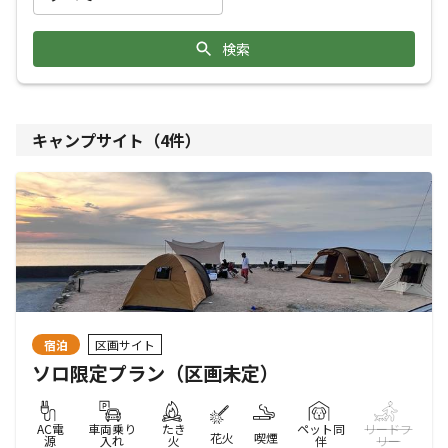
検索
キャンプサイト（
4
件）
宿泊
区画サイト
ソロ限定プラン（区画未定）
AC電
車両乗り
たき
ペット同
リードフ
花火
喫煙
源
入れ
火
伴
リー