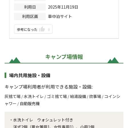
利用日
2025年11月19日
利用区画
車中泊サイト
参考になった
0
キャンプ場情報
場内共用施設・設備
キャンプ場利用者が利用できる施設・設備:
灰捨て場
水洗トイレ
ゴミ捨て場
給湯設備
炊事場
コインシ
/
/
/
/
/
ャワー
自動販売機
/
・水洗トイレ ウォシュレット付き
洋式2個（男女兼用1、女性専用1）、小用1個