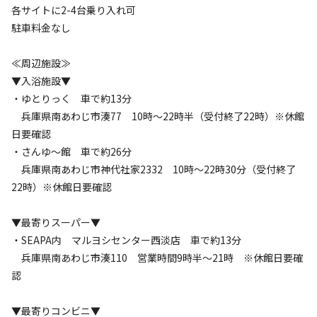
各サイトに2-4台乗り入れ可
駐車料金なし
≪周辺施設≫
▼入浴施設▼
・ゆとりっく 車で約13分
兵庫県南あわじ市湊77 10時～22時半（受付終了22時）※休館
日要確認
・さんゆ～館 車で約26分
兵庫県南あわじ市神代社家2332 10時～22時30分（受付終了
22時）※休館日要確認
▼最寄りスーパー▼
・SEAPA内 マルヨシセンター西淡店 車で約13分
兵庫県南あわじ市湊110 営業時間9時半～21時 ※休館日要確
認
▼最寄りコンビニ▼