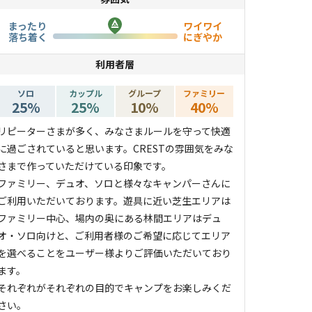
まったり
ワイワイ
落ち着く
にぎやか
利用者層
ソロ
カップル
グループ
ファミリー
25
%
25
%
10
%
40
%
リピーターさまが多く、みなさまルールを守って快適
に過ごされていると思います。CRESTの雰囲気をみな
さまで作っていただけている印象です。
ファミリー、デュオ、ソロと様々なキャンパーさんに
ご利用いただいております。遊具に近い芝生エリアは
ファミリー中心、場内の奥にある林間エリアはデュ
オ・ソロ向けと、ご利用者様のご希望に応じてエリア
を選べることをユーザー様よりご評価いただいており
ます。
それぞれがそれぞれの目的でキャンプをお楽しみくだ
さい。