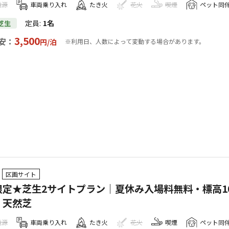
電源
車両乗り入れ
たき火
花火
喫煙
ペット同
定員
:
1名
芝生
3,500
安：
円/
泊
※利用日、人数によって変動する場合があります。
区画サイト
限定★芝生2サイトプラン｜夏休み入場料無料・標高10
・天然芝
電源
車両乗り入れ
たき火
花火
喫煙
ペット同