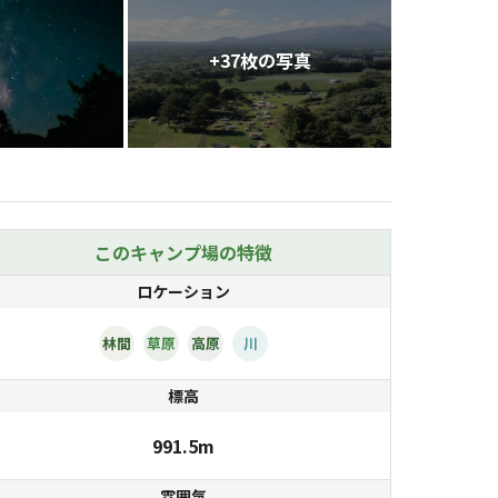
+
37
枚の写真
このキャンプ場の特徴
ロケーション
林間
草原
高原
川
標高
991.5m
雰囲気