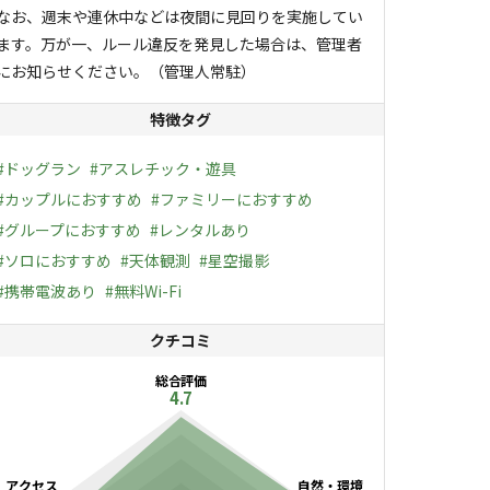
なお、週末や連休中などは夜間に見回りを実施してい
ます。万が一、ルール違反を発見した場合は、管理者
にお知らせください。（管理人常駐）
特徴タグ
#
ドッグラン
#
アスレチック・遊具
#
カップルにおすすめ
#
ファミリーにおすすめ
#
グループにおすすめ
#
レンタルあり
#
ソロにおすすめ
#
天体観測
#
星空撮影
#
携帯電波あり
#
無料Wi-Fi
クチコミ
総合評価
4.7
アクセス
自然・環境