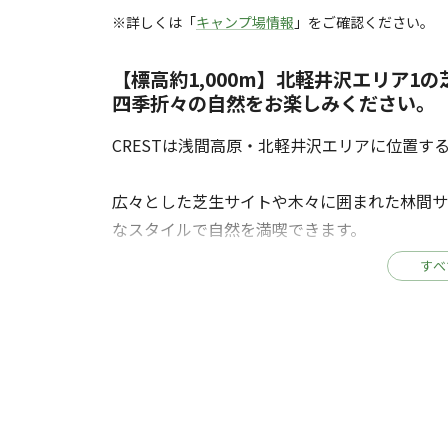
※詳しくは「
キャンプ場情報
」をご確認ください。
【標高約1,000m】北軽井沢エリア1
四季折々の自然をお楽しみください。
CRESTは浅間高原・北軽井沢エリアに位置する
広々とした芝生サイトや木々に囲まれた林間サイ
なスタイルで自然を満喫できます。
小さなお子さま連れのファミリーからソロ、デ
すべ
時間」を大切にしています。
朝は澄んだ空気に包まれ、夜は満天の星空を眺
りと流れる時間をお楽しみください。
またCRESTの周りにも魅力ある場所がたくさ