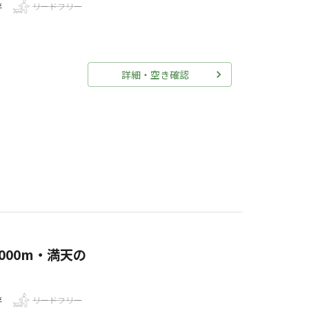
伴
リードフリー
詳細・空き確認
00m・満天の
伴
リードフリー