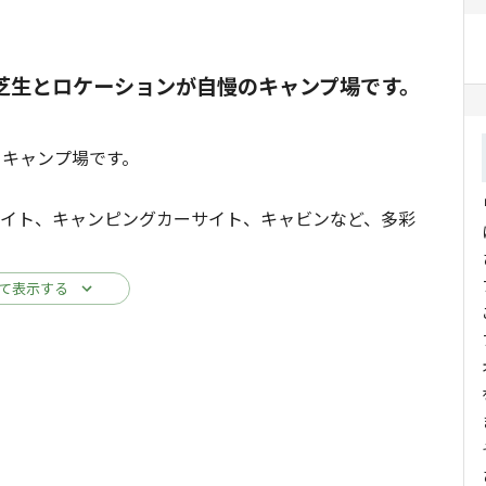
の芝生とロケーションが自慢のキャンプ場です。
キャンプ場です。
ト、キャンピングカーサイト、キャビンなど、多彩
ュオ、愛犬とのキャンプまで、それぞれの「心地よい
て表示する
めながら焚き火を囲む。都会では味わえない、ゆった
んありますので、この地域まるごと楽しんでいって欲し