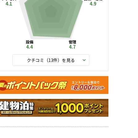
4.1
4.9
設備
管理
4.4
4.7
クチコミ（
13
件）を見る
ャンペーン