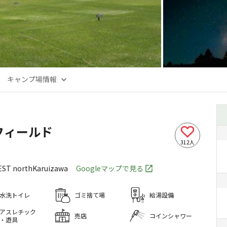
キャンプ場情報
フィールド
312
人
ST northKaruizawa
Googleマップで見る
水洗トイレ
ゴミ捨て場
給湯設備
アスレチック
売店
コインシャワー
・遊具