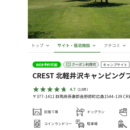
トップ
サイト・宿泊施設
クチコミ
クーポン利用可
WEB予約可能
キャンプサイト
CREST 北軽井沢キャンピング
4.7
（
13
件）
〒377-1411
群馬県
吾妻郡
長野原町応桑1544-139
CRE
灰捨て場
ドッグラン
コインランドリー
駐車場