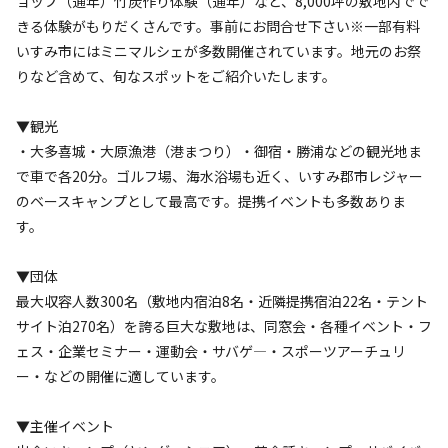
ョップ（通年）竹炭作り体験（通年）など、8,000坪の敷地内でで
キャンプ場からのお知らせ
きる体験がもりだくさんです。事前にお問合せ下さい※一部有料
いすみ市にはミニマルシェが多数開催されています。地元のお祭
2026.5.22
更新
りなど含めて、旬なスポットをご紹介いたします。
【源氏ぼたる鑑賞】・・・５月下旬から６月中旬までホタル
▼観光
観賞が出来ますhttps://www.isumi-
・大多喜城・大原漁港（港まつり）・御宿・勝浦などの観光地ま
kankou.com/pdf/hotaru2024.pdf

で車で各20分。ゴルフ場、海水浴場も近く、いすみ郡市レジャー
のベースキャンプとして最高です。提携イベントも多数ありま
【ペット同伴】・・・小型犬は無料です。中型犬以上（10kg
す。
以上）550円/匹にて同伴可能です。お電話メールにてお申し
込みを承ります。※リードを使用し、マナーを守ってお楽し
▼団体
みください。

最大収容人数300名（敷地内宿泊8名・近隣提携宿泊22名・テント
サイト泊270名）を誇る巨大な敷地は、同窓会・各種イベント・フ
【イベント利用】・・・1000人規模のイベント開催（マルシ
ェス・企業セミナー・運動会・サバゲ―・スポーツアーチュリ
ェ・オフ会・サバゲ―・同窓会・研修）に対応可能です。事
ー・などの開催に適しています。
前の打ち合わせをお願いいたします。
▼主催イベント