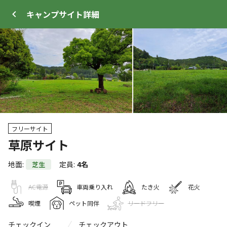
キャンプサイト
詳細
ログイン
メニュー
フリーサイト
+
10
草原サイト
地面
:
定員
:
4名
芝生
プ
サイト・宿泊施設
クチコミ
キャンプ場情報
AC電源
車両乗り入れ
たき火
花火
喫煙
ペット同伴
リードフリー
WEB予約可能
キャンプサイト
宿泊施設
316
人
チェックイン
チェックアウト