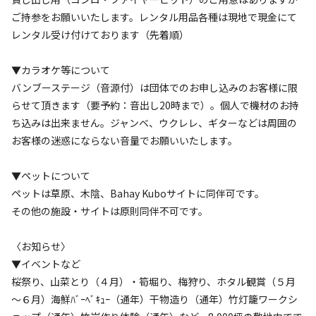
4.0
3.9
ご持参をお願いいたします。レンタル用品各種は現地で現金にて
レンタル受け付けております（先着順）
▼カラオケ等について
バンブーステージ（音源付）は団体でのお申し込みのお客様に限
設備
管理
らせて頂きます（要予約：音出し20時まで）。個人で機材のお持
4.0
4.1
ち込みは出来ません。ジャンベ、ウクレレ、ギターなどは周囲の
お客様の迷惑にならない音量でお願いいたします。
クチコミ（
12
件）を見る
▼ペットについて
キャンペーン
ペットは草原、木陰、Bahay Kuboサイトに同伴可です。
その他の施設・サイトは原則同伴不可です。
〈お知らせ〉
▼イベントなど
桜祭り、山菜とり（４月）・筍堀り、梅狩り、ホタル観賞（５月
～６月）海鮮ﾊﾞｰﾍﾞｷｭｰ（通年）干物造り（通年）竹灯籠ワークシ