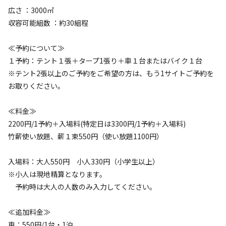
ホタルの里の特等席！幻想的なホタル鑑賞と、遮るものの
広さ ：3000㎡
ない満天の星空を同時に堪能できます。
収容可能組数 ：約30組程
【どなたでも大歓迎】
すべて表示する
≪予約について≫
賑やかに楽しむファミリーキャンプ、静かに自然と向き合
１予約：テント１張＋タープ1張り＋車１台またはバイク１台
うソロキャンプ、仲間と語らうグループキャンプまで、あ
※テント2張以上のご予約をご希望の方は、もう1サイトご予約を
らゆるスタイルに柔軟に対応します。
このキャンプ場の特徴
お取りください。
ロケーション
≪料金≫
【イベント利用・貸切もOK】
2200円/1予約＋入場料(特定日は3300円/1予約＋入場料)
広々とした敷地を活かし、各種イベント、オフ会、集まり
林間
草原
公園
竹薪使い放題、薪１束550円（使い放題1100円）
の場としてもご利用いただけます（お気軽にご相談くださ
標高
い）。
入場料：大人550円 小人330円（小学生以上）
30.6m
※小人は現地精算となります。
観光地や海へのアクセス（車で２０分）もよく、いすみ市
予約時は大人の人数のみ入力してください。
雰囲気
を満喫するのに最高の立地です。
≪追加料金≫
まったり
ワイワイ
車：550円/1台・1泊