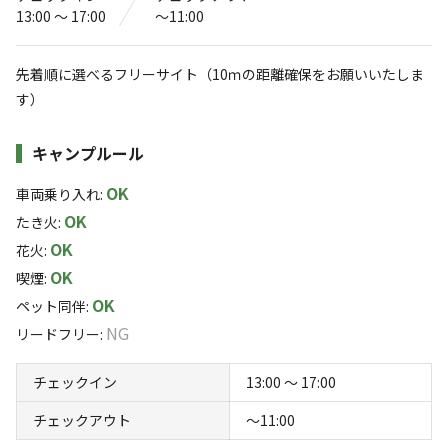
Bamboo Camp Site 『いすみ源氏ぼ
13:00 〜 17:00
〜11:00
たるの里』
先着順に選べるフリーサイト（10ｍの距離確保をお願いいたしま
4.3
（
12
件）
す）
〒298-0025
千葉県
いすみ市
山田4081-8
Googleマップで見る
施設詳細
キャンプルール
灰捨て場
水洗トイレ
OK
車両乗り入れ
:
OK
たき火
:
駐車場
コインシャワー
OK
花火
:
※詳しくは「
キャンプ場情報
」をご確認ください。
OK
喫煙
:
OK
ペット同伴
:
当施設は「山田源氏ぼたるの里」の中央に位置
NG
リードフリー
:
する、竹の家（Bahay Kubo）とキャンプファイ
ヤーサークルが魅力のキャンプ場です。
チェックイン
13:00 〜 17:00
【絶景のロケーション】
チェックアウト
〜11:00