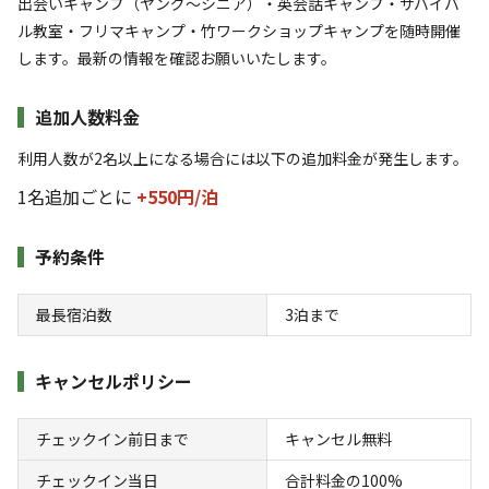
出会いキャンプ（ヤング～シニア）・英会話キャンプ・サバイバ
ル教室・フリマキャンプ・竹ワークショップキャンプを随時開催
します。最新の情報を確認お願いいたします。
空き状況検索
追加人数料金
利用タイプ
利用人数が2名以上になる場合には以下の追加料金が発生します。
宿泊
日帰り
1名追加ごとに
+550円/
泊
チェックイン
チェックアウト
予約条件
利用人数
最長宿泊数
3
泊まで
検索対象
キャンセルポリシー
検索
チェックイン前日まで
キャンセル無料
チェックイン当日
合計料金の100%