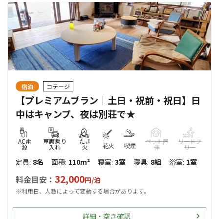
宿泊
コテージ
【プレミアムプラン｜土日・祝前・祝日】日
中はキャンプ、夜は別荘で★
AC電
車両乗り
たき
ペット同
リードフ
花火
喫煙
源
入れ
火
伴
リー
定員
:
8名
面積
:
110m²
寝室
:
3室
寝具
:
8組
浴室
:
1室
32,000
料金目安：
円/
泊
※利用日、人数によって変動する場合があります。
詳細・空き確認