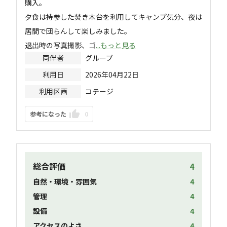
購入。

夕食は持参した焚き木台を利用してキャンプ気分、夜は
居間で団らんして楽しみました。

退出時の写真撮影、ゴ
...もっと見る
同伴者
グループ
利用日
2026年04月22日
利用区画
コテージ
参考になった
0
総合評価
4
自然・環境・雰囲気
4
管理
4
設備
4
アクセスのよさ
4