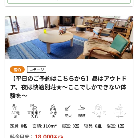
宿泊
コテージ
【平日のご予約はこちらから】昼はアウトド
ア、夜は快適別荘★～ここでしかできない体
験を～
AC電
車両乗り
たき
ペット同
リードフ
花火
喫煙
源
入れ
火
伴
リー
定員
:
8名
面積
:
110m²
寝室
:
3室
寝具
:
8組
浴室
:
1室
18,000
料金目安：
円/
泊