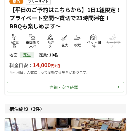
宿泊
フリーサイト
【平日のご予約はこちらから】1日1組限定！
プライベート空間～貸切で23時間滞在！
BBQも楽しめます～
AC電
車両乗り
たき
ペット同
リードフ
花火
喫煙
源
入れ
火
伴
リー
地面
:
定員
:
10名
芝生
14,000
料金目安：
円/
泊
※利用日、人数によって変動する場合があります。
詳細・空き確認
宿泊施設（
3
件）