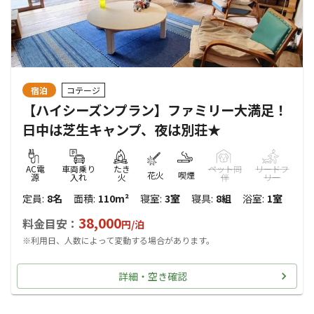
宿泊
コテージ
【ハイシーズンプラン】ファミリー大満足！
日中は芝生キャンプ、夜は別荘★
AC電
車両乗り
たき
ペット同
リードフ
花火
喫煙
源
入れ
火
伴
リー
定員
:
8名
面積
:
110m²
寝室
:
3室
寝具
:
8組
浴室
:
1室
38,000
料金目安：
円/
泊
※利用日、人数によって変動する場合があります。
詳細・空き確認