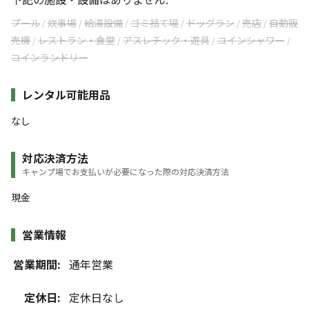
プール
炊事場
給湯設備
ゴミ捨て場
ドッグラン
売店
自動販
/
/
/
/
/
/
売機
レストラン・食堂
アスレチック・遊具
コインシャワー
/
/
/
/
コインランドリー
レンタル可能用品
なし
対応決済方法
キャンプ場でお支払いが必要になった際の対応決済方法
現金
営業情報
営業期間:
通年営業
定休日:
定休日なし