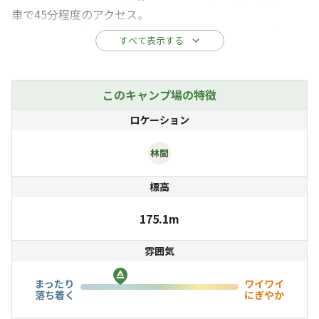
車で45分程度のアクセス。
しかしそこは鹿やイノシシがたくさん住む、名峰「鹿野
すべて表示する
山」山腹の静かな環境。
「テントサウナ」を楽しんだり「ピザ窯」でピザを焼いた
このキャンプ場の特徴
り、使い方は自由自在。
ロケーション
一日一組の贅沢な時間をお楽しみください！
林間
敷地は1600㎡と広大です（そのほかに6000㎡の山
標高
も！）。テントを張る場所も自由自在。
都心から近いのに、星空は驚くほどきれいです。庭の中央
175.1m
の焚き火ピットを囲んで星座鑑賞はいかがですか。
雰囲気
家族や仲間と、楽しい時間を過ごしてください。
まったり
ワイワイ
落ち着く
にぎやか