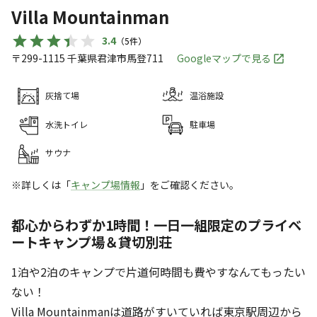
Villa Mountainman
3.4
（
5
件）
〒299-1115
千葉県
君津市
馬登711
Googleマップで見る
灰捨て場
温浴施設
水洗トイレ
駐車場
サウナ
※詳しくは「
キャンプ場情報
」をご確認ください。
都心からわずか1時間！一日一組限定のプライベ
ートキャンプ場＆貸切別荘
1泊や2泊のキャンプで片道何時間も費やすなんてもったい
ない！
Villa Mountainmanは道路がすいていれば東京駅周辺から