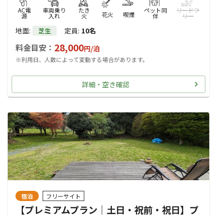
AC電
車両乗り
たき
ペット同
リードフ
花火
喫煙
源
入れ
火
伴
リー
地面
:
定員
:
10名
芝生
28,000
料金目安：
円/
泊
※利用日、人数によって変動する場合があります。
詳細・空き確認
宿泊
フリーサイト
【プレミアムプラン｜土日・祝前・祝日】プ