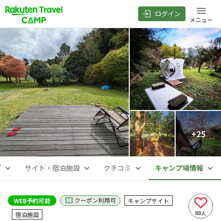
ログイン
メニュー
+
25
プ
サイト・宿泊施設
クチコミ
キャンプ場情報
クーポン利用可
WEB予約可能
キャンプサイト
88
人
宿泊施設