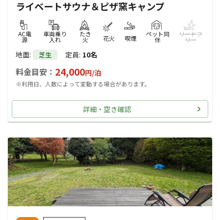
ライベートサウナ＆ピザ窯キャンプ
AC電
車両乗り
たき
ペット同
リードフ
花火
喫煙
源
入れ
火
伴
リー
地面
:
定員
:
10名
芝生
24,000
料金目安：
円/
泊
※利用日、人数によって変動する場合があります。
詳細・空き確認