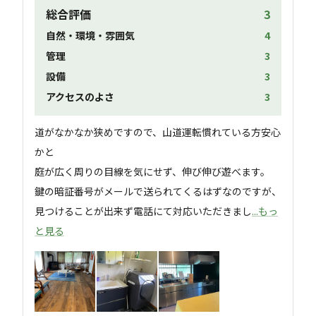
総合評価
3
自然・環境・雰囲気
4
管理
3
設備
3
アクセスのよさ
3
道がなかなか狭めですので、山道運転慣れている方安心
かと

庭が広く周りの目線を気にせず、伸び伸び遊べます。

鍵の暗証番号がメールで送られてくるはずなのですが、
見つけることが出来ず電話にて対応いただきまし
...もっ
と見る