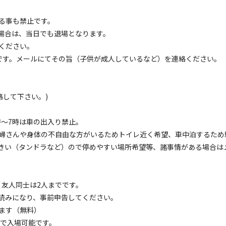
。

る事も禁止です。
す。

場合は、当日でも退場となります。
人：1,100円/子供1人：550円）※現地清算

ください。
です。メールにてその旨（子供が成人しているなど）を連絡ください。
円/1泊）※現地清算・繁忙期は場外の可能性もあります。

絡して下さい。)
時～7時は車の出入り禁止。
婦さんや身体の不自由な方がいるためトイレ近く希望、車中泊するため
空き状況検索
きい（タンドラなど）ので停めやすい場所希望等、諸事情がある場合は
ェックアウト
利用人数
・友人同士は2人までです。
読みになり、事前申告してください。
ます（無料）
まで入場可能です。