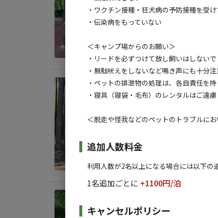
・ワクチン接種・狂犬病の予防接種を受け
AC
・伝染病をもっていない
地面
:
料金目
＜キャンプ場からのお願い＞
・リードを必ずつけて放し飼いはしないで
・無駄吠えをしないなど鳴き声にも十分注
・ペットの排泄物の処理は、各自責任を持
宿泊
・寝具（寝袋・毛布）のレンタルはご遠慮
オー
AC
＜脱走や怪我などのペットのトラブルにお
地面
:
追加人数料金
料金目
利用人数が2名以上になる場合には以下の
1名追加ごとに
+1100円/
泊
宿泊
キャンセルポリシー
広々