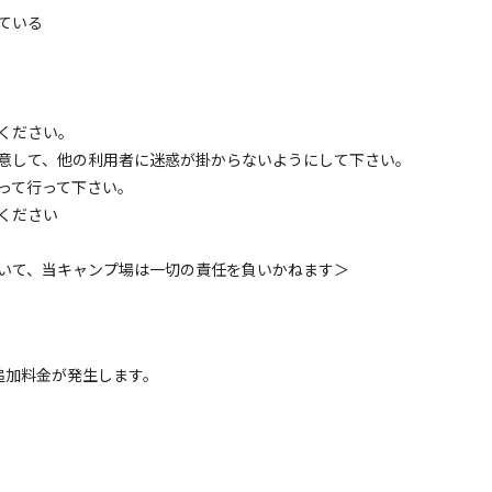
ている
電源
車両乗り入れ
たき火
花火
喫煙
ペット同
定員
:
5名
面積
:
56m²
砂利
5,500
安：
円/
泊
※利用日、人数によって変動する場合があります。
ください。
意して、他の利用者に迷惑が掛からないようにして下さい。
って行って下さい。
区画サイト
ください
トキャンプハンモックサイト※幼児は3才～未就学児
電源
車両乗り入れ
たき火
花火
喫煙
ペット同
いて、当キャンプ場は一切の責任を負いかねます＞
定員
:
5名
面積
:
50m²
砂利
6,600
安：
円/
泊
※利用日、人数によって変動する場合があります。
追加料金が発生します。
区画サイト
電源つきサイト※幼児は3才～未就学児までが対象