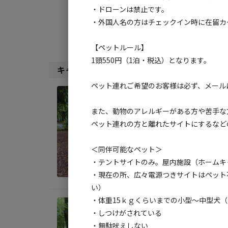
検索対象:
・ドローンは禁止です。
・外国人名の方はチェックイン時に在留カ
すべて
キャンプサ
【ペットルール】
1頭550円（1泊・税込）となります。
キャンプサイト（
4
件）
ペット連れご希望のお客様は必ず、メール
宿泊
オー
また、動物のアレルギーがある方や苦手な
ペット連れの方と離れたサイトにするなど
AC
地面
:
＜同伴可能なペット＞
・テントサイトのみ。屋内施設（ホームキ
料金目
・現在の所、広々電源つきサイトはペット
い）
・体重15ｋｇくらいまでの小型～中型犬
宿泊
・しつけがされている
オー
・無駄吠えしない