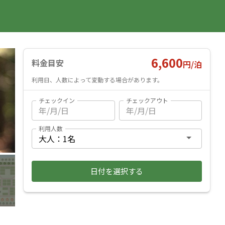
国内旅行
海外旅行
レンタカー
遊び・体験
旅行ガイド
お気に入り
予約確認
ヘルプ
ログイン
料金見積もり
6,600
料金目安
円/
泊
利用日、人数によって変動する場合があります。
チェックイン
チェックアウト
利用人数
日付を選択する