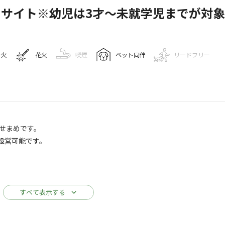
サイト※幼児は3才～未就学児までが対
き火
花火
喫煙
ペット同伴
リードフリー
キャンプ場情報
せまめです。
設営可能です。
154
人
ogleマップで見る
すべて表示する
ドッグラン
水洗トイレ
ゴミ捨て場
す。
アスレチック
駐車場
売店
ております。
・遊具