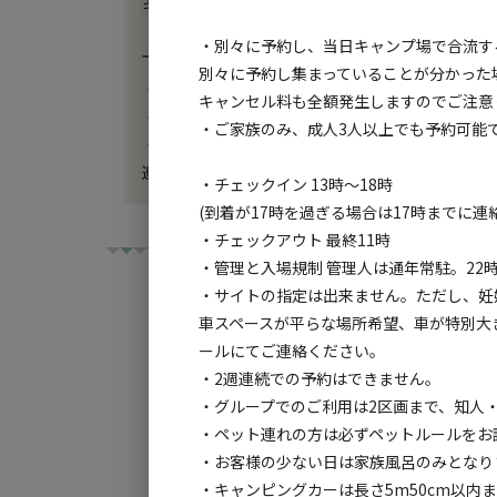
キャンセル料も全額発生しますのでご注意ください
・別々に予約し、当日キャンプ場で合流す
下記、該当される方は予約後にメールお願い致しま
別々に予約し集まっていることが分かった
・アーリーチェックイン、レイトチェックアウト（大人1
キャンセル料も全額発生しますのでご注意
・ペット連れの方（犬種・頭数）※現地清算

・ご家族のみ、成人3人以上でも予約可能
・車が予約サイト数より多い　（追加1台：1,100
連絡先：outdoor@kawazucamp.com
・チェックイン 13時～18時
(到着が17時を過ぎる場合は17時までに連
・チェックアウト 最終11時
・管理と入場規制 管理人は通年常駐。22
・サイトの指定は出来ません。ただし、妊
車スペースが平らな場所希望、車が特別大
ールにてご連絡ください。
チェックイン
チ
・2週連続での予約はできません。
・グループでのご利用は2区画まで、知人
・ペット連れの方は必ずペットルールをお
利用タイプ:
・お客様の少ない日は家族風呂のみとなり
宿泊
日帰り
・キャンピングカーは長さ5m50cm以内