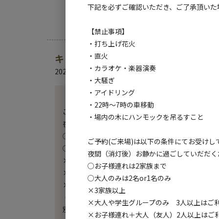
下記を必ずご確認いただき、ご了承頂いた
【禁止事項】
・打ち上げ花火
・直火
キャンプ場からのお知らせ
・カラオケ・楽器演奏
2025.2.20
更新
・大騒ぎ
・アイドリング
【重要】

・22時～7時の車移動
ご予約(ご来場)は以下の条件にてお受けしております
・場内の木にハンモックを吊るすこと
夜間（消灯後）お静かに過ごしていだだくため、ご
○お子様連れは2家族まで

ご予約(ご来場)は以下の条件にてお受けし
○大人のみは2名or1名のみ

夜間（消灯後）お静かに過ごしていだだく
×3家族以上

○お子様連れは2家族まで
×大人や学生グループのみ　3人以上はご利用できま
○大人のみは2名or1名のみ
×お子様連れ＋大人（友人）2人以上はご利用できま
×3家族以上
・別々に予約し、当日キャンプ場で合流する事も禁
×大人や学生グループのみ 3人以上はご
別々に予約し集まっていることが分かった場合は、
×お子様連れ＋大人（友人）2人以上はご