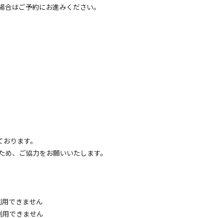
場合はご予約にお進みください。
。

協力をお願いいたします。

ております。
ため、ご協力をお願いいたします。
せん

せん

止です。

利用できません
当日でも退場となります。

利用できません