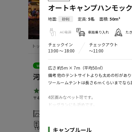
オートキャンプハンモック
地面
:
定員
:
5名
面積
:
50m²
砂利
AC電源
車両乗り入れ
た
チェックイン
チェックアウト
トップ
サイト・宿泊施設
クチコミ
13:00 〜 18:00
〜11:00
クーポン利用可
WEB予約可能
キャンプサイト
広さ 約5m × 7m（平均50㎡）
河津オートキャンプ場
備考 他のテントサイトよりも太めの杉があり
ツールームテントは長さ６ｍくらいまでなら
4.3
（
4
件）
4区画みなペット可です。
〒413-0502
静岡県
賀茂郡
河津町川津筏場555
Go
ドッグランにも近めです。
灰捨て場
温浴施設
サイト内にハンモックをつるすことができま
給湯設備
コインランドリー
カラビナとチェーンを付属品としてお貸しし
施設詳細
キャンプルール