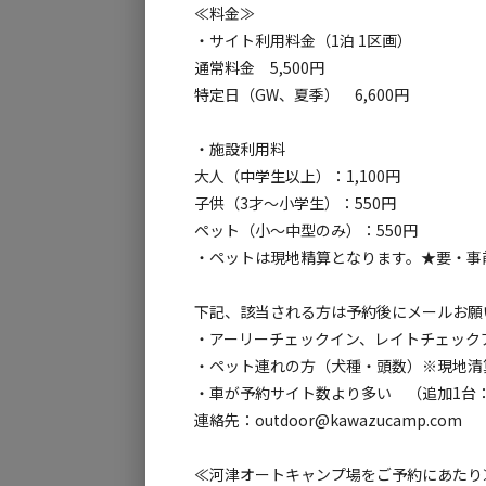
≪料金≫
③お湯の出る炊事場！清潔な場内
・サイト利用料金（1泊 1区画）
④大自然を楽しむ！キャンプ場周辺も充実！
通常料金 5,500円
特定日（GW、夏季） 6,600円
・施設利用料
大人（中学生以上）：1,100円
子供（3才～小学生）：550円
ペット（小～中型のみ）：550円
・ペットは現地精算となります。★要・事
下記、該当される方は予約後にメールお願
・アーリーチェックイン、レイトチェックアウ
・ペット連れの方（犬種・頭数）※現地清
・車が予約サイト数より多い （追加1台：
連絡先：outdoor@kawazucamp.com
≪河津オートキャンプ場をご予約にあたり