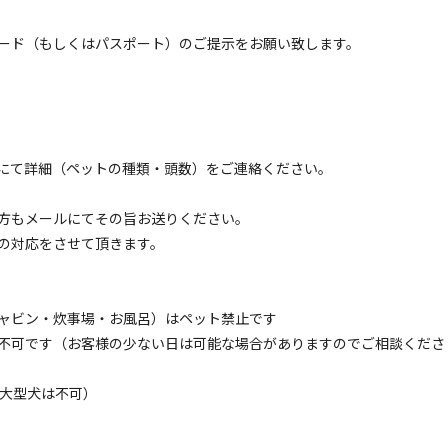
ード（もしくはパスポート）のご提示をお願い致します。
イトのみ
宿泊施設のみ
にて詳細（ペットの種類・頭数）をご連絡ください。
区画サイト
トキャンプサイト AC電源あり※幼児は3才～未就学
方もメールにてその旨お送りください。
の対応をさせて頂きます。
電源
車両乗り入れ
たき火
花火
喫煙
ペット同
定員
:
5名
面積
:
56m²
砂利
ャビン・炊事場・お風呂）はペット禁止です
6,600
安：
円/
泊
※利用日、人数によって変動する場合があります。
不可です（お客様の少ない日は可能な場合がありますのでご相談くださ
（大型犬は不可）
区画サイト
トキャンプサイト AC電源なし※幼児は3才～未就学