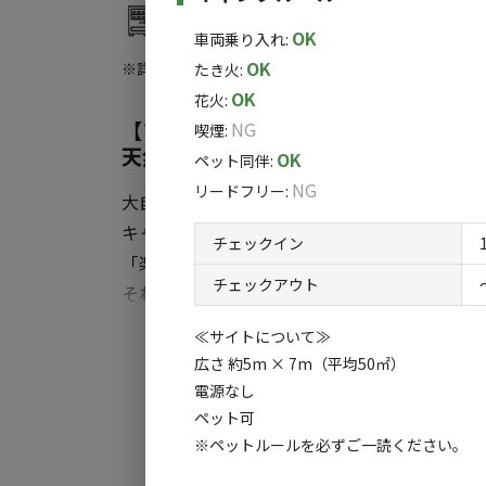
（ハンモックは付属しておりません。レンタルは
自動販売機
なお、電源はついておりません。
OK
車両乗り入れ
:
OK
※詳しくは「
キャンプ場情報
」をご確認ください。
たき火
:
ご予約(ご来場)は以下の条件にてお受けして
OK
花火
:
夜間（消灯後）お静かに過ごしていだだくた
【ソロ・ファミリーにおすすめ】少人
NG
喫煙
:
○お子様連れは2家族まで
天然温泉露天風呂も魅力！標高約400
OK
ペット同伴
:
○大人のみは2名or1名のみ
NG
リードフリー
:
×3家族以上
大自然に抱かれたキャンプ場で新しい体験、
×大人や学生グループのみ 3人以上はご利
キャンプに出る準備はできたか？
チェックイン
×お子様連れ＋大人（友人）2人以上はご利
「楽しい」「うれしい」「おもしろい」そんな
チェックアウト
それ以上のものがここには待っている。
・別々に予約し、当日キャンプ場で合流する
大人は子どもになり、子どもは大人になる。
すべ
別々に予約し集まっていることが分かった場
≪サイトについて≫
いつも、いつまでもこの夜のことは忘れない。
キャンセル料も全額発生しますのでご注意く
広さ 約5m × 7m（平均50㎡）
電源なし
河津オートキャンプ場の魅力
ペット可
①無料でリラックス♪天然温泉風呂
※ペットルールを必ずご一読ください。
②大満足のアクティビティ