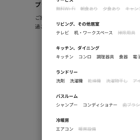
プライベートな空間で心休まる時間
無料Wi-Fi
朝食あり
夕食あり
キャン
ご家族やご友人と普段できないような話を
リビング、その他居室
過ごしください。
テレビ
机・ワークスペース
掃除用具
キッチン、ダイニング
キッチン
コンロ
調理器具
食器
電
ランドリー
洗剤
洗濯機
乾燥機
洗濯物干し
ア
バスルーム
シャンプー
コンディショナー
歯ブラ
冷暖房
エアコン
暖房設備