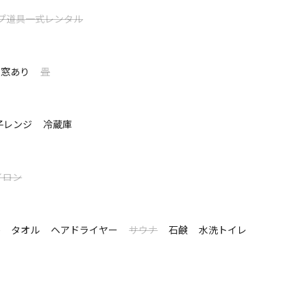
プ道具一式レンタル
したくなる場所。喧騒から離れ、ゆったりとした時間をお
窓あり
畳
子レンジ
冷蔵庫
イロン
キ
シ
タオル
ヘアドライヤー
サウナ
石鹸
水洗トイレ