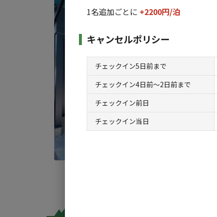
【1泊
1名追加ごとに
+2200円/
泊
AC
キャンセルポリシー
定員
:
4
料金目
チェックイン5日前まで
チェックイン4日前〜2日前まで
チェックイン前日
チェックイン当日