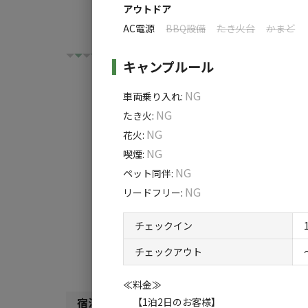
アウトドア
AC電源
BBQ設備
たき火台
かまど
キャンプルール
NG
車両乗り入れ
:
NG
たき火
:
チェックイン
チ
NG
花火
:
NG
喫煙
:
利用タイプ:
NG
ペット同伴
:
NG
宿泊
日帰り
リードフリー
:
検索対象:
チェックイン
すべて
キャンプサ
チェックアウト
≪料金≫
宿泊施設（
2
件）
【1泊2日のお客様】