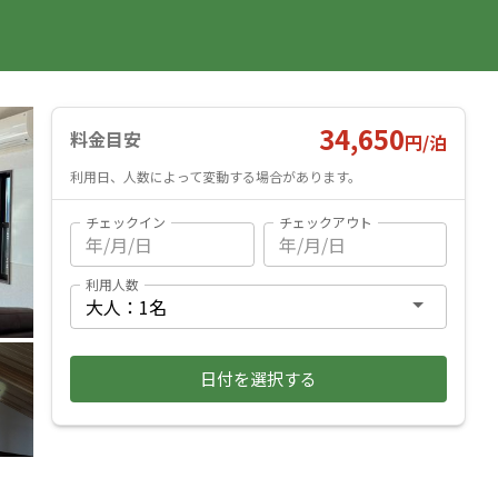
国内旅行
海外旅行
レンタカー
遊び・体験
旅行ガイド
お気に入り
予約確認
ヘルプ
ログイン
料金見積もり
34,650
料金目安
円/
泊
利用日、人数によって変動する場合があります。
チェックイン
チェックアウト
利用人数
日付を選択する