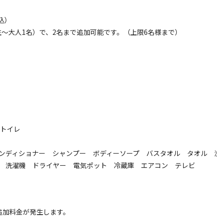
込）
コテージ
2日】貸別荘 La Villa Second 1号棟
学生～大人1名）で、2名まで追加可能です。（上限6名様まで）
電源
車両乗り入れ
たき火
花火
喫煙
ペット同
名
面積
:
84.63m²
寝室
:
1室
寝具
:
6組
浴室
:
1室
34,650
安：
円/
泊
※利用日、人数によって変動する場合があります。
付トイレ
ンディショナー シャンプー ボディーソープ バスタオル タオル 
 洗濯機 ドライヤー 電気ポット 冷蔵庫 エアコン テレビ
追加料金が発生します。
コテージ