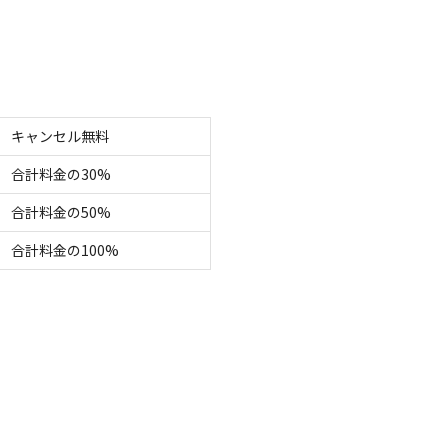
2日】貸別荘 La Villa Second 2号棟
電源
車両乗り入れ
たき火
花火
喫煙
ペット同
名
面積
:
62.27m²
寝室
:
1室
寝具
:
4組
浴室
:
1室
24,750
安：
円/
泊
※利用日、人数によって変動する場合があります。
キャンセル無料
合計料金の30%
合計料金の50%
合計料金の100%
キャンプ場情報