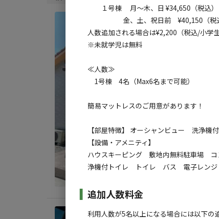
１号棟 月～木、日 ¥34,650（税込）
金、土、祝日前 ¥40,150（税
宿泊
【1泊
人数追加される場合は¥2,200（税込/小
※未就学児は無料
AC
≪人数≫
定員
:
6
1号棟 4名（Max6名まで可能）
料金目
簡易マットレスのご用意があります！
【部屋特徴】 オーシャンビュー 洗浄機
【設備・アメニティ】
ハウスキーピング 敷地内無料駐車場 コ
浄機付トイレ トイレ バス 電子レンジ
追加人数料金
利用人数が5名以上になる場合には以下の
宿泊