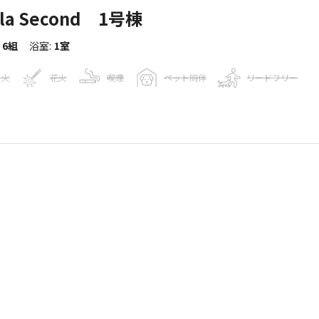
a Second 1号棟
6組
浴室
:
1室
き火
花火
喫煙
ペット同伴
リードフリー
報
。
21
人
gleマップで見る