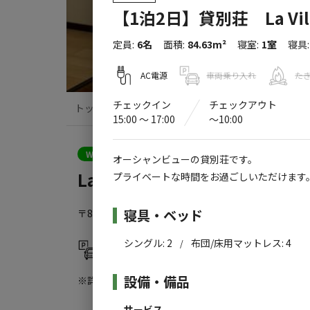
【1泊2日】貸別荘 La Vill
定員
:
6名
面積
:
84.63m²
寝室
:
1室
寝具
:
AC電源
車両乗り入れ
た
チェックイン
チェックアウト
トップ
サイト・宿泊施設
キャンプ場情
15:00 〜 17:00
〜10:00
クーポン利用可
WEB予約可能
宿泊施設
オーシャンビューの貸別荘です。
La Villa Second
プライベートな時間をお過ごしいただけます
施設詳細
寝具・ベッド
〒861-6102
熊本県
上天草市
松島町合津7105
Goo
シングル
:
2
布団/床用マットレス
:
4
/
駐車場
設備・備品
※詳しくは「
キャンプ場情報
」をご確認ください。
サービス