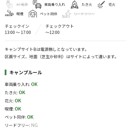
ヒストリーパーク塚原オートキャンプ
AC電源
車両乗り入れ
たき火
花火
場
喫煙
ペット同伴
リードフリー
〒515-3203
三重県
津市
美杉町下之川2820-2
チェックイン
チェックアウト
13:00 〜 17:00
〜12:00
Googleマップで見る
灰捨て場
水洗トイレ
キャンプサイトBは電源無しとなっています。
区画サイズ、地面（芝生か砂利）はサイトによって違います。
ゴミ捨て場
コインランドリー
施設詳細
アスレチック
キャンプルール
駐車場
・遊具
OK
車両乗り入れ
:
サウナ
売店
OK
たき火
:
コインシャワー
自動販売機
OK
花火
:
OK
喫煙
:
※詳しくは「
キャンプ場情報
」をご確認ください。
OK
ペット同伴
:
NG
谷は、まるごとナチュラルパーク！！
リードフリー
: