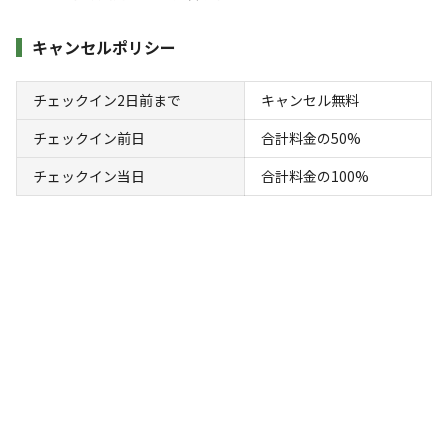
キャンペーン
キャンセルポリシー
チェックイン2日前まで
キャンセル無料
チェックイン前日
合計料金の50%
チェックイン当日
合計料金の100%
キャンプ場からのお知らせ
2025.3.25
更新
【シーズンイベント情報】

３月下旬～４月上旬　お花見

４月中旬～下旬　タケノコ掘り＆八重桜

５月　GWイベント

６月　蛍イベント

７月　七夕祭り

８月　お盆イベント
