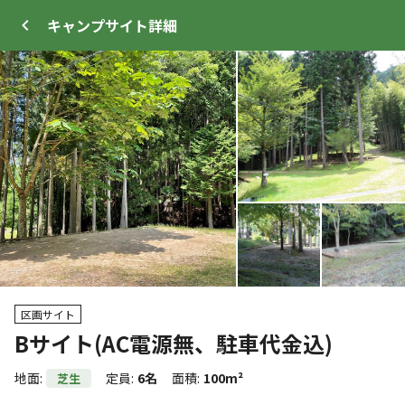
キャンプサイト
詳細
ログイン
メニュー
+
17
プ
サイト・宿泊施設
クチコミ
キャンプ場情報
区画サイト
Bサイト(AC電源無、駐車代金込)
クーポン利用可
WEB予約可能
キャンプサイト
地面
:
定員
:
6名
面積
:
100m²
芝生
123
人