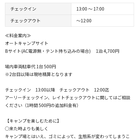
自然豊かな津市美杉町下之川にある2002年4月にオープン
チェックイン
13:00 〜 17:00
したオートキャンプ場です。
チェックアウト
〜12:00
広大な敷地内に川が流れ、ゆったりサイズのキャンプサイ
トも50区画（内ACサイト30区画）あり、釣りやバーベキ
≪料金案内≫
ューも楽しむことができます。子供用の遊具も整備されて
オートキャンプサイト
すべて表示する
います。
Bサイト(AC電源無・テント持ち込みの場合) 1泊 4,700円
気の合う仲間やファミリーで、大自然を満喫してくださ
場内車両駐車代 1台 500円
い。
このキャンプ場の特徴
※2台目以降は現地精算となります
ロケーション
チェックイン 13:00以降 チェックアウト 12:00迄
林間
公園
川
アーリーチェックイン、レイトチェックアウトに関してはご相談
ください（1時間 500円の追加料金有）
標高
【キャンプを楽しむために】
266.5m
○来た時よりも美しく
キャンプ場とはいえ、ゴミによって、生態系が変わってしまうこ
雰囲気