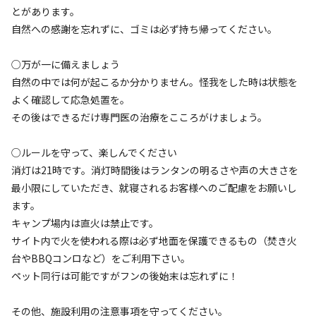
とがあります。
まったり
ワイワイ
自然への感謝を忘れずに、ゴミは必ず持ち帰ってください。
落ち着く
にぎやか
○万が一に備えましょう
利用者層
自然の中では何が起こるか分かりません。怪我をした時は状態を
よく確認して応急処置を。
ソロ
カップル
グループ
ファミリー
30
%
10
%
20
%
40
%
その後はできるだけ専門医の治療をこころがけましょう。
・休日はファミリーやデュオのお客様が多め
○ルールを守って、楽しんでください
・平日はソロや大人のみのお客様が多め
消灯は21時です。消灯時間後はランタンの明るさや声の大きさを
最小限にしていただき、就寝されるお客様へのご配慮をお願いし
特徴タグ
ます。
#
アスレチック・遊具
#
カップルにおすすめ
キャンプ場内は直火は禁止です。
#
ファミリーにおすすめ
#
グループにおすすめ
#
虫捕り
サイト内で火を使われる際は必ず地面を保護できるもの（焚き火
台やBBQコンロなど）をご利用下さい。
#
川遊び
#
ソロにおすすめ
#
天体観測
#
星空撮影
ペット同行は可能ですがフンの後始末は忘れずに！
#
携帯電波あり
その他、施設利用の注意事項を守ってください。