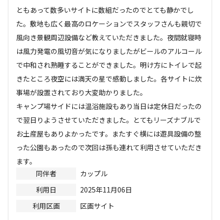
ともあって数多いサイトに数組だったのでとても静かでし
た。敷地も広く最高のロケーションでスタッフさんも親切で
風向き景観周辺設備など教えていただきました。夜間就寝時
は風力発電の風切音が気になりましたがビールのアルコール
で中和され熟睡することができました。明け方にトイレで起
きたところ夜空には満天の星で感動しました。各サイトに炊
事場が設置されており大変助かりました。

キャンプ場サイドには温浴施設もあり当日は定休日だったの
で翌日りようさせていただきました。とてもリーズナブルで
お土産屋もありよかったです。またすぐ横には遊具設備の整
った公園もあったので次回は孫も連れて利用させていただき
ます。
同伴者
カップル
利用日
2025年11月06日
利用区画
区画サイト