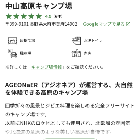
中山高原キャンプ場
4.9
（
6
件）
〒399-9101
長野県
大町市
美麻14902
Googleマップで見る
灰捨て場
水洗トイレ
駐車場
売店
※詳しくは「
キャンプ場情報
」をご確認ください。
AGEONaER（アジオネア）が運営する、大自然
を体験できる高原のキャンプ場
四季折々の⾵景とジビエ料理を楽しめる完全フリーサイト
のキャンプ場です。
以前にNHKのロケ地としても使⽤され、北欧⾵の雰囲気
や北海道の草原のような美しい高原が自慢です。