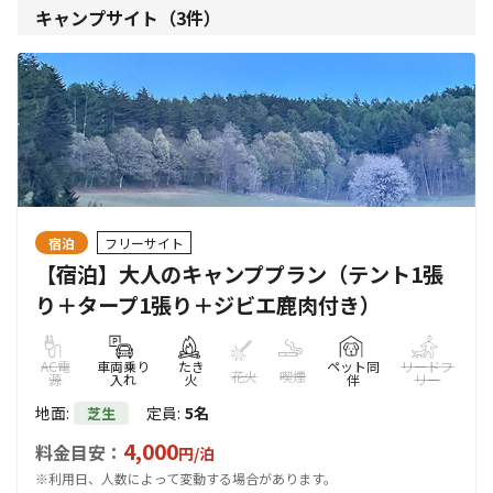
キャンプサイト（
3
件）
宿泊
フリーサイト
【宿泊】大人のキャンププラン（テント1張
り＋タープ1張り＋ジビエ鹿肉付き）
AC電
車両乗り
たき
ペット同
リードフ
花火
喫煙
源
入れ
火
伴
リー
地面
:
定員
:
5名
芝生
4,000
料金目安：
円/
泊
※利用日、人数によって変動する場合があります。