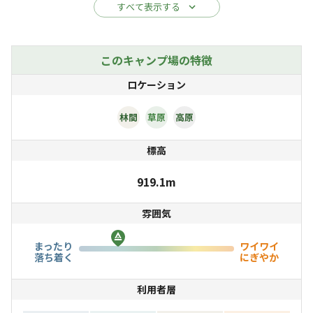
他のキャンプ場とは異なる自然環境をお楽しみいただけま
すべて表示する
す。
中山高原キャンプ場の運営元AGEONaER（アジオネア）
このキャンプ場の特徴
は、「自然を守る」「環境を守る」「自然と戯れてもら
ロケーション
う」をコンセプトにキャンプ場を運営しております。
自然の美しさを守り、環境にやさしいキャンプ場を提供
林間
草原
高原
し、訪れる皆さんに、自然とのふれあいを通じて心豊かな
標高
時間をお届けします。
地球を大切にし、自然と共に過ごし、思い出に残る体験を
919.1m
しませんか？
雰囲気
まったり
ワイワイ
落ち着く
にぎやか
利用者層