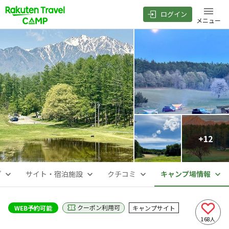
ログイン
メニュー
+
12
プ
サイト・宿泊施設
クチコミ
キャンプ場情報
クーポン利用可
WEB予約可能
キャンプサイト
168
人