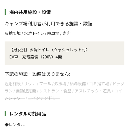
場内共用施設・設備
キャンプ場利用者が利用できる施設・設備:
灰捨て場
水洗トイレ
駐車場
売店
/
/
/
【男女別】水洗トイレ（ウォシュレット付）
EV車 充電設備（200V）4機
下記の施設・設備はありません:
温浴施設
サウナ
プール
炊事場
給湯設備
ゴミ捨て場
ドッグ
/
/
/
/
/
/
ラン
自動販売機
レストラン・食堂
アスレチック・遊具
コイ
/
/
/
/
ンシャワー
コインランドリー
/
レンタル可能用品
◆レンタル