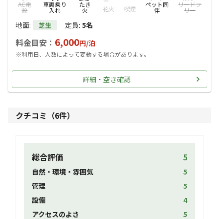
AC電
車両乗り
たき
ペット同
リードフ
花火
喫煙
源
入れ
火
伴
リー
地面
:
定員
:
5名
芝生
6,000
料金目安：
円/
泊
※利用日、人数によって変動する場合があります。
詳細・空き確認
クチコミ（
6
件）
総合評価
5
自然・環境・雰囲気
5
管理
5
設備
4
アクセスのよさ
5