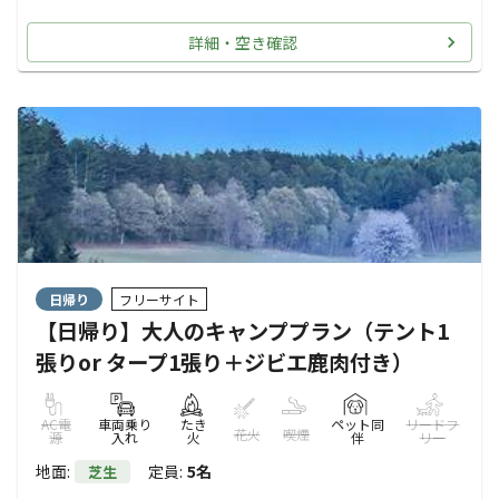
詳細・空き確認
日帰り
フリーサイト
【日帰り】大人のキャンププラン（テント1
張りor タープ1張り＋ジビエ鹿肉付き）
AC電
車両乗り
たき
ペット同
リードフ
花火
喫煙
源
入れ
火
伴
リー
地面
:
定員
:
5名
芝生