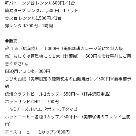
薪バトニング台 レンタル500円／1台
簡易タープ レンタル1,500円／1セット
焚火台 レンタル1,500円／1台
斧レンタル300円／1時間
◆販売
薪 １束（広葉樹）／1,000円（美麻珈琲ガレージ前にて無人販
売）もしくは管理棟にて１束（針葉樹）／500円※炭は事前にご用
意ください。
BBQ用アミ 1枚／300円
じびえ⼭賊（美⿇限定の⿅⾁使⽤の⼭賊焼き）／500円※要事前予
約
信州クラフトビール 1カップ／550円～（軽井沢限定品）
ホットサンド CHPT／700円
※Cチーズ､Hハム､Pポテト､Tタマゴ
ホットコーヒー各種 1カップ／500円〜（美麻珈琲のブレンド豆使
用）
アイスコーヒー 1カップ／600円