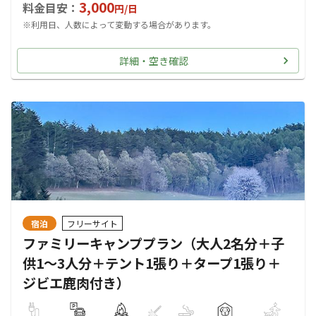
3,000
料金目安：
円/
日
※利用日、人数によって変動する場合があります。
詳細・空き確認
宿泊
フリーサイト
ファミリーキャンププラン（大人2名分＋子
供1～3人分＋テント1張り＋タープ1張り＋
ジビエ鹿肉付き）