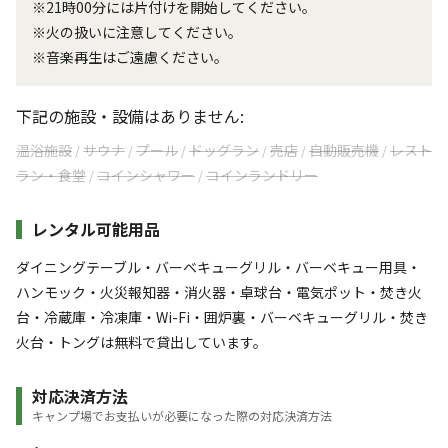
※21時00分には片付けを開始してください。
※火の扱いに注意してください。
※音楽再生はご遠慮ください。
下記の施設・設備はありません:
温浴施設
サウナ
プール
ドッグラン
売店
自動販売機
レスト
/
/
/
/
/
/
ラン・食堂
コインシャワー
コインランドリー
/
/
レンタル可能用品
ダイニングテーブル・バーベキューグリル・バーベキュー用具・
ハンモック・火災報知器・消火器・卓球台・電気ポット・焚き火
台・冷蔵庫・冷凍庫・Wi-Fi・囲炉裏・バーベキューグリル・焚き
火台・トングは無料で貸出しています。
対応決済方法
キャンプ場でお支払いが必要になった際の対応決済方法