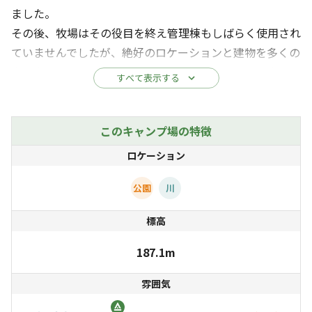
ました。
その後、牧場はその役目を終え管理棟もしばらく使用され
ていませんでしたが、絶好のロケーションと建物を多くの
方に楽しんでいただけるよう、宿泊施設として2023年に
すべて表示する
リフォームいたしました。
樹齢50年を超える丸太をふんだんに使用したログハウス
このキャンプ場の特徴
は重厚感があり、長い年月を経過した今でも、木の香りを
ロケーション
たたえ、訪れた人々の心を癒します。
公園
川
建物の頭上には秩父のシンボルとして有名なハープ橋がそ
標高
びえ、時期により美しくライトアップされます。
187.1m
宿泊者様は雨天でも安心の屋根付きイベントスペースをご
雰囲気
利用いただけます。焚火やバーベキューをしながら楽しい
ひと時をお過ごしください。（※21時まで）