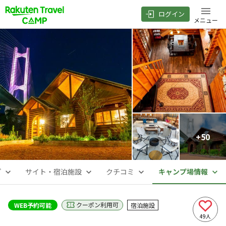
ログイン
メニュー
+
50
プ
サイト・宿泊施設
クチコミ
キャンプ場情報
クーポン利用可
WEB予約可能
宿泊施設
49
人