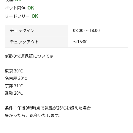
7,8月中のご利用者様へ

OK
ペット同伴
:
ご利用期間中に雨が降った場合、次回2泊目以降のサイト利
バーベキューセット
OK
リードフリー
:
用料を半額にさせていただきます！

セット内容：ドラム缶(土台)、綱、火箸、鉄板付き
チェックイン
08:00 〜 18:00
詳細はこちら
🌟《⛺AiMiX南乗鞍BASE　おすすめプラン》🌟

チェックアウト
〜15:00
2.☆おすすめ☆【朝夕2食付｜2名様用】手ぶらでキャンプ♪
❄️夏の快適保証について❄️
テントサイト

　　　　　＼＼通常：25,080円➡➡期間限定：22,000
東京 30℃
円！！！／／

名古屋 30℃
京都 31℃
上記の食事付プランが、7月末までの期間限定価格で販売
乗鞍 20℃
中！！！！

かなりお得！！👏👏食事内容も充実しているの破格です！！
条件：午後9時時点で気温が26℃を超えた場合
🥓🍚🍞🍔🍳

暑かったら、返金いたします。
是非、この機会に手ぶらでキャンプしてみてくださいね🌈🌞