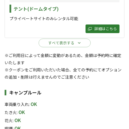
🔆すでに2026年も予約開始しております！お盆期間のご予約
テント(ドームタイプ)
も受付中🔆

プライベートサイトのみレンタル可能
🐕全区間ペットフリー

🐕‍🦺ノーリードサイト新設！

詳細はこちら
🐩ノーリードウッドチップサイト新設！

すべて表示する
　　　　＼＼営業期間：4月24日(金)～11月23日(月)／／　

※ご利用日によって金額に変動があるため、金額は予約時に確定
いたします
夏にご利用される皆様へ

※クーポンをご利用いただいた場合、全ての予約にてオプション
❄️夏の快適保証について❄️

の追加・削除は行えませんのでご注意ください
午後9時時点で気温が26℃を超えた場合、サイト利用料を返
キャンプルール
金いたします！

夏の快適さには自信がありますので、ぜひ当施設のご宿泊を
OK
車両乗り入れ
:
ご体験ください！

OK
たき火
:
OK
花火
:
☔雨降り特典について☔

OK
喫煙
: