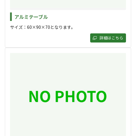
周辺には飛騨の清流が流れ、川遊びや乗鞍岳へのハイキン
※小学生未満は無料です。
グも可能！
林間
高原
アルミテーブル
【温泉入浴料】
標高
⚡全サイトAC電源完備で安心！
サイズ：60×90×70となります。
大人（中校生以上）1人440円/泊
キャンプ初心者の方や小さなお子様連れでも安心！全サイ
小人（小学生以下） 1人220円/泊
1,485.9m
詳細はこちら
トにAC電源を完備しています。スマホの充電はもちろ
※小学生未満は無料です。
雰囲気
ん、電気毛布や扇風機、調理家電などを使えば、キャンプ
◆管理棟には売店や自動販売機、サニタリーハウスがあります。
の快適さが格段にアップします！🔌
まったり
ワイワイ
落ち着く
にぎやか
🎒手ぶらで気軽にキャンプデビュー！
利用者層
当キャンプ場では、手ぶらで楽しめる宿泊プランが大充
実。面倒な設営や片付けに悩まされることなく、大自然の
ソロ
カップル
グループ
ファミリー
25
%
25
%
25
%
25
%
中での食事や焚き火を存分に楽しんでいただけます！🏕️
😋
特徴タグ
⛰️標高1,500mの「天然クーラー」
#
ドッグラン
#
上級者向け
#
初心者歓迎