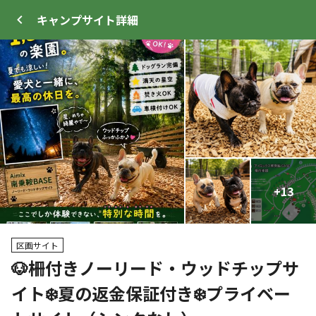
キャンプサイト
詳細
ログイン
メニュー
+
+
13
58
プ
サイト・宿泊施設
クチコミ
キャンプ場情報
区画サイト
🐶柵付きノーリード・ウッドチップサ
クーポン利用可
イト❄️夏の返金保証付き❄️プライベー
WEB予約可能
キャンプサイト
227
人
宿泊施設