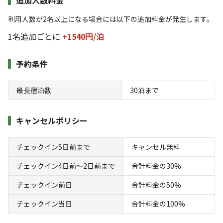
3,600
料金目安：
円/
泊
利用人数が2名以上になる場合には以下の追加料金が発生します。
※利用日、人数によって変動する場合があります。
車両追加料金
1名追加ごとに
+1540円/
泊
2台目以降は、車両1台毎に1650円/泊
詳細・空き確認
詳細はこちら
予約条件
最長宿泊数
30
泊まで
キャンセルポリシー
チェックイン5日前まで
キャンセル無料
宿泊
区画サイト
チェックイン4日前〜2日前まで
合計料金の30%
🐶柵付きノーリード・ウッドチップサイト❄️
チェックイン前日
合計料金の50%
夏の返金保証付き❄️プライベートサイト（シ
ンクなし）
チェックイン当日
合計料金の100%