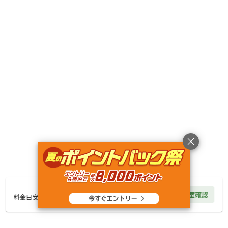
営業情報
営業期間:
シーズン営業
営業期間：4月24日(金)～11月23日(月)
定休日:
不定休
メンテナンス時
駐車場情報
利用者用駐車場あり (サイト内へ乗り入れOK)
2台目有料 (1650円税込)
近隣施設
4,840
円/
泊
空室確認
料金見積もり
料金目安
立ち寄り温泉
キャンプ場までのアクセス