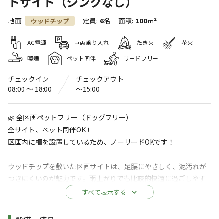
トサイト（シンクなし）
AiMiX南乗鞍BASE（旧：アイミックス
地面
:
定員
:
6名
面積
:
100m²
ウッドチップ
自然村南乗鞍オートキャンプ場）
AC電源
車両乗り入れ
たき火
花火
〒509-3401
岐阜県
高山市
高根町阿多野郷594
Googleマップで見る
喫煙
ペット同伴
リードフリー
チェックイン
チェックアウト
温浴施設
ドッグラン
08:00 〜 18:00
〜15:00
水洗トイレ
ゴミ捨て場
🌿 全区画ペットフリー（ドッグフリー）
コインランドリー
駐車場
全サイト、ペット同伴OK！
区画内に柵を設置しているため、ノーリードOKです！
サウナ
売店
コインシャワー
自動販売機
ウッドチップを敷いた区画サイトは、足腰にやさしく、泥汚れが
つきにくいのが魅力です。雨上がりでも比較的快適に過ごしやす
※詳しくは「
キャンプ場情報
」をご確認ください。
く、ワンちゃんも飼い主さんも心地よく過ごせます。
すべて表示する
ペットに優しいキャンプ場🐕‍🦺全区画ペットフリ
❄️ 夏は快適保証
施設詳細