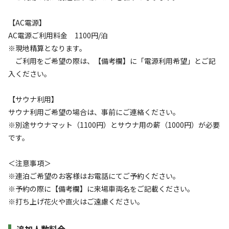
大人用チェアー
【AC電源】
詳細・空き確認
こちらは大人用となります。
AC電源ご利用料金 1100円/泊
詳細はこちら
※現地精算となります。
ご利用をご希望の際は、【備考欄】に「電源利用希望」とご記
その他
入ください。
【サウナ利用】
サウナ利用ご希望の場合は、事前にご連絡ください。
※別途サウナマット（1100円）とサウナ用の薪（1000円）が必要
です。
宿泊
区画サイト
🌟イチオシ🌟超トク‼夏限定(8/1～8/20まで)
＜注意事項＞
｜C 区画サイト｜星空絶景・標高1500m
※連泊ご希望のお客様はお電話にてご予約ください。
※予約の際に【備考欄】に来場車両名をご記載ください。
AC電
車両乗り
たき
ペット同
リードフ
※打ち上げ花火や直火はご遠慮ください。
花火
喫煙
源
入れ
火
伴
リー
地面
:
定員
:
4名
面積
:
100m²
芝生
追加人数料金