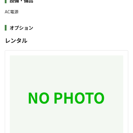
設備・備品
ーを導入❗️ウッドチップサイト&ノーリードサイ
午後9時時点で気温が26℃を超えた場合、サイト利用料を返金いた
ト開設‼️東京ドーム6個分の広大な敷地と乗鞍岳
AC電源
します。
中腹・標高1,500mの圧倒的な開放感が魅力！⛰️
※詳細はキャンプルールにてご確認ください。
全サイト電源完備！スタイルも自由自在！初心
オプション
者さんも安心！夜は手が届きそうな満天の星空
が広がり、心身ともに癒やされる極上の非日常
レンタル
▼ご利用料金
体験が待っています！✨
☆基本プランに以下のお一人様分は含んでおります。
・サイト利用料
✨『ほんとうに気持ちいいキャンプ場100』にも選出！
・施設維持管理料金
快適絶景な空間を目指してます！
・温泉入浴料
皆さまのお越しを心よりお待ちしております！
【プライベートサイト】
🌲森に抱かれたプライベート空間
1泊2日料金 5,000〜6,000円
すべて表示する
サイトは自然のカラマツに囲まれ、周りを気にせず過ごせ
※3泊以上の連泊ご希望のお客様はお電話にてご確認ください。
るプライベート空間を確保！星空が絶景🌟
【施設維持管理費】
本格的なブッシュクラフトから優雅なグランピングまで、
このキャンプ場の特徴
大人（中校生以上）1人1100円/泊
様々なキャンプスタイルが叶います。
ロケーション
小人（小学生以下）1人550円/泊