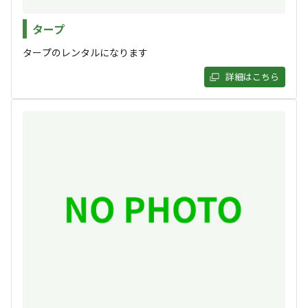
乗鞍岳中腹の涼しい気候は、まさに天然の避暑地！
#
カップルにおすすめ
#
ドローンOK
#
手ぶらキャンプ
※朝晩は冷え込むこともありますので、防寒対策はお忘れ
#
ファミリーにおすすめ
#
釣り
#
グループにおすすめ
タープ
なく！❄️
#
温泉
#
虫捕り
#
楽器演奏OK
#
夜景
#
川遊び
タープのレンタルになります
#
レンタルあり
#
ソロにおすすめ
#
絶景
#
天体観測
詳細はこちら
#
星空撮影
#
携帯電波あり
キャンペーン
キャンプ場からのお知らせ
2026.7.16
更新