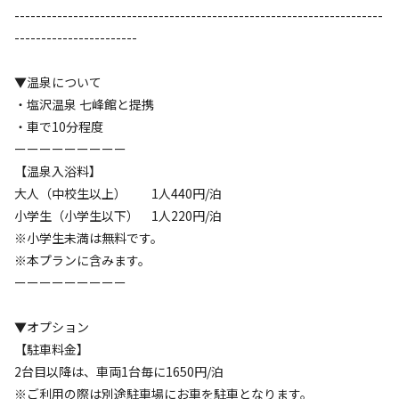
---------------------------------------------------------------------
キャンプサイト（
9
件）
大人用シュラフ1人用(封筒型)
-----------------------
こちらは大人用になります。
▼温泉について
詳細はこちら
・塩沢温泉 七峰館と提携
・車で10分程度
ーーーーーーーーー
【温泉入浴料】
大人（中校生以上） 1人440円/泊
宿泊
フリーサイト
小学生（小学生以下） 1人220円/泊
1.☆格安おすすめ☆フリーサイト❄️夏の返金
※小学生未満は無料です。
保証付き❄️
※本プランに含みます。
ーーーーーーーーー
AC電
車両乗り
たき
ペット同
リードフ
花火
喫煙
源
入れ
火
伴
リー
▼オプション
地面
:
定員
:
4名
芝生
【駐車料金】
2,750
料金目安：
2台目以降は、車両1台毎に1650円/泊
円/
泊
※ご利用の際は別途駐車場にお車を駐車となります。
※利用日、人数によって変動する場合があります。