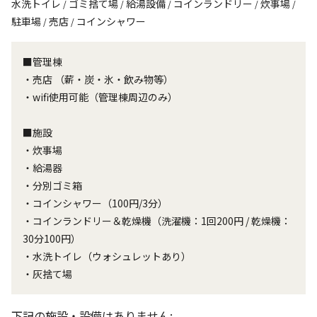
水洗トイレ
ゴミ捨て場
給湯設備
コインランドリー
炊事場
/
/
/
/
/
駐車場
売店
コインシャワー
/
/
■管理棟
・売店 （薪・炭・氷・飲み物等）
・wifi使用可能（管理棟周辺のみ）
■施設
・炊事場
・給湯器
・分別ゴミ箱
・コインシャワー（100円/3分）
・コインランドリー＆乾燥機（洗濯機：1回200円 / 乾燥機：
30分100円）
・水洗トイレ（ウォシュレットあり）
・灰捨て場
下記の施設・設備はありません: