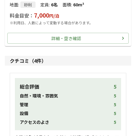
地面
:
定員
:
6名
面積
:
60m²
砂利
7,000
料金目安：
円/
泊
※利用日、人数によって変動する場合があります。
詳細・空き確認
クチコミ（
4
件）
総合評価
5
自然・環境・雰囲気
5
管理
5
設備
5
アクセスのよさ
5