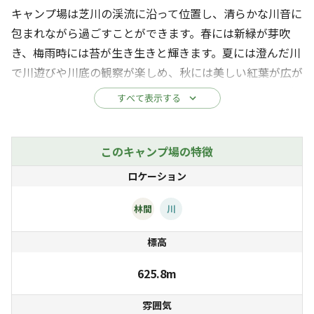
キャンプ場は芝川の渓流に沿って位置し、清らかな川音に
包まれながら過ごすことができます。春には新緑が芽吹
き、梅雨時には苔が生き生きと輝きます。夏には澄んだ川
で川遊びや川底の観察が楽しめ、秋には美しい紅葉が広が
ります。冬には澄み切った夜空が広がり、四季折々の自然
すべて表示する
の美しさを堪能できます。
場内には数十年の時を経て豊富に湧き出る富士山の湧き水
このキャンプ場の特徴
「セラビの泉」、10万年前の古富士火山の「女神の
ロケーション
岩」、そして300メートルにわたる苔むす岩々など、手つ
かずの自然が豊富に存在します。これらは子どもたちに触
林間
川
れさせたい貴重な自然です。
標高
「泉たんけんツアー」では、手つかずの自然の中をセラビ
625.8m
の泉まで楽しく解説しながらご案内します。マイナスイオ
雰囲気
ンに包まれ、パワースポットである女神の岩に触れ、「自