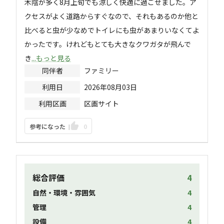
木陰が多く8月上旬でも涼しく快適に過ごせました。ア
クセスがよく道路からすぐなので、それもあるのか他と
比べると虫が少なめでトイレにも虫があまりいなくてよ
かったです。けれどもとても大きなクワガタが飛んで
き
...もっと見る
同伴者
ファミリー
利用日
2026年08月03日
利用区画
区画サイト
参考になった
0
総合評価
4
自然・環境・雰囲気
4
管理
4
設備
4