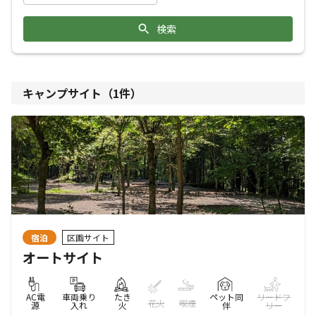
検索
キャンプサイト（
1
件）
宿泊
区画サイト
オートサイト
AC電
車両乗り
たき
ペット同
リードフ
花火
喫煙
源
入れ
火
伴
リー