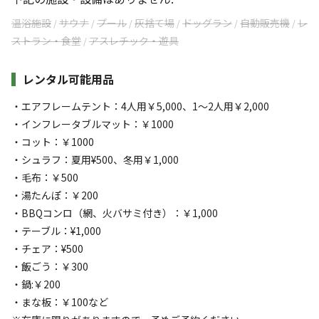
温浴施設
サウナ
プール
灰捨て場
ドッグラン
自動販売機
レ
/
/
/
/
/
/
ストラン・食堂
アスレチック・遊具
/
レンタル可能用品
・エアフレームテント：4人用￥5,000、1～2人用￥2,000
・インフレータブルマット：￥1000
・コット：￥1000
・シュラフ：夏用¥500、冬用￥1,000
・毛布：￥500
・湯たんぽ：￥200
・BBQコンロ（網、火バサミ付き）：￥1,000
・テーブル：¥1,000
・チェア：¥500
・飯ごう：￥300
・鍋:￥200
・まな板：￥100など