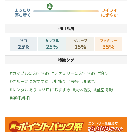
然の一部になる」体験をお楽しみください。
まったり
ワイワイ
落ち着く
にぎやか
場内の水道はすべて豊富に湧き出るセラビの泉の水を使用
利用者層
しています。おいしいミネラルウォーターで、ご飯や料
理、コーヒー・お茶の味をぜひお試しください。
ソロ
カップル
グループ
ファミリー
25
%
25
%
15
%
35
%
特徴タグ
#
カップルにおすすめ
#
ファミリーにおすすめ
#
釣り
#
グループにおすすめ
#
虫捕り
#
夜景
#
川遊び
#
レンタルあり
#
ソロにおすすめ
#
天体観測
#
星空撮影
#
無料Wi-Fi
キャンペーン