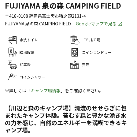
FUJIYAMA 泉の森 CAMPING FIELD
〒418-0108
静岡県
富士宮市
猪之頭2131-4
FUJIYAMA 泉の森 CAMPING FIELD
Googleマップで見る
水洗トイレ
ゴミ捨て場
給湯設備
コインランドリー
駐車場
売店
コインシャワー
※詳しくは「
キャンプ場情報
」をご確認ください。
【川辺と森のキャンプ場】清流のせせらぎに包
まれたキャンプ体験。苔むす森と豊かな湧き水
の力を感じ、自然のエネルギーを満喫できるキ
ャンプ場。