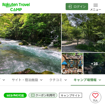
ログイン
メニュー
+
28
プ
サイト・宿泊施設
クチコミ
キャンプ場情報
クーポン利用可
WEB予約可能
キャンプサイト
75
人