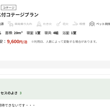
コテージ
ス付コテージプラン
電源
車両乗り入れ
たき火
花火
喫煙
ペット同
名
面積
:
20m²
寝室
:
1室
寝具
:
4組
浴室
:
1室
9,600
安：
円/
泊
※利用日、人数によって変動する場合があります。
クセスのよさ
3
期待できないです・・・