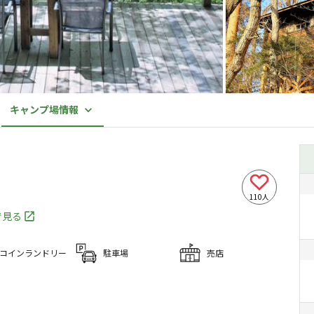
キャンプ場情報
110
人
で見る
コインランドリー
駐車場
売店