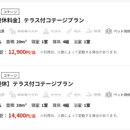
コテージ
休料金】テラス付コテージプラン
電源
車両乗り入れ
たき火
花火
喫煙
ペット同
名
面積
:
20m²
寝室
:
1室
寝具
:
4組
浴室
:
1室
12,900
安：
円/
泊
※利用日、人数によって変動する場合があります。
コテージ
連休】テラス付コテージプラン
電源
車両乗り入れ
たき火
花火
喫煙
ペット同
名
面積
:
20m²
寝室
:
1室
寝具
:
4組
浴室
:
1室
14,400
安：
円/
泊
※利用日、人数によって変動する場合があります。