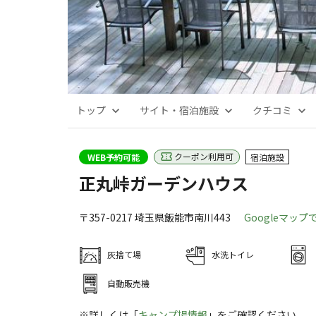
トップ
サイト・宿泊施設
クチコミ
クーポン利用可
WEB予約可能
宿泊施設
正丸峠ガーデンハウス
〒357-0217
埼玉県
飯能市
南川443
Googleマップ
灰捨て場
水洗トイレ
自動販売機
※詳しくは「
キャンプ場情報
」をご確認ください。