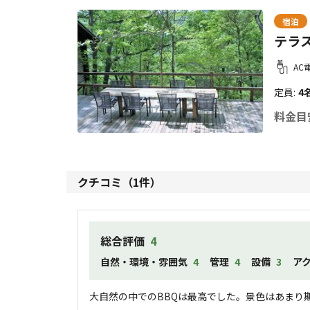
宿泊
テラ
AC
定員
:
4
料金目
クチコミ（
1
件）
総合評価
4
自然・環境・雰囲気
4
管理
4
設備
3
ア
大自然の中でのBBQは最高でした。景色はあまり