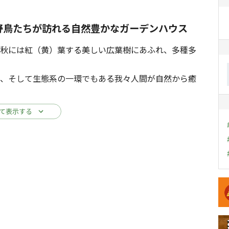
野鳥たちが訪れる自然豊かなガーデンハウス
かせ秋には紅（黄）葉する美しい広葉樹にあふれ、多種多
し、そして生態系の一環でもある我々人間が自然から癒
心から横浜方面まで一望でき、一面ライトアップされ
て表示する
ド松を使用した本格的なログハウスで、ウッドデッ
ようにオープンテラスになっております（雨の日の備え
キ
や調理器具を自由に持ち込んでバーベキュー等楽しめ