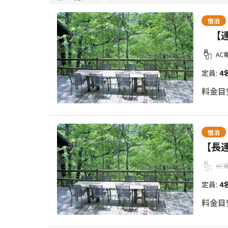
宿泊
【連
AC
定員
:
4
料金目
宿泊
【長
AC
定員
:
4
料金目