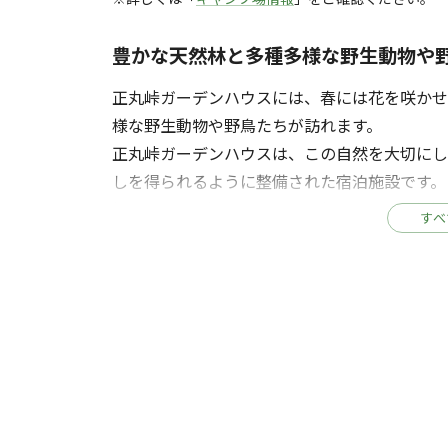
豊かな天然林と多種多様な野生動物や
正丸峠ガーデンハウスには、春には花を咲
様な野生動物や野鳥たちが訪れます。
正丸峠ガーデンハウスは、この自然を大切に
しを得られるように整備された宿泊施設です。
標高630mの山上に位置し、晴れた日には東京都
すべ
た夜景も魅惑的です。
一棟一棟独立したコテージは、上質なフィンラン
キは総ヒノキ造りで森の醍醐味を堪能できる
はパラソル/タープテント）。
木々たちに囲まれたテラスで、自分好みの食材
ます。