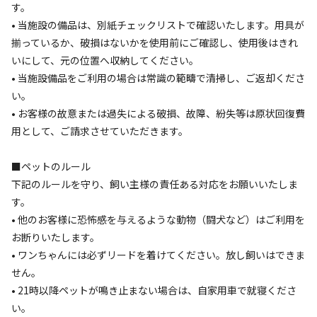
宿泊
区画サイト
す。
太平洋が一望できるサイトで手ぶらキャンプ
• 当施設の備品は、別紙チェックリストで確認いたします。用具が
プラン【朝食ホットサンドセット付き】
揃っているか、破損はないかを使用前にご確認し、使用後はきれ
いにして、元の位置へ収納してください。
• 当施設備品をご利用の場合は常識の範疇で清掃し、ご返却くださ
AC電
車両乗り
たき
ペット同
リードフ
花火
喫煙
源
入れ
火
伴
リー
い。
• お客様の故意または過失による破損、故障、紛失等は原状回復費
地面
:
定員
:
4名
面積
:
40m²
デッキ
用として、ご請求させていただきます。
35,500
料金目安：
円/
泊
※利用日、人数によって変動する場合があります。
■ペットのルール
下記のルールを守り、飼い主様の責任ある対応をお願いいたしま
詳細・空き確認
す。
• 他のお客様に恐怖感を与えるような動物（闘犬など）はご利用を
お断りいたします。
宿泊施設（
1
件）
• ワンちゃんには必ずリードを着けてください。放し飼いはできま
せん。
• 21時以降ペットが鳴き止まない場合は、自家用車で就寝くださ
い。