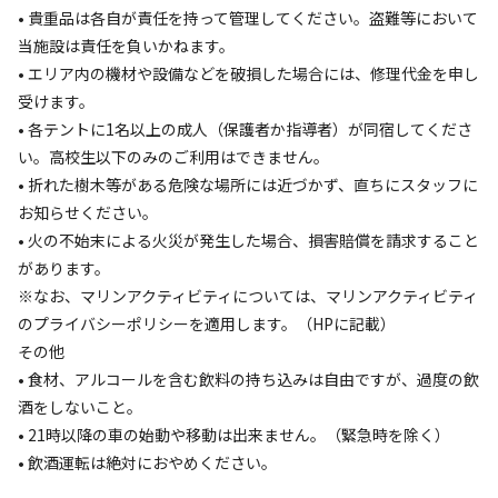
• 貴重品は各自が責任を持って管理してください。盗難等において
+
1
当施設は責任を負いかねます。
• エリア内の機材や設備などを破損した場合には、修理代金を申し
受けます。
同伴者
ファミリー
• 各テントに1名以上の成人（保護者か指導者）が同宿してくださ
い。高校生以下のみのご利用はできません。
利用日
2026年05月04日
• 折れた樹木等がある危険な場所には近づかず、直ちにスタッフに
利用区画
区画サイト
お知らせください。
• 火の不始末による火災が発生した場合、損害賠償を請求すること
参考になった
0
があります。
※なお、マリンアクティビティについては、マリンアクティビティ
のプライバシーポリシーを適用します。（HPに記載）
キャンプ場情報
その他
• 食材、アルコールを含む飲料の持ち込みは自由ですが、過度の飲
酒をしないこと。
場内共用施設・設備
• 21時以降の車の始動や移動は出来ません。（緊急時を除く）
• 飲酒運転は絶対におやめください。
キャンプ場利用者が利用できる施設・設備: