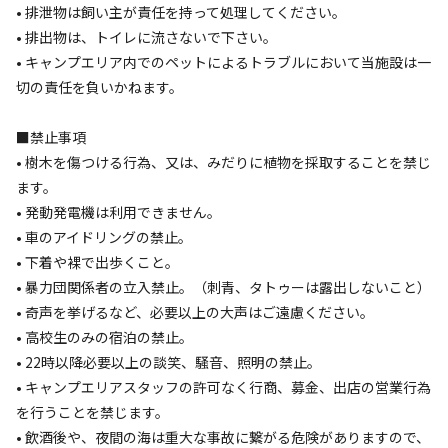
• 排泄物は飼い主が責任を持って処理してください。
• 排出物は、トイレに流さないで下さい。
• キャンプエリア内でのペットによるトラブルにおいて当施設は一
切の責任を負いかねます。
宿泊
その他
焚火コーヒー体験×一棟貸し宿泊×星空テラ
■禁止事項
ス満喫プラン【素泊まり】
• 樹木を傷つける行為、又は、みだりに植物を採取することを禁じ
ます。
• 発動発電機は利用できません。
AC電
車両乗り
たき
ペット同
リードフ
花火
喫煙
源
入れ
火
伴
リー
• 車のアイドリングの禁止。
定員
:
4名
面積
:
474m²
寝室
:
5室
寝具
:
7組
浴室
:
1室
• 下着や裸で出歩くこと。
• 暴力団関係者の立入禁止。（刺青、タトゥーは露出しないこと）
37,000
料金目安：
円/
泊
• 奇声を挙げるなど、必要以上の大声はご遠慮ください。
※利用日、人数によって変動する場合があります。
• 高校生のみの宿泊の禁止。
• 22時以降必要以上の談笑、騒音、照明の禁止。
詳細・空き確認
• キャンプエリアスタッフの許可なく行商、募金、出店の営業行為
を行うことを禁じます。
• 飲酒後や、夜間の海は重大な事故に繋がる危険がありますので、
クチコミ（
1
件）