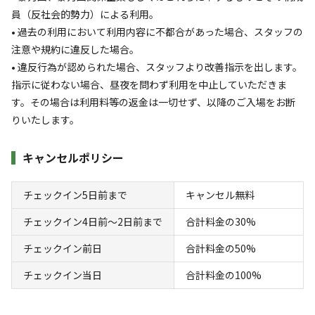
・トング
員（反社会的勢力）による利用。
・網
• 過去の利用において利用内容に不都合があった場合、スタッフの
・BBQコンロ1台
注意や規約に違反した場合。
・焚き火台1台
• 違反行為が認められた場合、スタッフより改善指示を出します。
・手袋
指示に従わない場合、昼夜を問わず利用を中止していただきま
・ひばさみ
す。その場合は利用料等の返金は一切せず、以降のご入場をお断
・薪木炭
りいたします。
・カトラリー類＆お皿
・ホットサンドプレス
キャンセルポリシー
・その他調理器具 など
※ワンちゃんを同伴されるお客様はテント内のみ簡易ゲージに入
チェックイン5日前まで
キャンセル無料
れての入室をお願い致します。
チェックイン4日前〜2日前まで
合計料金の30%
対応決済方法
チェックイン前日
合計料金の50%
キャンプ場でお支払いが必要になった際の対応決済方法
現金
クレジットカード
チェックイン当日
合計料金の100%
/
営業情報