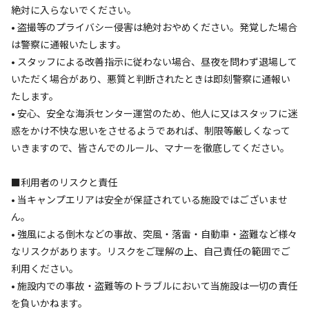
絶対に入らないでください。
• 盗撮等のプライバシー侵害は絶対おやめください。発覚した場合
は警察に通報いたします。
総合評価
4
• スタッフによる改善指示に従わない場合、昼夜を問わず退場して
自然・環境・雰囲気
4
いただく場合があり、悪質と判断されたときは即刻警察に通報い
管理
4
たします。
• 安心、安全な海浜センター運営のため、他人に又はスタッフに迷
設備
5
惑をかけ不快な思いをさせるようであれば、制限等厳しくなって
アクセスのよさ
5
いきますので、皆さんでのルール、マナーを徹底してください。
奈半利町海浜センターで、息子2人と7年ぶりのキャンプ
■利用者のリスクと責任
を楽しみました。

• 当キャンプエリアは安全が保証されている施設ではございませ
カツオの藁焼き体験や焚き火、バーベキューなど、普段
ん。
なかなかできない体験ができて子どもたちも大喜びでし
• 強風による倒木などの事故、突風・落雷・自動車・盗難など様々
た。

なリスクがあります。リスクをご理解の上、自己責任の範囲でご
利用ください。
• 施設内での事故・盗難等のトラブルにおいて当施設は一切の責任
海辺ならではの開放感が
...もっと見る
を負いかねます。