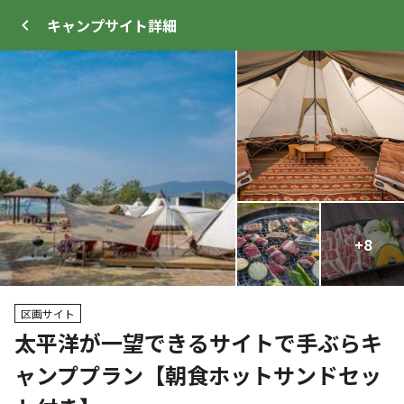
キャンプサイト
詳細
ログイン
メニュー
+
+
14
8
プ
サイト・宿泊施設
クチコミ
キャンプ場情報
区画サイト
太平洋が一望できるサイトで手ぶらキ
クーポン利用可
ャンププラン【朝食ホットサンドセッ
WEB予約可能
キャンプサイト
6
人
宿泊施設