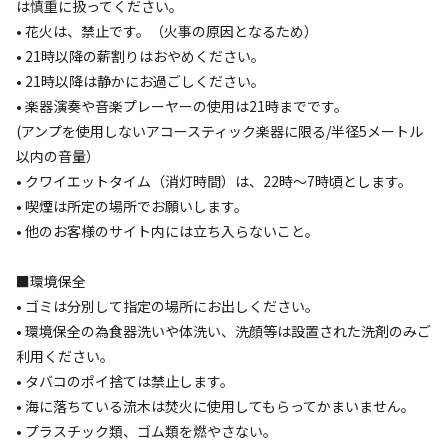
は慎重に扱ってください。
■オプション追加から選べる食事

• 花火は、禁止です。（火事の原因となるため）
・幻の土佐あかうしBBQセット

• 21時以降の薪割りはおやめください。
• 21時以降は静かにお過ごしください。
■お問い合わせ先について

• 楽器演奏や音楽プレーヤーの使用は21時までです。
当施設へのお問い合わせは下記メールアドレスにお願いしま
(アンプを使用しないアコースティック楽器に限る/半径5メートル
す。

以内の音量）
Email: kaihin5127@gmail.com
• クワイエットタイム（消灯時間）は、22時～7時頃とします。
• 喫煙は所定の場所でお願いします。
• 他のお客様のサイト内には立ち入らないこと。
■環境保全
• ゴミは分別して指定の場所にお出しください。
空き状況検索
• 環境保全の為食器洗いや体洗い、洗顔等は設置された洗剤のみご
利用ください。
利用タイプ
• タバコのポイ捨ては禁止します。
宿泊
日帰り
• 海に落ちている流木は焚火に使用してもらってかまいません。
チェックイン
チェックアウト
• プラスチック類、ゴム類を燃やさない。