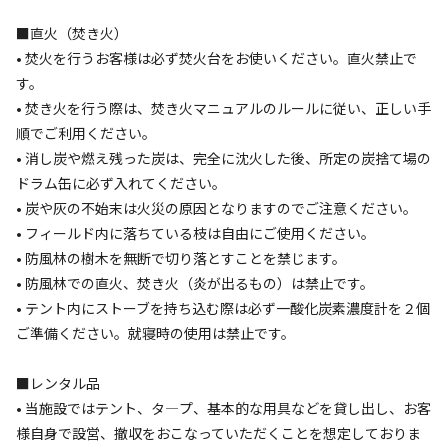
利用人数
■直火（焚き火）
• 焚火を行うお客様は必ず焚火台をお使いください。直火禁止で
す。
検索対象
• 焚き火を行う際は、焚き火マニュアルのルールに従い、正しい手
順でご利用ください。
• 消し炭や燃え残った炭は、完全に沈火した後、所定の炭捨て場の
検索
ドラム缶に必ず入れてください。
• 炭や灰の不始末は火災の原因となりますのでご注意ください。
• フィールド内に落ちている枝は自由にご使用ください。
キャンプサイト（
1
件）
• 防風林の樹木を無断で切り落とすことを禁じます。
• 防風林での直火、焚き火（炎が出るもの）は禁止です。
• テント内にストーブを持ち込む際は必ず一酸化炭素濃度計を２個
ご準備ください。就寝時の使用は禁止です。
■レンタル品
• 当施設ではテント、タ―プ、基本的な用具などを貸し出し、お客
様自身で設営、撤収をおこなっていただくことを想定しておりま