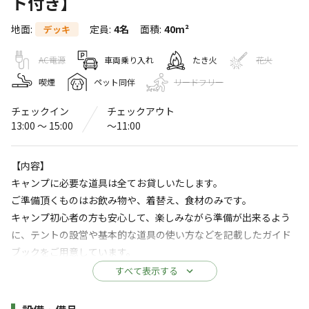
ト付き】
奈半利町海浜センター
地面
:
定員
:
4名
面積
:
40m²
デッキ
〒781-6401
高知県
安芸郡
奈半利町甲2293-2
奈半利町海浜センター
Googleマップで見る
AC電源
車両乗り入れ
たき火
花火
喫煙
ペット同伴
リードフリー
灰捨て場
水洗トイレ
チェックイン
チェックアウト
レストラン
駐車場
13:00 〜 15:00
〜11:00
・食堂
自動販売機
【内容】
※詳しくは「
キャンプ場情報
」をご確認ください。
キャンプに必要な道具は全てお貸しいたします。
ご準備頂くものはお飲み物や、着替え、食材のみです。
【サンゴ礁の広がる海沿いのキャンプ場】SUP
キャンプ初心者の方も安心して、楽しみながら準備が出来るよう
やクリアカヤックのアクティビティ施設も併設！
に、テントの設営や基本的な道具の使い方などを記載したガイド
かつおの藁焼き体験や、アロマづくり体験、ジ
ブックをご用意しています。
オパークなど近隣施設も充実！
・奈半利のパン屋さん「パンセ特製ホットサンドセット」（人数
すべて表示する
分）
「サンゴが見える海のまち奈半利町で弛む体験を。」
・設備：テント／タープ／テーブル2台／寝袋・チェア・コット人
施設詳細