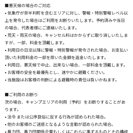
灰捨て場
水洗トイレ
駐車場
レストラン・食堂
自動販売機
/
/
/
/
■悪天候の場合のご対応
• 気象庁が奈半利町を含むエリアに対し、警報・特別警報レベル以
下記の施設・設備はありません:
上を発令した場合はご利用をお断りいたします。予約済みや当日
温浴施設
サウナ
プール
炊事場
給湯設備
ゴミ捨て場
ドッグ
/
/
/
/
/
/
の場合、代表者様にご連絡いたします。
ラン
売店
アスレチック・遊具
コインシャワー
コインランド
/
/
/
/
• 荒天・雨天の場合、キャンセル料はかからずに取り消しいたしま
リー
すが、一部、料金を頂戴します。
• 利用日の日没以降に警報・特別警報が発令された場合、お支払い
レンタル可能用品
頂いた利用料金の一部を除いた金額を返金いたします。
• 利用日、悪天候で中止、出来ない場合、一部料金を頂戴します。
【設備】
• お客様の安全を最優先とし、速やかに避難ください。
・テント
• 当施設はお客様の判断による避難時の責任は負いかねます。
・タープ
・チェア8脚
■ご利用のお断り
・テーブル2台
次の場合、キャンプエリアの利用（予約）をお断りすることがあ
・寝袋6枚
ります。
・コット6台
• 法令 または公序良俗に反する行為が認められた場合。
・ランタン3本
• 他のお客様のご迷惑となるような言動が認められた場合。
・サーキュレーター
• 暴力団、暴力団関係企業もしくはこれらに準ずるものとその構成