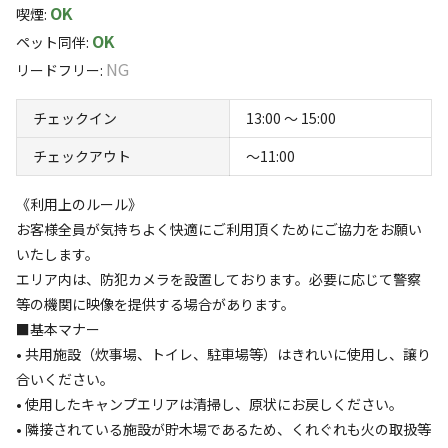
OK
喫煙
:
OK
ペット同伴
:
NG
リードフリー
:
キャンプ場からのお知らせ
チェックイン
13:00 〜 15:00
2026.3.17
更新
チェックアウト
〜11:00
■各種オプションを追加し、基本料金を値下げしました！

《利用上のルール》
お客様全員が気持ちよく快適にご利用頂くためにご協力をお願い
■オプション追加から現在体験可能なアクティビティ

いたします。
・高知名物！本場で味わう「鰹の藁焼き体験」

エリア内は、防犯カメラを設置しております。必要に応じて警察
・ゆっくり楽しんで写真映え間違いなし！クリアカヤック60
等の機関に映像を提供する場合があります。
分遊び放題プラン

■基本マナー
・サンゴ礁と熱帯魚の海を満喫！マリンアクティビティ90分
• 共用施設（炊事場、トイレ、駐車場等）はきれいに使用し、譲り
遊び放題プラン

合いください。
・サンゴと熱帯魚の海を満喫！サップ+シュノーケリング60
• 使用したキャンプエリアは清掃し、原状にお戻しください。
分遊び放題プラン

• 隣接されている施設が貯木場であるため、くれぐれも火の取扱等