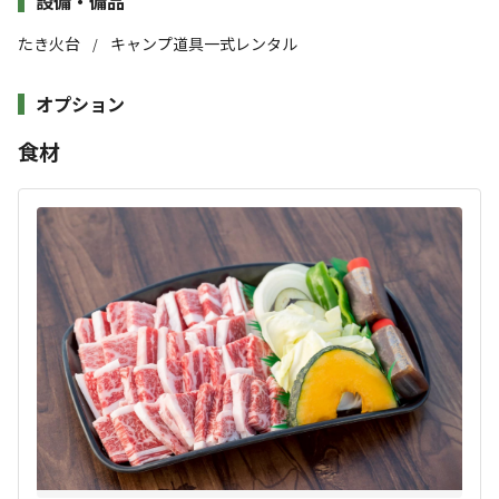
設備・備品
目の前にはサンゴと熱帯魚の生息する海と歴史の面影を感
数分／ランタン2本／トング／網／BBQコンロ1台／手袋／ひばさ
じる古民家が建ち並ぶまち、奈半利町。日常から離れて、
たき火台
キャンプ道具一式レンタル
/
み／薪／木炭／カトラリー類＆お皿／ホットサンドプレス／その
張り詰めた糸を緩めるように、弛む時間を。五感で自然を
他調理器具 など
オプション
感じる旅にキャンプという選択を。
すべて表示する
【施設】
食材
キャンプ利用のお客様のご入浴は、近隣温浴施設をご利用くださ
高知県東部に位置する海浜センターキャンプ場では、太平
いませ。
洋を一望することが出来ます。
このキャンプ場の特徴
※車で6分、たのたの温泉
海岸沖には、約70種類と豊富なサンゴや色とりどりの美
ロケーション
※車で3分、歩き20分 ホテルなはり大浴場
しい熱帯魚が生息しており、各種アクティビティ体験もご
用意しております。
海
【料金】
SUPや、シュノーケリング、全身透明なクリアカヤックを
未就学児 無料 ※食事なし
標高
※利用可能な人数は最大で、大人４名+未就学児１名まで
体験しながら、サンゴや熱帯魚を見て、幻想的な海を楽し
むことができます。気持ちいい海風を感じながら沖へ出る
8m
設営、撤収はお客様ご自身でお願いします。
時間は、日常ではなかなか味わえない贅沢なひととき。
チェックアウト時にスタッフが備品等の確認をさせていただきま
雰囲気
ガイドさんが丁寧にレクチャー＆サポートしてくれるの
す。
で、初心者の方やお子様連れでも安心です。
9:00~17:30まではスタッフが常駐しています。
まったり
ワイワイ