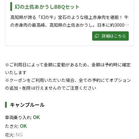
ご予約はオプションで追加可能です！
落ち着く
にぎやか
その他スタッフによるサポートが必要なお客様はお気軽にお申し
幻の土佐あかうしBBQセット
アクティビティ体験詳細は
付けください。
高知県が誇る「幻の牛」宝石のような極上赤身肉を堪能！ 牛
利用者層
HP（https://naharikaihin.net/）をご確認ください。
の赤身肉の最高峰、高知県の土佐あかうし。日本に約3000頭
ソロ
カップル
グループ
ファミリー
と希少なため、ほとんど一般家庭に出回らないことから幻の
詳細はこちら
0
%
15
%
15
%
70
%
牛と呼ばれています。そのうま味、甘み成分は黒毛和牛の2
～3倍ともいわれ、脂の溶け出す温度が低いため、食べると
特徴タグ
口の中で脂が溶け出し、なめらかな舌ざわり、絶妙なくちど
けといった「脂質の良さ」を感じることができます。 ※1予
※ご利用日によって金額に変動があるため、金額は予約時に確定
#
体験アクティビティ
#
海水浴
#
初心者歓迎
約につき、1人前のBBQセットが付きます。 ※写真は2人前
いたします
#
カップルにおすすめ
#
ドローンOK
#
手ぶらキャンプ
になります。
※クーポンをご利用いただいた場合、全ての予約にてオプション
#
ファミリーにおすすめ
#
釣り
#
グループにおすすめ
の追加・削除は行えませんのでご注意ください
#
夜景
#
レンタルあり
#
天体観測
#
携帯電波あり
キャンプルール
キャンペーン
OK
車両乗り入れ
:
OK
たき火
:
NG
花火
: