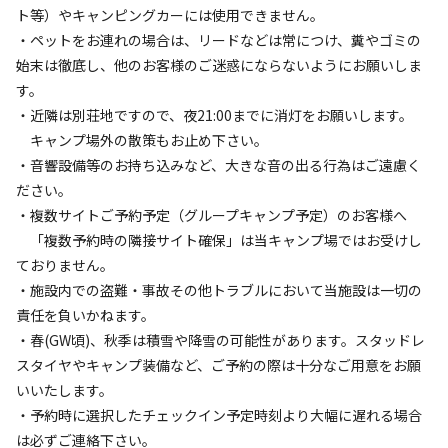
ト等）やキャンピングカーには使用できません。
空き状況検索
・ペットをお連れの場合は、リードなどは常につけ、糞やゴミの
始末は徹底し、他のお客様のご迷惑にならないようにお願いしま
利用タイプ
す。
宿泊
日帰り
・近隣は別荘地ですので、夜21:00までに消灯をお願いします。
キャンプ場外の散策もお止め下さい。
チェックイン
チェックアウト
・音響設備等のお持ち込みなど、大きな音の出る行為はご遠慮く
ださい。
利用人数
・複数サイトご予約予定（グループキャンプ予定）のお客様へ
「複数予約時の隣接サイト確保」は当キャンプ場ではお受けし
検索対象
ておりません。
・施設内での盗難・事故その他トラブルにおいて当施設は一切の
責任を負いかねます。
検索
・春(GW頃)、秋季は積雪や降雪の可能性があります。スタッドレ
スタイヤやキャンプ装備など、ご予約の際は十分なご用意をお願
いいたします。
・予約時に選択したチェックイン予定時刻より大幅に遅れる場合
キャンプサイト（
1
件）
は必ずご連絡下さい。