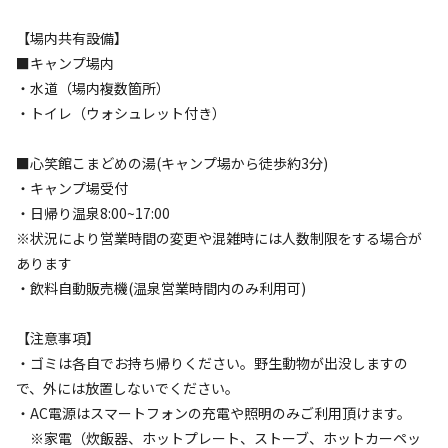
ソロ
カップル
グループ
ファミリー
25
%
25
%
25
%
25
%
【場内共有設備】
■キャンプ場内
特徴タグ
・水道（場内複数箇所）
・トイレ（ウォシュレット付き）
#
カップルにおすすめ
#
ファミリーにおすすめ
#
釣り
#
グループにおすすめ
#
虫捕り
#
川遊び
#
ソロにおすすめ
■心笑館こまどめの湯(キャンプ場から徒歩約3分)
#
天体観測
#
星空撮影
#
携帯電波あり
・キャンプ場受付
・日帰り温泉8:00~17:00
キャンペーン
※状況により営業時間の変更や混雑時には人数制限をする場合が
あります
・飲料自動販売機(温泉営業時間内のみ利用可)
【注意事項】
・ゴミは各自でお持ち帰りください。野生動物が出没しますの
で、外には放置しないでください。
・AC電源はスマートフォンの充電や照明のみご利用頂けます。
※家電（炊飯器、ホットプレート、ストーブ、ホットカーペッ