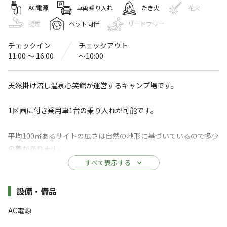
天然温泉源泉かけ流し 心笑キャンプ場
AC電源
車両乗り入れ
たき火
花火
喫煙
ペット同伴
リードフリー
〒398-0001
長野県
大町市
平高瀬入2112-316
高瀬渓谷 心笑キャンプ場
Googleマップで見る
チェックイン
チェックアウト
11:00 〜 16:00
〜10:00
灰捨て場
水洗トイレ
天然掛け流し温泉心笑館が運営するキャンプ場です。
駐車場
自動販売機
※詳しくは「
キャンプ場情報
」をご確認ください。
1区画に付き乗用車1台の乗り入れが可能です。
平均100㎡あるサイトの広さは自然の地形に基づいているので多少
黒部ダム入口「扇沢駅」15分｜源泉かけ流し温
泉＆温泉入り放題キャンプ場【心笑館】
の差があります。
すべて表示する
黒部ダム観光の拠点に最適！扇沢駅から車でわずか15
※1区画につき定員5名となります。それ以上の人数でご予約をご
分。日帰り天然掛け流し温泉「心笑館(ここえかん)」が提
希望の場合は、もう1区画ご予約をお取りください。
施設詳細
設備・備品
供する、温泉入り放題のキャンプ場です。
AC電源
当キャンプ場はテントのレンタル・ご用意がございません。
テントや設営道具等はお客様ご自身でご持参ください。