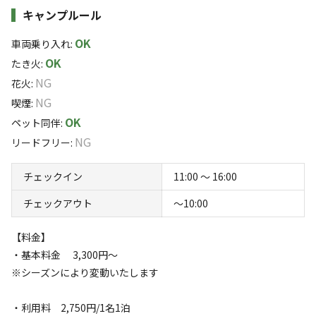
キャンプ場滞在中は、源泉掛け流しの天然温泉に何度でも
すべて表示する
キャンプルール
入り放題！疲れた体を癒やし、リフレッシュできます。
OK
車両乗り入れ
:
キャンプ場のすぐ横には清流「籠川」が流れ、豊かな自然
このキャンプ場の特徴
OK
たき火
:
を満喫できます。川のせせらぎを聞きながら、ゆったりと
NG
花火
:
ロケーション
した時間を過ごしませんか？
NG
喫煙
:
林間
川
OK
ペット同伴
:
炊事場やウォシュレット付きトイレなど、設備も充実。初
NG
リードフリー
:
標高
心者の方でも安心してご利用いただけます。
チェックイン
11:00 〜 16:00
841.2m
♨日帰り温泉♨
チェックアウト
〜10:00
雰囲気
キャンプ場滞在中は何度でもご入浴頂けます！
【料金】
【温泉営業時間】8:00～17:00（最終受付）
まったり
ワイワイ
・基本料金 3,300円～
※状況により変動がございます、温泉の営業時間等はお問
落ち着く
にぎやか
※シーズンにより変動いたします
い合わせください。
利用者層
・利用料 2,750円/1名1泊