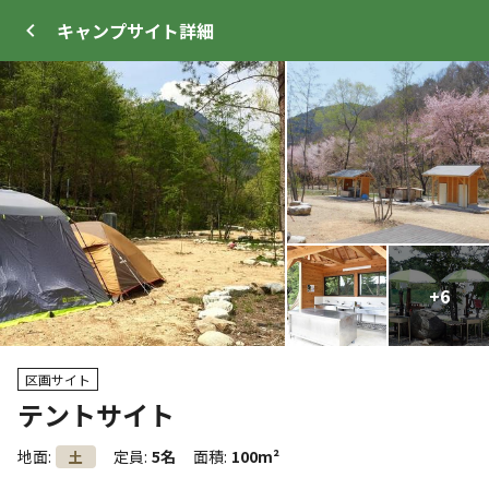
キャンプサイト
詳細
ログイン
メニュー
+
+
19
6
トップ
サイト・宿泊施設
キャンプ場情報
区画サイト
テントサイト
クーポン利用可
WEB予約可能
キャンプサイト
地面
:
定員
:
5名
面積
:
100m²
土
20
人