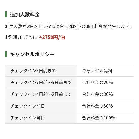
追加人数料金
利用人数が2名以上になる場合には以下の追加料金が発生します。
1名追加ごとに
+2750円/
泊
キャンセルポリシー
宿泊
区画サイト
テントサイト
チェックイン8日前まで
キャンセル無料
チェックイン7日前〜5日前まで
合計料金の20%
AC電
車両乗り
たき
ペット同
リードフ
花火
喫煙
源
入れ
火
伴
リー
チェックイン4日前〜2日前まで
合計料金の30%
地面
:
定員
:
5名
面積
:
100m²
土
6,050
料金目安：
チェックイン前日
合計料金の50%
円/
泊
※利用日、人数によって変動する場合があります。
チェックイン当日
合計料金の100%
詳細・空き確認