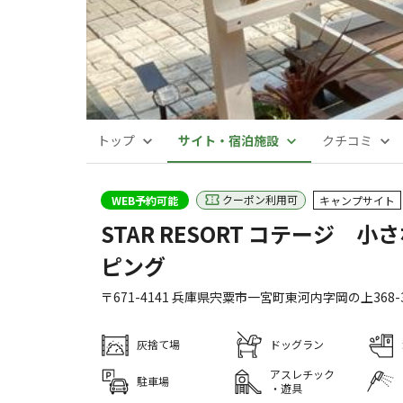
トップ
サイト・宿泊施設
クチコミ
クーポン利用可
WEB予約可能
キャンプサイト
STAR RESORT コテージ 小
ピング
〒671-4141
兵庫県
宍粟市
一宮町東河内字岡の上368-3
灰捨て場
ドッグラン
アスレチック
駐車場
・遊具