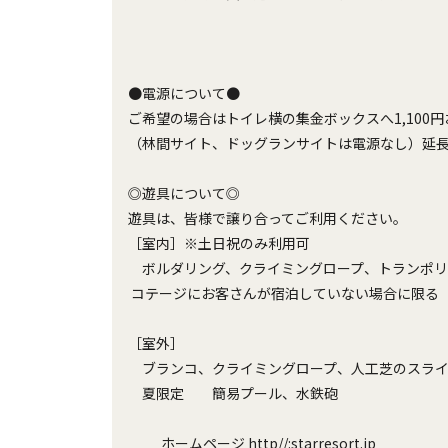
●電源について●

ご希望の場合はトイレ横の集金ボックスへ1,100円
（林間サイト、ドッグランサイトは電源なし）延長
◎遊具について◎

遊具は、皆様で譲り合ってご利用ください。

［室内］※土日祝のみ利用可

　ボルダリング、クライミングロープ、トランポリン             
 コテージにお客さんが宿泊していない場合に限る

［室外］

　ブランコ、クライミングロープ、人工芝のスライ
　夏限定　　簡易プール、水鉄砲

           ホームページ http//:starresort.jp
