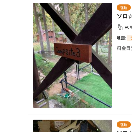
宿泊
ソロ☆
AC
地面
:
料金目
宿泊