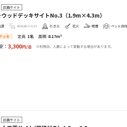
区画サイト
ウッドデッキサイトNo.3（1.9m×4.3m）
電源
車両乗り入れ
たき火
花火
喫煙
ペット同
定員
:
1名
面積
:
8.17m²
デッキ
3,300
安：
円/
泊
※利用日、人数によって変動する場合があります。
区画サイト