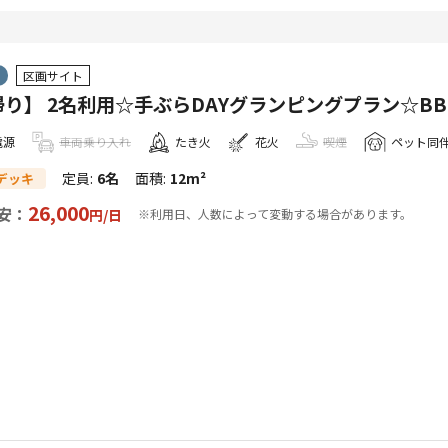
区画サイト
り】 2名利用☆手ぶらDAYグランピングプラン☆B
電源
車両乗り入れ
たき火
花火
喫煙
ペット同
定員
:
6名
面積
:
12m²
デッキ
26,000
安：
円/
日
※利用日、人数によって変動する場合があります。