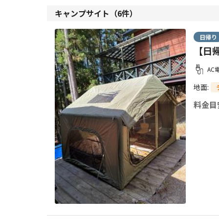
キャンプサイト（
6
件）
日帰り
【日帰
AC
地面
:
料金目