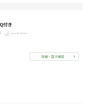
BQ付き
伴
リードフリー
詳細・空き確認