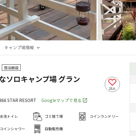
キャンプ場情報
宿泊施設
さなソロキャンプ場 グラン
25
人
66
STAR RESORT
Googleマップで見る
水洗トイレ
ゴミ捨て場
コインランドリー
コインシャワー
自動販売機