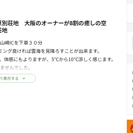
原別荘地 大阪のオーナーが8割の癒しの空
荘地
山崎ICを下車３０分
ミング良ければ雲海を見降ろすことが出来ます。
。体感にもよりますが、5℃から10℃涼しく感じます。
いませんでした。
外のオープンデッキにてご覧ください。
て表示する
可能です。
キ