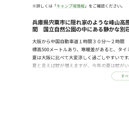
※詳しくは「
キャンプ場情報
」をご確認ください。
兵庫県宍粟市に隠れ家のような峰山高
間 国立自然公園の中にある静かな別
大阪から中国自動車道１時間３０分～２時間 
標高500メートルあり、寒暖差があると、タイ
夏は大阪に比べて大変涼しく過ごしやすいです
夏と言えば蚊が増えますが、今年の夏は蚊が
涼しくなると天気が良ければ星がキレイです。
すべ
家族連れ、友達とお泊り、ワンちゃんとお泊り
ホームページ http//:starresort.jp