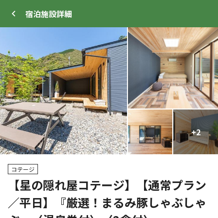
宿泊施設
詳細
ログイン
メニュー
+
+
2
7
トップ
サイト・宿泊施設
キャンプ場情報
コテージ
【星の隠れ屋コテージ】【通常プラン
クーポン利用可
／平日】『厳選！まるみ豚しゃぶしゃ
WEB予約可能
宿泊施設
7
人