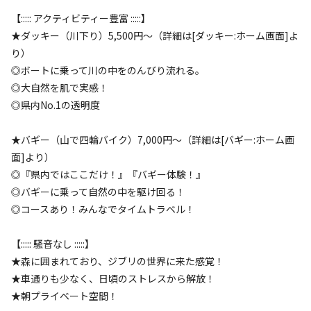
AC電
車両乗り
たき
ペット同
リードフ
花火
喫煙
源
入れ
火
伴
リー
【::::: アクティビティー豊富 :::::】
★ダッキー（川下り）5,500円〜（詳細は[ダッキー:ホーム画面]よ
定員
:
5名
面積
:
36m²
寝室
:
1室
寝具
:
4組
浴室
:
なし
り）
24,500
料金目安：
円/
泊
◎ボートに乗って川の中をのんびり流れる。
※利用日、人数によって変動する場合があります。
◎大自然を肌で実感！
◎県内No.1の透明度
詳細・空き確認
★バギー（山で四輪バイク）7,000円〜（詳細は[バギー:ホーム画
面]より）
◎『県内ではここだけ！』『バギー体験！』
◎バギーに乗って自然の中を駆け回る！
◎コースあり！みんなでタイムトラベル！
【::::: 騒音なし :::::】
★森に囲まれており、ジブリの世界に来た感覚！
宿泊
コテージ
★車通りも少なく、日頃のストレスから解放！
【星の隠れ屋コテージ】【6～9月限定／平
★朝プライベート空間！