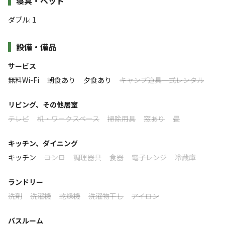
寝具・ベッド
・しゃぶしゃぶ(2人前より)
ダブル
:
1
・まるみ豚お肉セット
夜空には満天の星が広がり、その美しさは言葉では表現し
・宮崎県産 季節の野菜盛り
尽くせないほど。
設備・備品
・ご飯
すべて表示する
透きとおる川の流れが心を癒し、その清らかさに触れ、圧
（※内容が変更になる場合があります。）
サービス
倒的な大自然ならではの非日常な時間を過ごすことができ
無料Wi-Fi
朝食あり
夕食あり
キャンプ道具一式レンタル
ます。
このキャンプ場の特徴
【朝食】ホットサンド
ロケーション
リビング、その他居室
・ホットサンド（１枚）
宿泊は、テントグランピングとコテージグランピングから
テレビ
机・ワークスペース
掃除用具
窓あり
畳
・スープ
選べ、どちらも快適な設備と自然との一体感を兼ね備えて
林間
川
・ヨーグルト
います。
キッチン、ダイニング
（※内容が変更になる場合があります。）
標高
キッチン
コンロ
調理器具
食器
電子レンジ
冷蔵庫
テントグランピングでは、キャンプの醍醐味を味わいなが
220.9m
【温泉】
らも、贅沢な空間で過ごすことができ、一方、コテージグ
ランドリー
・ゆたーと温泉券付
雰囲気
ランピングでは、木の温もりを感じる空間で、ゆったりと
洗剤
洗濯機
乾燥機
洗濯物干し
アイロン
した時間を楽しむことができます。
まったり
ワイワイ
バスルーム
どちらのスタイルも、大自然の息吹を感じながら心穏やか