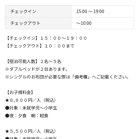
チェックイン
15:00 〜 19:00
チェックアウト
〜10:00
【チェックイン】１５：００〜１９：００
【チェックアウト】１０：００まで
空き状況検索
【宿泊可能人数】２名～５名
利用タイプ
※ダブルベッドが２台あります。
宿泊
日帰り
※シングルのお布団が必要な際は「備考欄」へご記載ください。
チェックイン
チェックアウト
【お子様料金】
★８,８００円／人（税込）
利用人数
●対象：未就学児〜小学生
●夜：夕食 朝：軽食
検索対象
★５,５００円／人（税込）
●対象：未就学児〜小学生