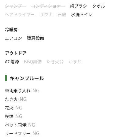
落ち着く
にぎやか
シャンプー
コンディショナー
歯ブラシ
タオル
に過ごすことができる魅力を感じられるグランピング施設
ヘアドライヤー
サウナ
石鹸
水洗トイレ
利用者層
です。
ソロ
カップル
グループ
ファミリー
冷暖房
0
%
45
%
10
%
45
%
自然の美しさに包まれたこの場所で、日常を忘れ、家族、
エアコン
暖房設備
恋人、友人との癒しの時間をご提供いたします。
特徴タグ
アウトドア
#
ドッグラン
#
アスレチック・遊具
#
体験アクティビティ
AC電源
BBQ設備
たき火台
かまど
#
初心者歓迎
#
カップルにおすすめ
#
手ぶらキャンプ
キャンプルール
#
ファミリーにおすすめ
#
釣り
#
グループにおすすめ
#
温泉
#
川遊び
#
レンタサイクル
#
天体観測
#
星空撮影
NG
車両乗り入れ
:
#
携帯電波あり
#
無料Wi-Fi
NG
たき火
:
NG
花火
:
キャンペーン
NG
喫煙
:
NG
ペット同伴
:
NG
リードフリー
: