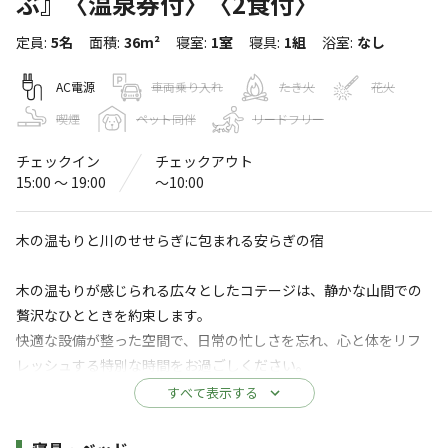
ぶ』〈温泉券付〉〈2食付〉
STELLA SPORTS
定員
:
5名
面積
:
36m²
寝室
:
1室
寝具
:
1組
浴室
:
なし
〒881-1411
宮崎県
児湯郡
西米良村村所125-12
Googleマップで見る
AC電源
車両乗り入れ
たき火
花火
喫煙
ペット同伴
リードフリー
ドッグラン
水洗トイレ
チェックイン
チェックアウト
アスレチック
駐車場
・遊具
15:00 〜 19:00
〜10:00
サウナ
売店
木の温もりと川のせせらぎに包まれる安らぎの宿
自動販売機
木の温もりが感じられる広々としたコテージは、静かな山間での
※詳しくは「
キャンプ場情報
」をご確認ください。
贅沢なひとときを約束します。
快適な設備が整った空間で、日常の忙しさを忘れ、心と体をリフ
満天の星空、癒しのグランピングリゾート
レッシュする特別な時間をお過ごしください。
STELLA RESORT
すべて表示する
★まるみ豚しゃぶしゃぶ
ステラスポーツは、日常から離れ、自然と調和した静寂の
【夕食】
施設詳細
中で過ごす特別な時間を提供するグランピング施設です。