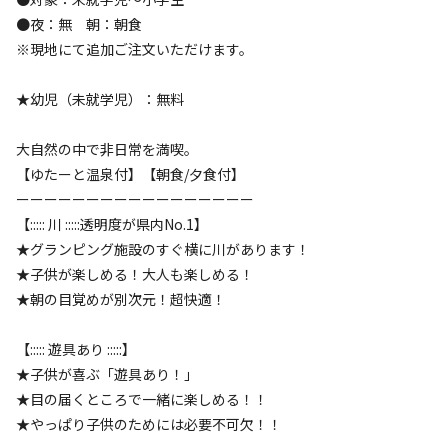
検索
●夜：無 朝：朝食
※現地にて追加ご注文いただけます。
★幼児（未就学児）：無料
宿泊施設（
8
件）
大自然の中で非日常を満喫。
【ゆたーと温泉付】【朝食/夕食付】
ーーーーーーーーーーーーーーーーー
【::::: 川 :::::透明度が県内No.1】
★グランピング施設のすぐ横に川があります！
★子供が楽しめる！大人も楽しめる！
★朝の目覚めが別次元！超快適！
宿泊
コテージ
【星の隠れ屋コテージ】【6～9月限定／休
【::::: 遊具あり :::::】
日】『厳選！宮崎県産の贅沢BBQ』〈温泉
★子供が喜ぶ「遊具あり！」
券付〉〈2食付〉
★目の届くところで一緒に楽しめる！！
★やっぱり子供のためには必要不可欠！！