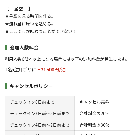
日】『厳選！宮崎県産の贅沢BBQ』〈温泉
券付〉〈2食付〉
【::::: 星空 :::::】
★星空を見る時間を作る。
★流れ星に願いを込める。
AC電
車両乗り
たき
ペット同
リードフ
花火
喫煙
源
入れ
火
伴
リー
★ここでしか味わうことができない！
定員
:
5名
面積
:
36m²
寝室
:
1室
寝具
:
4組
浴室
:
なし
追加人数料金
23,500
料金目安：
円/
泊
※利用日、人数によって変動する場合があります。
利用人数が2名以上になる場合には以下の追加料金が発生します。
1名追加ごとに
+21500円/
泊
詳細・空き確認
キャンセルポリシー
チェックイン8日前まで
キャンセル無料
チェックイン7日前〜5日前まで
合計料金の20%
チェックイン4日前〜2日前まで
合計料金の30%