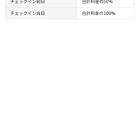
チェックイン前日
合計料金の50%
宿泊
コテージ
チェックイン当日
合計料金の100%
【星の隠れ屋コテージ】【通常プラン／休
日】『厳選！まるみ豚しゃぶしゃぶ』〈温泉
券付〉〈2食付〉
AC電
車両乗り
たき
ペット同
リードフ
花火
喫煙
源
入れ
火
伴
リー
定員
:
5名
面積
:
36m²
寝室
:
1室
寝具
:
4組
浴室
:
なし
22,000
料金目安：
円/
泊
※利用日、人数によって変動する場合があります。
詳細・空き確認