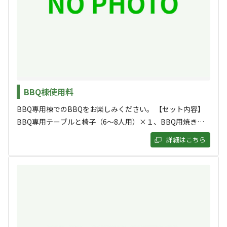
空き状況検索
BBQ棟使用料
利用タイプ
BBQ専用棟でのBBQをお楽しみください。 【セット内容】
宿泊
日帰り
BBQ専用テーブルと椅子（6～8人用）×１、BBQ用焼き網
チェックイン
チェックアウト
×１、トング×１、火ばさみ×１、うちわ×１
詳細はこちら
利用人数
検索対象
検索