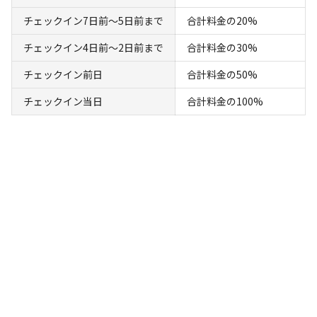
チェックイン7日前〜5日前まで
合計料金の20%
宿泊
コテージ
🌿【A-05｜コテージ｜４名定員】 ★ペット
チェックイン4日前〜2日前まで
合計料金の30%
可
チェックイン前日
合計料金の50%
チェックイン当日
合計料金の100%
AC電
車両乗り
たき
ペット同
リードフ
花火
喫煙
源
入れ
火
伴
リー
定員
:
4名
面積
:
39m²
寝室
:
1室
寝具
:
5組
浴室
:
1室
12,320
料金目安：
円/
泊
※利用日、人数によって変動する場合があります。
詳細・空き確認