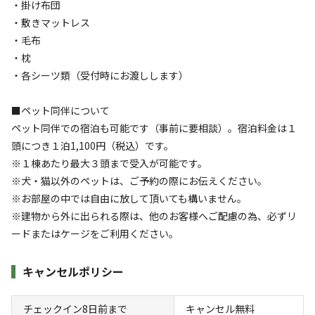
・掛け布団
🌿【A-04｜コテージ｜４名定員】 ★ペット
・敷きマットレス
可
・毛布
・枕
AC電
車両乗り
たき
ペット同
リードフ
・各シーツ類（受付時にお渡しします）
花火
喫煙
源
入れ
火
伴
リー
定員
:
4名
面積
:
39m²
寝室
:
1室
寝具
:
5組
浴室
:
1室
■ペット同伴について
12,320
料金目安：
円/
泊
ペット同伴での宿泊も可能です（事前に要相談）。宿泊料金は１
※利用日、人数によって変動する場合があります。
頭につき１泊1,100円（税込）です。
※１棟あたり最大３頭まで受入が可能です。
詳細・空き確認
※犬・猫以外のペットは、ご予約の際にお伝えください。
※お部屋の中では自由に放して頂いても構いません。
※建物から外に出られる際は、他のお客様へご配慮の為、必ずリ
ードまたはケージをご利用ください。
キャンセルポリシー
チェックイン8日前まで
キャンセル無料