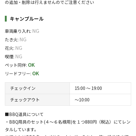
の追加・削除は行えませんのでご注意ください
6,600
料金目安：
円/
泊
キャンプルール
※利用日、人数によって変動する場合があります。
NG
車両乗り入れ
:
詳細・空き確認
NG
たき火
:
NG
花火
:
NG
喫煙
:
OK
ペット同伴
:
OK
リードフリー
:
チェックイン
15:00 〜 19:00
チェックアウト
〜10:00
宿泊
コテージ
🌿【A-02｜コテージ｜２名定員】 ★ペット
■BBQ道具について
可
・BBQ用具のセット(４～６名様用)を１つ880円（税込）にてレン
タルしています。