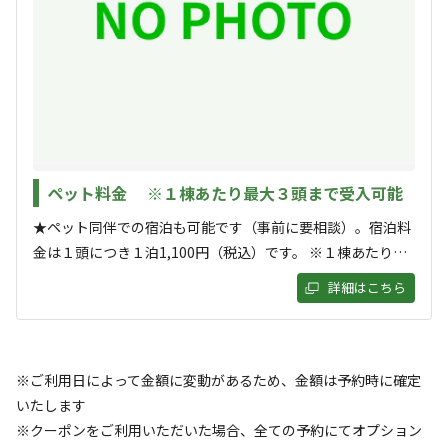
宿泊施設（
15
件）
ペット料金 ※１棟あたり最大３頭まで受入可能
★ペット同伴での宿泊も可能です（事前に要相談）。宿泊料
金は１頭につき１泊1,100円（税込）です。 ※１棟あたり最
大３頭まで受入が可能です。 ※犬・猫以外のペットは、ご予
詳細はこちら
宿泊
コテージ
約の際にお伝えください。 ※お部屋の中では自由に放して頂
🌿【A-01｜コテージ｜１名定員】 ★ペット
いても構いません。 ※建物から外に出られる際は、他のお客
可
様へご配慮の為、必ずリードまたはケージをご利用くださ
い。
※ご利用日によって金額に変動があるため、金額は予約時に確定
いたします
AC電
車両乗り
たき
ペット同
リードフ
花火
喫煙
源
入れ
火
伴
リー
※クーポンをご利用いただいた場合、全ての予約にてオプション
定員
:
1名
面積
:
39m²
寝室
:
1室
寝具
:
5組
浴室
:
1室