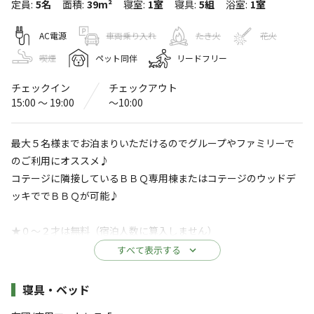
定員
:
5名
面積
:
39m²
寝室
:
1室
寝具
:
5組
浴室
:
1室
奥霧島 皇子原公園 キャンプ場
〒889-4414
宮崎県
西諸県郡
高原町蒲牟田3-251
AC電源
車両乗り入れ
たき火
花火
奥霧島 皇子原公園 キャンプ場
Googleマップで見る
喫煙
ペット同伴
リードフリー
チェックイン
チェックアウト
水洗トイレ
駐車場
15:00 〜 19:00
〜10:00
アスレチック
レストラン
・遊具
・食堂
最大５名様までお泊まりいただけるのでグループやファミリーで
売店
自動販売機
のご利用にオススメ♪
コテージに隣接しているＢＢＱ専用棟またはコテージのウッドデ
※詳しくは「
キャンプ場情報
」をご確認ください。
ッキででＢＢＱが可能♪
南西には霊峰高千穂峰・皇子原神社を中心に整
★０～２才は無料（宿泊人数に算入しません）
備された自然公園です♪1.1キロのコースのゴー
カートやローラースライダー、ニジマス釣り場、
すべて表示する
★1棟に１台分の駐車スペース（無料）もございます。２台以上で
夏には「たかはる清流ランド」で遊びつくす☆
お越しの場合は近くの宿泊者用の大型駐車場（無料）をご案内し
秋には彼岸花が咲き乱れる景色が絶景です♪
施設詳細
寝具・ベッド
ます。