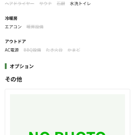
ヘアドライヤー
サウナ
石鹸
水洗トイレ
まったり
ワイワイ
落ち着く
にぎやか
冷暖房
利用者層
エアコン
暖房設備
ソロ
カップル
グループ
ファミリー
アウトドア
10
%
10
%
30
%
50
%
AC電源
BBQ設備
たき火台
かまど
特徴タグ
オプション
#
アスレチック・遊具
#
体験アクティビティ
その他
#
カップルにおすすめ
#
ファミリーにおすすめ
#
釣り堀
#
グループにおすすめ
#
夜景
#
絶景
#
携帯電波あり
キャンペーン