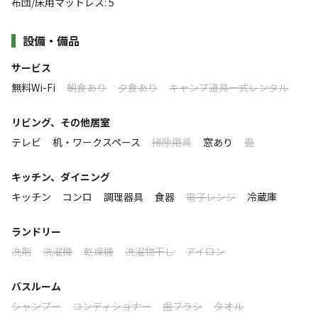
ゴーカートやローラースライダー、釣り場、春から秋にか
布団/床用マットレス
:
5
けては桜を初め彼岸花などの花も楽しめます♪
★チェックインの際に宿泊者名簿をご記入頂くことになります。
設備・備品
ご宿泊される方は全員のお名前が必要になりますのでご注意く
ウォーキングコースもあり霧島連山の麓の自然を満喫出来
ださい。
る施設です。
サービス
皇祖 神武天皇ご生誕の地に創建されたと伝えられる皇子
無料Wi-Fi
朝食あり
夕食あり
キャンプ道具一式レンタル
すべて表示する
★夏季宿泊料金期間：7月19日（土）～ 9月30日（火）
原神社を中心に整備された自然公園。
夏季宿泊料金 ：15,400円
2月中旬から桜が咲き始め、3月には「花まつり」秋分の
リビング、その他居室
日の「ヒガンバナまつり」など催されます。
このキャンプ場の特徴
テレビ
机・ワークスペース
掃除用具
窓あり
畳
ウォーキングコースもあり霧島連山の麓の自然を満喫して
ロケーション
キッチン、ダイニング
いただけます☆
キッチン
コンロ
調理器具
食器
電子レンジ
冷蔵庫
高台
公園
川
ランドリー
標高
洗剤
洗濯機
乾燥機
洗濯物干し
アイロン
339m
バスルーム
雰囲気
シャンプー
コンディショナー
歯ブラシ
タオル