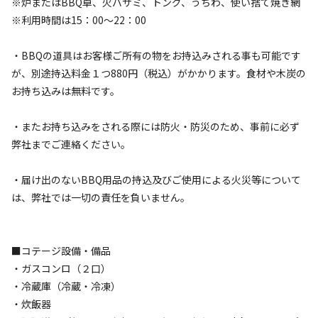
※炉またはBBQ卓、火バサミ、トング、うちわ、使い捨て焼き網
AC電
車両乗り
たき
ペット同
リードフ
花火
喫煙
源
入れ
火
伴
リー
※利用時間は15：00～22：00
定員
:
2名
面積
:
39m²
寝室
:
1室
寝具
:
5組
浴室
:
1室
9,240
・BBQの道具はお客様ご所有の物をお持込みされる事も可能です
料金目安：
円/
泊
が、別途持込料金１つ880円（税込）がかかります。食材や木炭の
※利用日、人数によって変動する場合があります。
お持ち込みは無料です。
詳細・空き確認
・またお持ち込みをされる際には防火・防災のため、事前に必ず
弊社までご連絡ください。
・届け出のないBBQ用品の持込及びご使用による火災等について
は、弊社では一切の責任を負いません。
■コテージ設備・備品
・ガスコンロ（２口）
宿泊
コテージ
・冷蔵庫（冷蔵・冷凍）
🌿【A-03｜コテージ｜３名定員】 ★ペット
・炊飯器
可