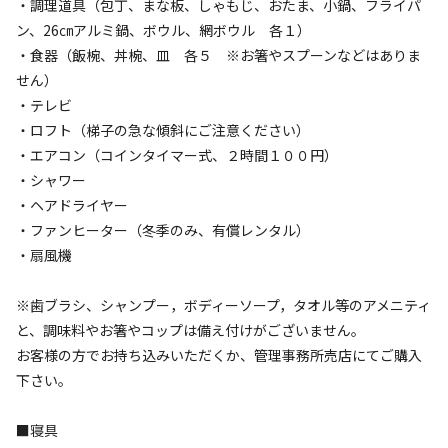
・調理道具（包丁、まな板、しゃもじ、おたま、小鍋、フライパ
ン、26㎝アルミ鍋、ボウル、網ボウル 各１）
AC電
車両乗り
たき
ペット同
リードフ
・食器（飯椀、丼椀、皿 各５ ※お箸やスプーンなどはありま
花火
喫煙
源
入れ
火
伴
リー
せん）
定員
:
3名
面積
:
39m²
寝室
:
1室
寝具
:
5組
浴室
:
1室
・テレビ
10,560
料金目安：
・ロフト（梯子の急な傾斜にご注意ください）
円/
泊
・エアコン（コインタイマー式、２時間１００円）
※利用日、人数によって変動する場合があります。
・シャワー
・ヘアドライヤー
詳細・空き確認
・ファンヒーター（冬季のみ、有償レンタル）
・扇風機
※歯ブラシ、シャンプー，ボディーソープ，タオル等のアメニティ
と、調味料やお箸やコップは備え付けがございません。
お客様の方でお持ち込みいただくか、管理事務所売店にてご購入
下さい。
■寝具
宿泊
コテージ