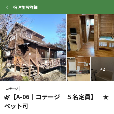
宿泊施設
詳細
ログイン
メニュー
+
+
17
2
トップ
サイト・宿泊施設
キャンプ場情報
コテージ
🌿【A-06｜コテージ｜５名定員】 ★
クーポン利用可
ペット可
WEB予約可能
宿泊施設
3
人