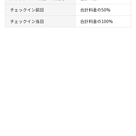
詳細・空き確認
チェックイン前日
合計料金の50%
チェックイン当日
合計料金の100%
宿泊
ログハウス
1-2《JIN棟》BBQセットプラン
AC電
車両乗り
たき
ペット同
リードフ
花火
喫煙
源
入れ
火
伴
リー
定員
:
5名
面積
:
59m²
寝室
:
2室
寝具
:
6組
浴室
:
1室
50,600
料金目安：
円/
泊
※利用日、人数によって変動する場合があります。