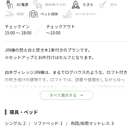
ぐぼう里山スイート Lodge&Camp
AC電源
車両乗り入れ
たき火
花火
喫煙
ペット同伴
リードフリー
〒299-5214
千葉県
勝浦市
白木399番地
Googleマップで見る
チェックイン
チェックアウト
温浴施設
ドッグラン
15:00 〜 18:00
〜10:00
水洗トイレ
ゴミ捨て場
JIN棟の焚火台と焚き木1束付きのプランです。
給湯設備
駐車場
※セットアップとお片付けはセルフとなります。
※詳しくは「
キャンプ場情報
」をご確認ください。
白木ヴィレッジJIN棟は、まるでログハウスのような、ロフト付き
の吹き抜けの建物です。ロフトでは、読書や昼寝をしながらゆっ
懐かしさと、くつろぎのひと時
くり過ごすこともできますし、ワーケーションでご利用の方は仕
事も可能です。
すべて表示する
都会の喧騒を離れ、ゆったりした時間と空間を、まるでこ
こで暮らしているかのように、ひとり占めしてもらいた
白木ヴィレッジJIN棟の魅力の一つは、愛犬と一緒に泊まれるこ
施設詳細
寝具・ベッド
い。そんな想いから里山の中の一棟貸しのロッジ「ぐぼう
と。
里山SUITE」は生まれました。
シングル
:
2
ソファベッド
:
1
布団/床用マットレス
:
3
/
/
税込5,500円にて、土間で愛犬と同伴・同宿可能（和室との境界に
はドッグフェンスをご用意）、土間のソファベッド利用時には愛