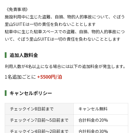
《免責事項》
施設利用中に生じた盗難、自損、物的人的事故について、ぐぼう
里山SUITEは一切の責任を負わないこととします
駐車中に生じた駐車スペースでの盗難、自損、物的人的事故につ
いて、ぐぼう里山SUITEは一切の責任を負わないこととします
追加人数料金
宿泊
ログハウス
利用人数が4名以上になる場合には以下の追加料金が発生します。
1-1《JIN棟》 素泊まりプラン
1名追加ごとに
+5500円/
泊
AC電
車両乗り
たき
ペット同
リードフ
花火
喫煙
源
入れ
火
伴
リー
キャンセルポリシー
定員
:
5名
面積
:
59m²
寝室
:
2室
寝具
:
6組
浴室
:
1室
チェックイン8日前まで
キャンセル無料
40,000
料金目安：
円/
泊
※利用日、人数によって変動する場合があります。
チェックイン7日前〜5日前まで
合計料金の20%
チェックイン4日前〜2日前まで
合計料金の30%