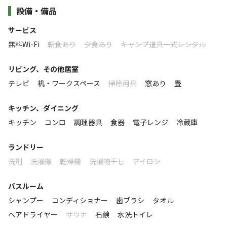
すべて表示する
設備・備品
地元の新鮮な食材を調達して料理をしたり、友人や家族と
犬と一緒の空間で寝られます。庭には専用のドッグラン（只今整
備中）。
BBQをしたり、楽しみ方はあなた次第。白木には愛犬と
サービス
※ペットお連れご希望の際は、【ペット同伴プラン】をご予約く
一緒に泊まることができる棟、宮城蔵王には天然温泉の掛
このキャンプ場の特徴
無料Wi-Fi
朝食あり
夕食あり
キャンプ道具一式レンタル
ださい。
け流しを楽しめる棟もあります。長期連泊も可能です。
ロケーション
リビング、その他居室
《施設基本情報》
四季折々の風景や鳥のさえずり、木々のぬくもり、どこか
高台
テレビ
机・ワークスペース
掃除用具
窓あり
畳
・客室タイプ 一軒家貸切
懐かしさを感じる里山の中で、思い思いの豊かな時間をお
・間取り 土間＋和室（畳）＋ロフト
標高
キッチン、ダイニング
過ごしください。
・最大収容人数 5人
キッチン
コンロ
調理器具
食器
電子レンジ
冷蔵庫
・広さ 59㎡（42㎡＋ロフト17㎡）
78.2m
・寝室の数 2部屋（和室と土間のソファベッド）
ランドリー
・布団の数 3組
雰囲気
洗剤
洗濯機
乾燥機
洗濯物干し
アイロン
・ベッドの数 2台
まったり
ワイワイ
・浴室の数 1つ
落ち着く
にぎやか
バスルーム
・トイレの数 1つ
シャンプー
コンディショナー
歯ブラシ
タオル
利用者層
《各棟の定員とペットの同伴可否》
ヘアドライヤー
サウナ
石鹸
水洗トイレ
・定員2名（最大5名）