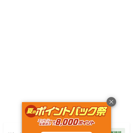
〒299-5214
千葉県
勝浦市
白木399番地
Googleマップで見る
キャンペーン
利用規約
プライバシーポリシー
旅行業約款
旅行条件書
特定商取引法に基づく表記
ヘルプ
運営会社
© Rakuten Group, Inc.
47,300
円/
泊
空室確認