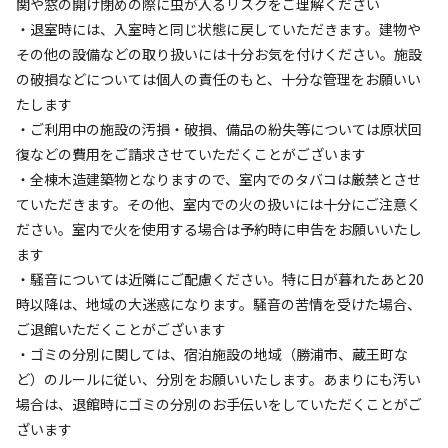
関や窓の開け閉めの際に虫が入るリスクをご理解ください
・退室時には、入室時と同じ状態に戻していただきます。建物や
その他の設備などの取り扱いには十分お気を付けください。施設
の破損などについては個人の責任のもと、十分な管理をお願いい
たします
・ご利用中の施設の汚損・破損、備品の紛失等については原状回
復などの費用をご請求させていただくことがございます
・全棟木造建築物となりますので、室内でのタバコは厳禁とさせ
宿泊
ログハウス
ていただきます。その他、室内での火の扱いには十分にご注意く
1-5《JIN棟》BBQ・焚き火セットプラン
ださい。室内で火を使用する場合は予約時に申告をお願いいたし
ます
AC電
車両乗り
たき
ペット同
リードフ
・騒音については近隣にご配慮ください。特に日が暮れたあと20
花火
喫煙
源
入れ
火
伴
リー
時以降は、地域の大迷惑になります。騒音の苦情を受けた場合、
定員
:
5名
面積
:
59m²
寝室
:
2室
寝具
:
6組
浴室
:
1室
ご退館いただくことがございます
53,900
料金目安：
・ゴミの分別に関しては、宿泊施設の地域（勝浦市、蔵王町な
円/
泊
ど）のルールに従い、分別をお願いいたします。あまりにも汚い
※利用日、人数によって変動する場合があります。
場合は、退館時にゴミの分別のお手伝いをしていただくことがご
ざいます
詳細・空き確認