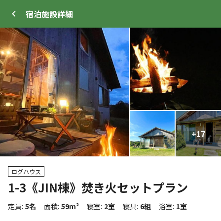
宿泊施設
詳細
ログイン
メニュー
+
+
17
44
プ
サイト・宿泊施設
クチコミ
キャンプ場情報
ログハウス
1-3《JIN棟》焚き火セットプラン
クーポン利用可
WEB予約可能
宿泊施設
定員
:
5名
面積
:
59m²
寝室
:
2室
寝具
:
6組
浴室
:
1室
82
人