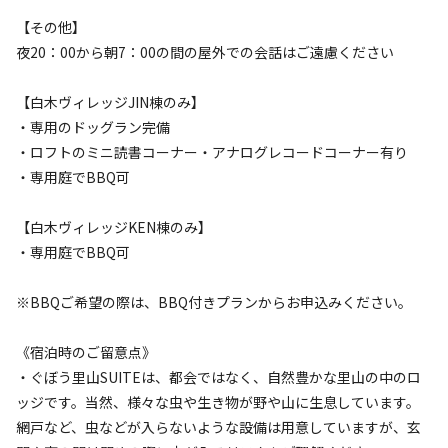
【その他】
夜20：00から朝7：00の間の屋外での会話はご遠慮ください
【白木ヴィレッジJIN棟のみ】
・専用のドッグラン完備
・ロフトのミニ読書コーナー・アナログレコードコーナー有り
宿泊
コテージ
・専用庭でBBQ可
ぐぼうIORI 「離れHOTORI」
【白木ヴィレッジKEN棟のみ】
・専用庭でBBQ可
AC電
車両乗り
たき
ペット同
リードフ
花火
喫煙
源
入れ
火
伴
リー
定員
:
4名
面積
:
33m²
寝室
:
1室
寝具
:
4組
浴室
:
1室
※BBQご希望の際は、BBQ付きプランからお申込みください。
36,000
料金目安：
円/
泊
《宿泊時のご留意点》
※利用日、人数によって変動する場合があります。
・ぐぼう里山SUITEは、都会ではなく、自然豊かな里山の中のロ
ッジです。当然、様々な虫や生き物が野や山に生息しています。
詳細・空き確認
網戸など、虫などが入らないような設備は用意していますが、玄