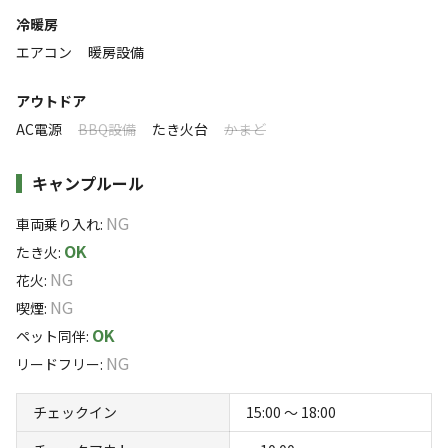
ソロ
カップル
グループ
ファミリー
0
%
30
%
30
%
40
%
・ペット同伴可能（中型犬2頭まで）
冷暖房
エアコン
暖房設備
特徴タグ
アウトドア
#
ドッグラン
#
初心者歓迎
#
カップルにおすすめ
AC電源
BBQ設備
たき火台
かまど
#
ファミリーにおすすめ
#
グループにおすすめ
#
天体観測
#
星空撮影
#
携帯電波あり
キャンプルール
NG
車両乗り入れ
:
キャンペーン
OK
たき火
:
NG
花火
:
NG
喫煙
:
OK
ペット同伴
:
NG
リードフリー
:
チェックイン
15:00 〜 18:00