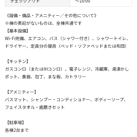
チェックアウト
〜10:00
空き状況検索
《設備・備品・アメニティー／その他について》
※棟の表記がないものは、全棟共通です
利用タイプ
【基本設備】
宿泊
日帰り
Wi-Fi完備、エアコン、バス（シャワー付き）、シャワートイレ、
チェックイン
チェックアウト
ドライヤー、定員分の寝具（ベッド・ソファベッドまたは布団）
利用人数
【キッチン】
ガスコンロ（またはIHコンロ）、電子レンジ、冷蔵庫、湯沸かし
ポット、食器、包丁、まな板、カトラリー
検索対象
【アメニティー】
検索
バスマット、シャンプー・コンディショナー、ボディーソープ、
フェイスタオル・歯磨きセット
【駐車場】
宿泊施設（
10
件）
各棟2台まで