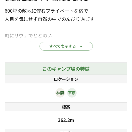
600坪の敷地に佇むプライベートな宿で
人目を気にせず自然の中でのんびり過ごす
時にサウナでととのい
時に映画や遊具を楽しみ
すべて表示する
時にBBQやアウトドア飯でおなかを満たし
時に焚き火で癒される
このキャンプ場の特徴
時間の許すまま 家族、パートナー、友人と
ロケーション
快適な空間で、快適なアウトドアライフを
林間
草原
標高
362.2m