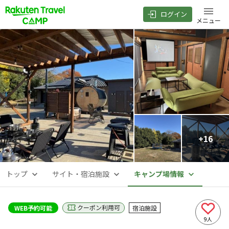
ログイン
メニュー
+
16
トップ
サイト・宿泊施設
キャンプ場情報
クーポン利用可
WEB予約可能
宿泊施設
9
人