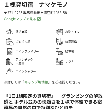
１棟貸切宿 ナマケモノ
〒371-0235
群馬県
前橋市
滝窪町1368-58
Googleマップで見る
温浴施設
水洗トイレ
ゴミ捨て場
給湯設備
コインランドリー
駐車場
アスレチック
サウナ
・遊具
コインシャワー
※詳しくは「
キャンプ場情報
」をご確認ください。
『1日1組限定の貸切宿』 グランピングの解放
感と ホテル並みの快適さを１棟で体験できる宿
群馬の自然の中で特別なひと時を