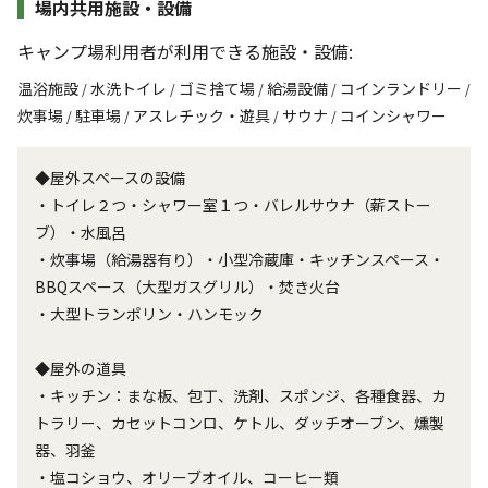
場内共用施設・設備
キャンプ場利用者が利用できる施設・設備:
温浴施設
水洗トイレ
ゴミ捨て場
給湯設備
コインランドリー
/
/
/
/
/
炊事場
駐車場
アスレチック・遊具
サウナ
コインシャワー
/
/
/
/
◆屋外スペースの設備
・トイレ２つ・シャワー室１つ・バレルサウナ（薪ストー
ブ）・水風呂
・炊事場（給湯器有り）・小型冷蔵庫・キッチンスペース・
BBQスペース（大型ガスグリル）・焚き火台
・大型トランポリン・ハンモック
◆屋外の道具
・キッチン：まな板、包丁、洗剤、スポンジ、各種食器、カ
トラリー、カセットコンロ、ケトル、ダッチオーブン、燻製
器、羽釜
・塩コショウ、オリーブオイル、コーヒー類