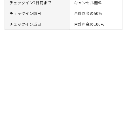
チェックイン2日前まで
キャンセル無料
定休日は不定期になります。ご利用予定前に、事前にお問
ソロ
カップル
グループ
ファミリー
チェックイン前日
合計料金の50%
20
%
20
%
30
%
30
%
合せください。
皆様のご来店心よりお待ちしております！
チェックイン当日
合計料金の100%
特徴タグ
#
カップルにおすすめ
#
ファミリーにおすすめ
#
グループにおすすめ
#
レンタルあり
#
ソロにおすすめ
#
携帯電波あり
クチコミ
総合評価
3.9
アクセス
自然・環境
4.5
4.2