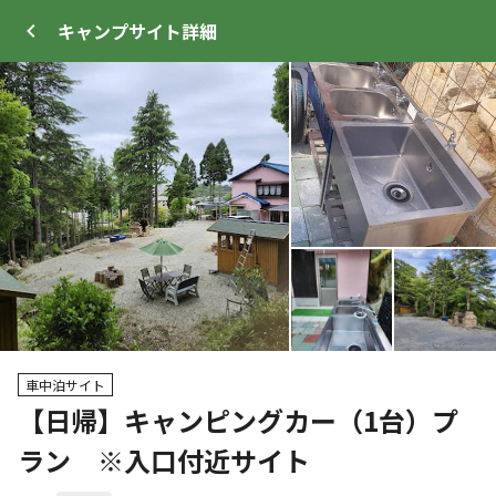
キャンプサイト
詳細
ログイン
メニュー
+
31
プ
サイト・宿泊施設
クチコミ
キャンプ場情報
車中泊サイト
【日帰】キャンピングカー（1台）プ
クーポン利用可
ラン ※入口付近サイト
WEB予約可能
キャンプサイト
100
人