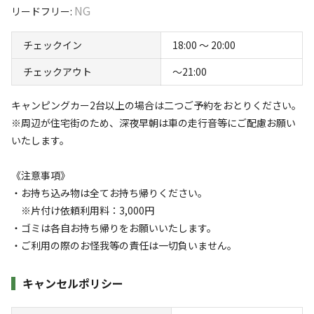
NG
リードフリー
:
ビギンでは、キャンプ場やコテージでキャンプ・バーベキ
すべて表示する
ューが可能です！
チェックイン
18:00 〜 20:00
キャンプやバーベキュー以外に野外結婚式やパーティー、
チェックアウト
〜21:00
忘年会などでの場所のレンタルや、イベント利用も可能で
このキャンプ場の特徴
す！
ロケーション
キャンピングカー2台以上の場合は二つご予約をおとりください。
※周辺が住宅街のため、深夜早朝は車の走行音等にご配慮お願い
また、キャンプ場の中にはカフェもございます。
林間
いたします。
平日のモーニングは、AM7:30～AM11:00、ラストオーダ
標高
ー10:30で営業しています。
《注意事項》
・お持ち込み物は全てお持ち帰りください。
ランチは11:30～14:30までご注文可能です。
249.2m
※片付け依頼利用料：3,000円
土日のディナーは、PM17:00より予約のみで営業していま
・ゴミは各自お持ち帰りをお願いいたします。
雰囲気
す。
・ご利用の際のお怪我等の責任は一切負いません。
まったり
ワイワイ
コテージ利用（雨宿りなど休憩利用）の方は、お気軽にお
落ち着く
にぎやか
キャンセルポリシー
問合せください。（宿泊はできません）
利用者層