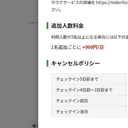
サウナサービスの詳細を https://mido
さい。
追加人数料金
利用人数が2名以上になる場合には以下の
1名追加ごとに
+900円/
日
チェックイン
チ
キャンセルポリシー
利用タイプ:
チェックイン5日前まで
宿泊
日帰り
チェックイン4日前〜2日前まで
検索対象:
チェックイン前日
すべて
キャンプサ
チェックイン当日
キャンプサイト（
2
件）