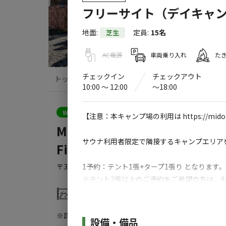
フリーサイト（デイキャ
地面
:
定員
:
15名
芝生
AC電源
車両乗り入れ
た
チェックイン
チェックアウト
トップ
サイト・宿泊施設
キャンプ場情
10:00 〜 12:00
〜18:00
クーポン利用可
WEB予約可能
キャンプサイト
【注意：本キャンプ場の利用は https://mid
MIDORITO SAUNA（ミドリ
サウナ利用者限定で隣接するキャンプエリア
Field
〒319-1305
茨城県
日立市
十王町高原554-1
Goog
1予約：テント1張+タープ1張り となります
※テント2張以上のご予約をご希望の方は、
灰捨て場
水洗トイレ
サイト基本料金：500円（日帰り）
※詳しくは「
キャンプ場情報
」をご確認ください。
使用料：大人1名 900円、子供1名（小学生ま
施設詳細
設備・備品