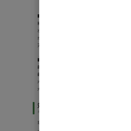
【販売品】
■ドリンク（天然水仕込み）
緑のサウナドリンク（キウイ・ライム・ミント） 3
水出しアイスコーヒー 350円
水出し六条麦茶 250円
天然水 0円
■その他
薪・広葉樹（2kg） 500円
薪・広葉樹（4kg） 900円
木炭（2kg） 500円
木炭（4kg） 900円
対応決済方法
キャンプ場でお支払いが必要になった際の対応決済方法
現金
クレジットカード
QRコード決済
/
/