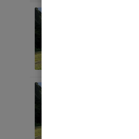
日帰り
フリ
AC
地面
:
料金目
宿泊
フリ
AC
地面
:
料金目