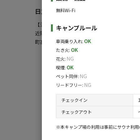
※子供は現地精算となります。
予約時は大人の人数のみ入力してください
日立北ICから15分！美しい渓流で超
無料Wi-Fi
【注意：本キャンプ場の利用は https://midor
※上記は貸切サウナご利用時の料金となりま
キャンプルール
近隣に５箇所の湧き水の名所があり、蛍も生息
※パブリック（相席）サウナでご利用の場合、サイ
OK
ます。
車両乗り入れ
:
町高原の渓流沿いにあるキャンプ場です♪
OK
たき火
:
※本キャンプ場の利用は事前にサウナ利用の
NG
花火
:
サウナ利用者限定で隣接するキャンプエリアを
すべ
サウナサービスの詳細を https://midori
OK
喫煙
:
衣室内にあるシャワーやトイレを滞在時間中に
い。
NG
ペット同伴
:
NG
リードフリー
:
本キャンプ場の利用はサウナ利用の別予約が
サウナサービスの詳細を https://midorito
チェックイン
お申し込みください。
チェックアウト
※本キャンプ場の利用は事前にサウナ利用