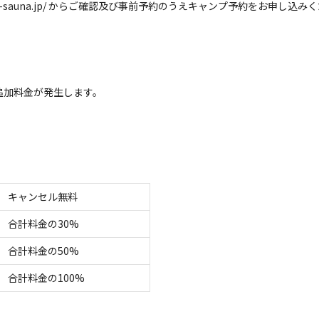
rito-sauna.jp/ からご確認及び事前予約のうえキャンプ予約をお申し込み
追加料金が発生します。
空き状況検索
ェックアウト
利用人数
キャンセル無料
合計料金の30%
合計料金の50%
イトのみ
宿泊施設のみ
合計料金の100%