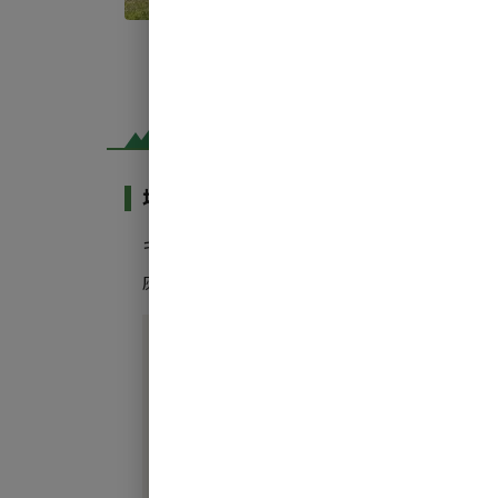
場内共用施設・設備
キャンプ場利用者が利用できる施設・設備:
灰捨て場
水洗トイレ
炊事場
駐車場
サウナ
/
/
/
/
/
更衣室（男女別）
温水シャワールーム（男女別）※キャンプ利用
トイレ（男女別）
炊事場（洗い場専用）
灰捨て場
Free Wi-Fiあり