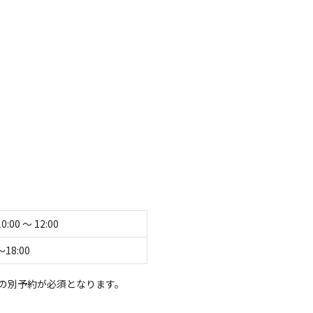
。
本格サウナ・滝行体験が楽しめるキャンプ場
ito-sauna.jp/ からサウナの別予約が必須となります】
す。
するほど綺麗な水が流れる茨城県日立市の里山・十王
ト基本料金+1,000円、使用料大人1名+500円、子供1名+300円と
別予約が必須となります。
格安料金でご利用いただけます。キャンプ利用者は更
て表示する
to-sauna.jp/ からご確認及び事前予約のうえキャンプ予約をお申し込みくだ
お使いいただけます。
必須となります。
-sauna.jp/ からご確認及び事前予約のうえキャンプ予約を
10:00 〜 12:00
キ
〜18:00
の別予約が必須となります。