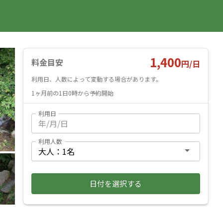
国内旅行
海外旅行
レンタカー
遊び・体験
旅行ガイド
お気に入り
予約確認
ヘルプ
ログイン
料金見積もり
1,400
料金目安
円/
日
利用日、人数によって変動する場合があります。
1ヶ月前の1日0時から予約開始
利用日
利用人数
日付を選択する