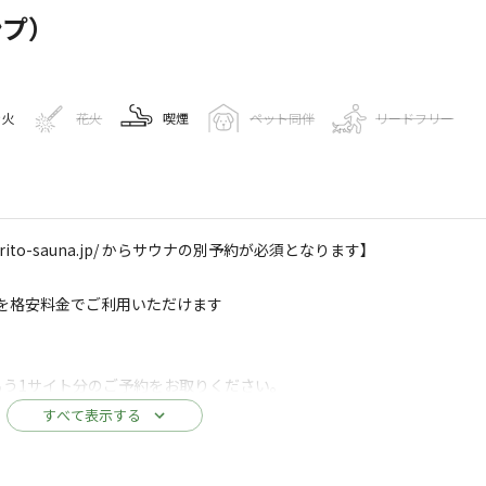
ンプ）
き火
花火
喫煙
ペット同伴
リードフリー
報
orito-sauna.jp/ からサウナの別予約が必須となります】
トサウナ） Camp&BBQ
を格安料金でご利用いただけます
19
人
leマップで見る
。
もう1サイト分のご予約をお取りください。
すべて表示する
駐車場
サウナ
コインシャワー
で） 450円、未就学児は無料