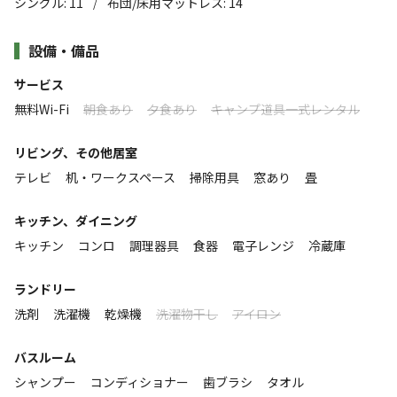
シングル
:
11
布団/床用マットレス
:
14
/
設（一棟貸し）です。
■清掃費
源泉かけ流しの温泉、本格的なサウナ等のリトリート設備
設備・備品
33,000円
※基本宿泊料金に含まれます。
と6部屋の寝室を備えているので、最大26名までの団体旅
すべて表示する
サービス
行や企業の社員合宿に最適です。
無料Wi-Fi
朝食あり
夕食あり
キャンプ道具一式レンタル
■その他オプション料金
・サウナ利用料
koti hakoneは、北欧風の歴史ある建築を現代に蘇らせ
このキャンプ場の特徴
リビング、その他居室
1セット5,500円/泊で10名様分のタオルが含まれます。11人以上/2
た、350平米もの広さを誇る贅沢な貸別荘です。
テレビ
机・ワークスペース
掃除用具
窓あり
畳
ロケーション
泊ご利用の場合は2セットご購入ください
1階のダイニングエリアでは、20名が共に食事を囲めるビ
キッチン、ダイニング
ッグテーブルが中心。ここでは、笑顔が溢れ、会話が弾
林間
・シャワールーム
キッチン
コンロ
調理器具
食器
電子レンジ
冷蔵庫
む、温かな時間が流れます。
5,500円/泊で利用可能です。
標高
また、源泉かけ流しの温泉が日々の疲れを優しく癒してく
ランドリー
・薪
れるでしょう。
689.1m
洗剤
洗濯機
乾燥機
洗濯物干し
アイロン
1束2,200円で販売しております。
2階へと足を運べば、プレイルームを含む6つの寝室が、
1束につき広葉樹約10本＋着火剤で、約2-3時間利用可能な量で
雰囲気
大人数の宿泊でも一人ひとりのプライバシーと快適さをし
バスルーム
す。
っかりと確保しています。
シャンプー
コンディショナー
歯ブラシ
タオル
まったり
ワイワイ