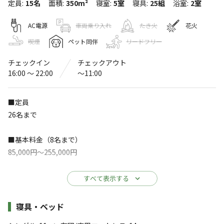
定員
:
15名
面積
:
350m²
寝室
:
5室
寝具
:
25組
浴室
:
2室
koti hakone
〒250-0631
神奈川県
足柄下郡
箱根町仙石原1038-1
AC電源
車両乗り入れ
たき火
花火
Googleマップで見る
喫煙
ペット同伴
リードフリー
チェックイン
チェックアウト
温浴施設
水洗トイレ
16:00 〜 22:00
〜11:00
ゴミ捨て場
給湯設備
■定員
アスレチック
駐車場
・遊具
26名まで
サウナ
コインシャワー
■基本料金（8名まで）
※詳しくは「
キャンプ場情報
」をご確認ください。
85,000円～255,000円
源泉かけ流しの温泉と本格的なサウナを備え
■人数追加料金
すべて表示する
た、1日1組限定の貸切別荘
・9名以上のご宿泊は、1名あたり8,000円
施設詳細
寝具・ベッド
koti hakoneは、すすき草原で知られる箱根仙石原にある
・ペット同伴料金は1匹につき1泊3,000円(小型犬5匹まで)
静寂に囲まれた場所に位置する1日1組貸し切りの宿泊施