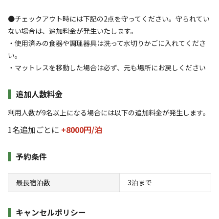
利用タイプ
宿泊
日帰り
●チェックアウト時には下記の2点を守ってください。守られてい
ない場合は、追加料金が発生いたします。
チェックイン
チェックアウト
・使用済みの食器や調理器具は洗って水切りかごに入れてくださ
い。
利用人数
・マットレスを移動した場合は必ず、元も場所にお戻しください
検索対象
追加人数料金
利用人数が9名以上になる場合には以下の追加料金が発生します。
検索
1名追加ごとに
+8000円/
泊
予約条件
宿泊施設（
1
件）
最長宿泊数
3
泊まで
キャンセルポリシー