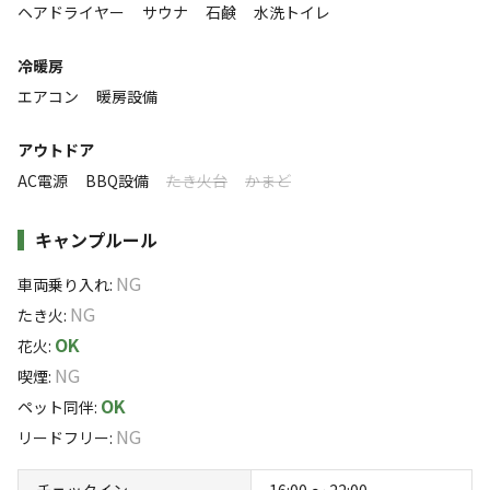
落ち着く
にぎやか
～その他注意点～
ヘアドライヤー
サウナ
石鹸
水洗トイレ
外に目を向ければ、箱根の四季の移ろいを肌で感じられる
※0～1歳のお子様は4名まで無料です。それを超える場合、もしく
利用者層
庭が広がっています。そこでは、小川のせせらぎを聞きな
は布団を利用する場合は1名で計算いたします。
冷暖房
がら、BBQ／サウナ／焚き火を楽しむことができます。
※2歳以上のお子様は大人と同様にカウントします。
エアコン
暖房設備
ソロ
カップル
グループ
ファミリー
0
%
0
%
30
%
70
%
※サウナ・薪・ペットのオプション料金は基本宿泊料金に含めて
おりません。オプションご希望の場合は、【備考欄】にご記入く
アウトドア
また、お子様も楽しくお過ごしいただけるよう、お庭には
複数家族、三世帯、友人グループ、社員旅行での利用がほと
ださい。なお、料金は現地精算となります。
AC電源
BBQ設備
たき火台
かまど
大型遊具を設置したキッズパークや、室内キッズルームも
んどです
ございます。
特徴タグ
キャンプルール
NG
#
アスレチック・遊具
#
初心者歓迎
#
手ぶらキャンプ
車両乗り入れ
:
NG
#
ファミリーにおすすめ
#
グループにおすすめ
#
温泉
たき火
:
OK
#
夜景
#
レンタルあり
#
天体観測
#
星空撮影
花火
:
NG
#
携帯電波あり
#
無料Wi-Fi
喫煙
:
OK
ペット同伴
:
NG
リードフリー
:
キャンペーン
チェックイン
16:00 〜 22:00