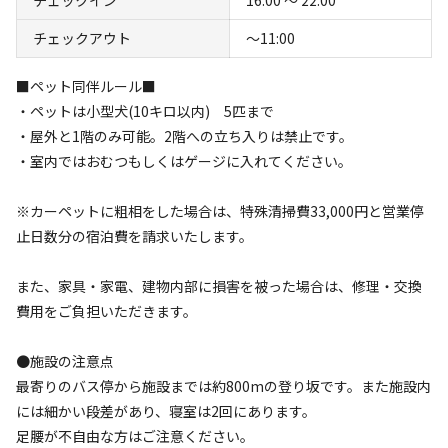
チェックアウト
〜11:00
■ペット同伴ルール■
・ペットは小型犬(10キロ以内) 5匹まで
・屋外と1階のみ可能。2階への立ち入りは禁止です。
キャンプ場からのお知らせ
・室内ではおむつもしくはゲージに入れてください。
2025.4.12
更新
※カーペットに粗相をした場合は、特殊清掃費33,000円と営業停
止日数分の宿泊費を請求いたします。
システム上15名までの予約までしかお受けできません。16名
以上の場合は施設にお問い合わせください。
また、家具・家電、建物内部に損害を被った場合は、修理・交換
費用をご負担いただきます。
●施設の注意点
最寄りのバス停から施設までは約800mの登り坂です。また施設内
空き状況検索
には細かい段差があり、寝室は2回にあります。
足腰が不自由な方はご注意ください。