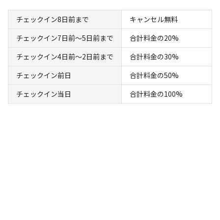
チェックイン8日前まで
キャンセル無料
チェックイン7日前〜5日前まで
合計料金の20%
宿泊
コテージ
チェックイン4日前〜2日前まで
合計料金の30%
【定員26名／広々350㎡／温泉・サウナ付
き】一棟貸切プラン
チェックイン前日
合計料金の50%
チェックイン当日
合計料金の100%
AC電
車両乗り
たき
ペット同
リードフ
花火
喫煙
源
入れ
火
伴
リー
定員
:
15名
面積
:
350m²
寝室
:
5室
寝具
:
25組
浴室
:
2室
118,000
料金目安：
円/
泊
※利用日、人数によって変動する場合があります。
詳細・空き確認