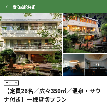
宿泊施設
詳細
ログイン
メニュー
+
+
37
45
トップ
サイト・宿泊施設
キャンプ場情報
コテージ
【定員26名／広々350㎡／温泉・サウ
クーポン利用可
ナ付き】一棟貸切プラン
WEB予約可能
宿泊施設
14
人