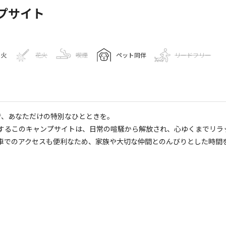
プサイト
き火
花火
喫煙
ペット同伴
リードフリー
報
宿泊施設
で、あなただけの特別なひとときを。
サイト
するこのキャンプサイトは、日常の喧騒から解放され、心ゆくまでリラ
車でのアクセスも便利なため、家族や大切な仲間とのんびりとした時間
5
人
７１６
小豆島プライベートキャンプサイト
ゴミ捨て場
駐車場
コインシャワー