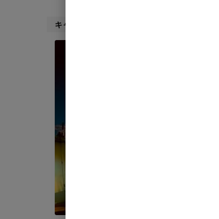
キャンプサイト（
1
件）
宿泊
1組
AC
地面
:
料金目