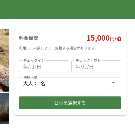
国内旅行
海外旅行
レンタカー
遊び・体験
旅行ガイド
お気に入り
予約確認
ヘルプ
ログイン
料金見積もり
15,000
料金目安
円/
泊
利用日、人数によって変動する場合があります。
チェックイン
チェックアウト
利用人数
日付を選択する