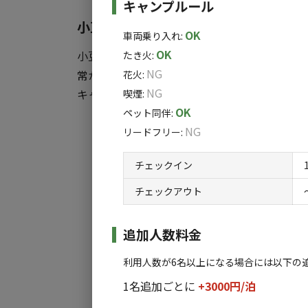
キャンプルール
小豆島の隠れ家 ― 自然に溶け込む贅
OK
車両乗り入れ
:
OK
小豆島に位置する当施設は、静かな自然に囲ま
たき火
:
NG
常から離れ、心温まるひとときをお過ごしいた
花火
:
NG
キャンプ体験をサポートする各種設備をご用
喫煙
:
OK
ペット同伴
:
NG
・キッチン
リードフリー
:
すべ
・シャワー
チェックイン
・ウォシュレットトイレ
・洗濯・乾燥機
チェックアウト
自然豊かな小豆島で、プライベート感あふ
追加人数料金
い。
利用人数が6名以上になる場合には以下の
1名追加ごとに
+3000円/
泊