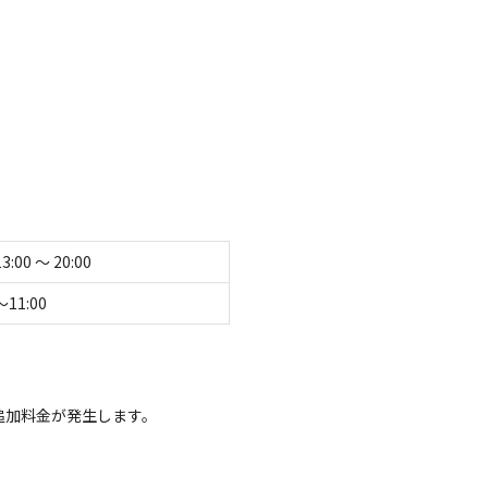
沢なプライベートキャンプ
れた贅沢なプライベート空間を提供します。忙しい日
だける理想の場所です。センターハウスには、快適な
意。安心してリラックスしていただけます。
て表示する
13:00 〜 20:00
〜11:00
れる静かな時間と、充実した施設を存分にお楽しみくださ
追加料金が発生します。
キ