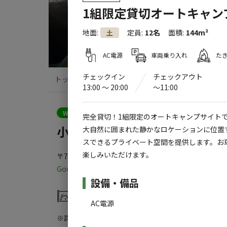
1組限定貸切オートキャン
地面
:
定員
:
12名
面積
:
144m²
土
AC電源
車両乗り入れ
た
チェックイン
チェックアウト
トップ
サイト・宿泊施設
キャンプ場情
13:00 〜 20:00
〜11:00
クーポン利用可
WEB予約可能
キャンプサイト
完全貸切！1組限定のオートキャンプサイト
小豆島プライベートキャンプ
大自然に囲まれた静かなロケーションに位置
スできるプライベート空間を提供します。お
楽しみいただけます。
〒761-4301
香川県
小豆郡
小豆島町池田５５９６番地
Googleマップで見る
施設詳細
設備・備品
灰捨て場
水洗トイレ
AC電源
※詳しくは「
キャンプ場情報
」をご確認ください。