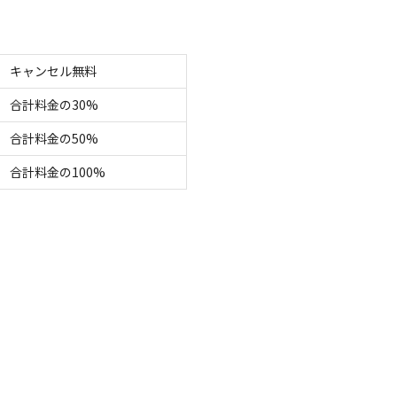
キャンセル無料
合計料金の30%
合計料金の50%
合計料金の100%
空き状況検索
ェックアウト
利用人数
イトのみ
宿泊施設のみ