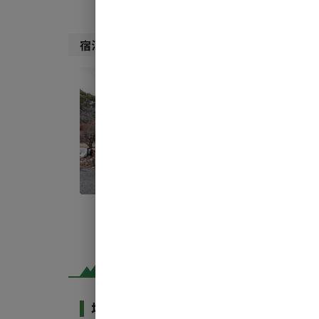
宿泊施設（
1
件）
宿泊
＜素
AC
定員
:
1
料金目
場内共用施設・設備